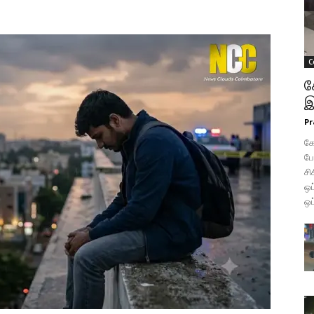
C
க
இ
Pr
கோ
போ
சி
ஒப
ஒப