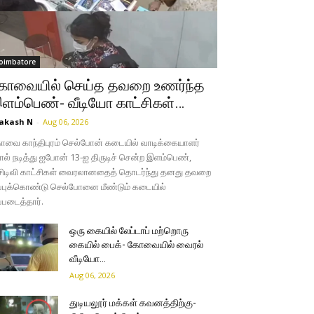
oimbatore
ோவையில் செய்த தவறை உணர்ந்த
ளம்பெண்- வீடியோ காட்சிகள்…
akash N
-
Aug 06, 2026
வை காந்திபுரம் செல்போன் கடையில் வாடிக்கையாளர்
ல் நடித்து ஐபோன் 13-ஐ திருடிச் சென்ற இளம்பெண்,
சிடிவி காட்சிகள் வைரலானதைத் தொடர்ந்து தனது தவறை
்புக்கொண்டு செல்போனை மீண்டும் கடையில்
்படைத்தார்.
ஒரு கையில் லேப்டாப் மற்றொரு
கையில் பைக்- கோவையில் வைரல்
வீடியோ…
Aug 06, 2026
துடியலூர் மக்கள் கவனத்திற்கு-