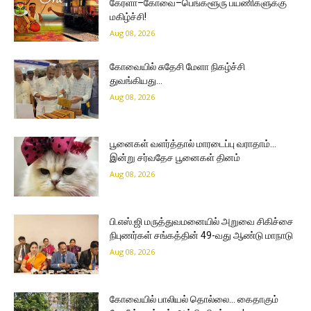
கேரளா–கோவை–பெங்களூரு பயணிகளுக்கு
மகிழ்ச்சி!
Aug 08, 2026
கோவையில் சுதேசி மேளா நிகழ்ச்சி
துவங்கியது…
Aug 08, 2026
பூனைகள் வளர்த்தால் மாரடைப்பு வராதாம்…
இன்று சர்வதேச பூனைகள் தினம்
Aug 08, 2026
பி.எஸ்.ஜி மருத்துவமனையில் அறுவை சிகிச்சை
நிபுணர்கள் சங்கத்தின் 49-வது ஆண்டு மாநாடு
Aug 08, 2026
கோவையில் பாலியல் தொல்லை… கைதாகும்