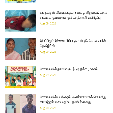
காருக்குள் விளையாடிய 9 வயது சிறுவன்; கதவு
தானாக மூடியதால் மூச்சுத்திணறி உயிரிழப்பு!
Aug 09, 2026
இறப்பிலும் இணை பிரியாத தம்பதி; கோவையில்
நெகிழ்ச்சி
Aug 09, 2026
கோவையில் நாளை குடற்புழு நீக்க முகாம்…
Aug 09, 2026
கோவையில் பயங்கரம்! அண்ணனைக் கொன்று
கிணற்றில் வீசிய தம்பி, நண்பர் கைது
Aug 08, 2026