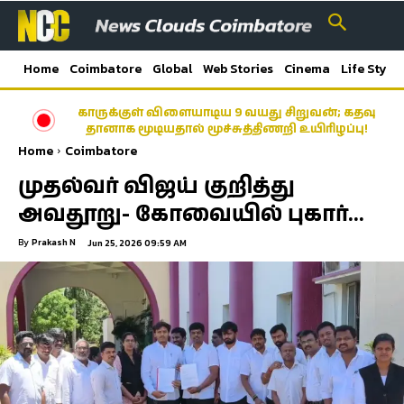
Home
Coimbatore
Global
Web Stories
Cinema
Life Style
காருக்குள் விளையாடிய 9 வயது சிறுவன்; கதவு
தானாக மூடியதால் மூச்சுத்திணறி உயிரிழப்பு!
Home
Coimbatore
முதல்வர் விஜய் குறித்து
அவதூறு- கோவையில் புகார்…
By
Prakash N
Jun 25, 2026 09:59 AM