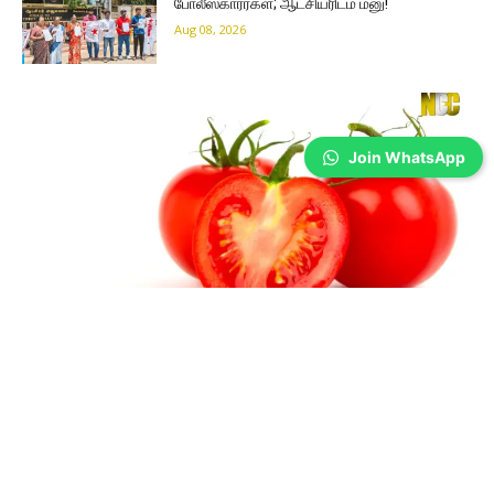
போலீஸ்காரர்கள்; ஆட்சியரிடம் மனு!
Aug 08, 2026
Join WhatsApp
Coimbatore
தக்காளி விதைப்பு முந்தைய விலை அறிவிப்பு…
Prakash N
-
Aug 08, 2026
தமிழ்நாடு வேளாண்மைப் பல்கலைக்கழகம் வெளியிட்டுள்ள
முன்னறிவிப்பின்படி, அறுவடை காலத்தில் தரமான தக்காளியின் பண்ணை
விலை கிலோ ரூ.33 முதல் ரூ.35 வரை இருக்கும் என கணிக்கப்பட்டுள்ளது.