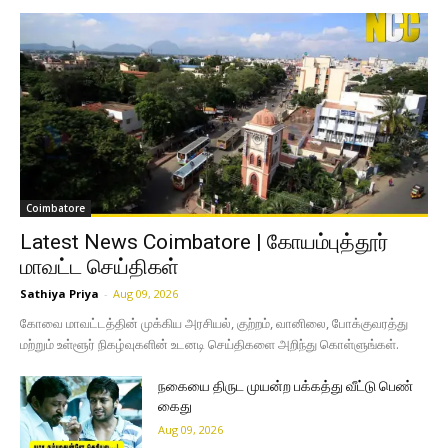
Coimbatore
Latest News Coimbatore | கோயம்புத்தூர்
மாவட்ட செய்திகள்
Sathiya Priya
-
Aug 09, 2026
கோவை மாவட்டத்தின் முக்கிய அரசியல், குற்றம், வானிலை, போக்குவரத்து
மற்றும் உள்ளூர் நிகழ்வுகளின் உடனடி செய்திகளை அறிந்து கொள்ளுங்கள்.
நகையை திருட முயன்ற பக்கத்து வீட்டு பெண்
கைது
Aug 09, 2026