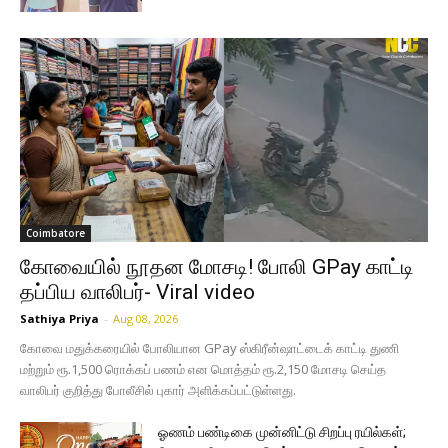
Coimbatore
கோவையில் நூதன மோசடி! போலி GPay காட்டி
தப்பிய வாலிபர்- Viral video
Sathiya Priya
-
Aug 08, 2026
கோவை மதுக்கரையில் போலியான GPay ஸ்கிரீன்ஷாட்டைக் காட்டி துணி
மற்றும் ரூ.1,500 ரொக்கப் பணம் என மொத்தம் ரூ.2,150 மோசடி செய்த
வாலிபர் குறித்து போலீசில் புகார் அளிக்கப்பட்டுள்ளது.
ஓணம் பண்டிகை முன்னிட்டு சிறப்பு ரயில்கள்;