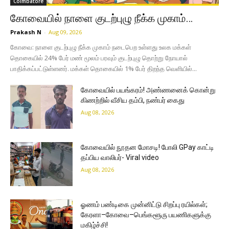
Coimbatore
கோவையில் நாளை குடற்புழு நீக்க முகாம்…
Prakash N
-
Aug 09, 2026
கோவை: நாளை குடற்புழு நீக்க முகாம் நடைபெற உள்ளது உலக மக்கள்
தொகையில் 24% பேர் மண் மூலம் பரவும் குடற்புழு தொற்று நோயால்
பாதிக்கப்பட்டுள்ளனர். மக்கள் தொகையில் 1% பேர் திறந்த வெளியில்...
கோவையில் பயங்கரம்! அண்ணனைக் கொன்று
கிணற்றில் வீசிய தம்பி, நண்பர் கைது
Aug 08, 2026
கோவையில் நூதன மோசடி! போலி GPay காட்டி
தப்பிய வாலிபர்- Viral video
Aug 08, 2026
ஓணம் பண்டிகை முன்னிட்டு சிறப்பு ரயில்கள்;
கேரளா–கோவை–பெங்களூரு பயணிகளுக்கு
மகிழ்ச்சி!