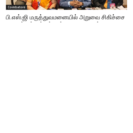
Coimbatore
பி.எஸ்.ஜி மருத்துவமனையில் அறுவை சிகிச்சை
நிபுணர்கள் சங்கத்தின் 49-வது ஆண்டு மாநாடு
Sathiya Priya
-
Aug 08, 2026
கோவையில் தமிழ்நாடு அறுவை சிகிச்சை நிபுணர்கள் சங்கத்தின் 49-வது
ஆண்டு மாநாடு நடைபெற்றது. ரோபோடிக் சர்ஜரி, AI உள்ளிட்ட நவீன மருத்துவ
தொழில்நுட்பங்கள் குறித்து பயிற்சி வழங்கப்பட்டது.
கோவையில் பாலியல் தொல்லை… கைதாகும்
போலீஸ்காரர்கள்; ஆட்சியரிடம் மனு!
Aug 08, 2026
தக்காளி விதைப்பு முந்தைய விலை அறிவிப்பு…
Aug 08, 2026
Coimbatore weather: கோவையில் அடுத்த 6