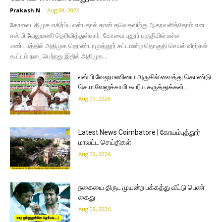
Prakash N
-
Aug 09, 2026
கோவை: திமுக எதிர்ப்பு என்பதால் தான் தவெகவிற்கு ஆதரவளித்தோம் என
எஸ்.பி.வேலுமணி தெரிவித்துள்ளார். கோவை புதூர் பகுதியில் உள்ள
மண்டபத்தில் அதிமுக தொண்டாமுத்தூர் சட்டமன்ற தொகுதி செயல் வீரர்கள்
கூட்டம் நடைபெற்றது இதில் அதிமுக...
எஸ்.பி வேலுமணியை அருகில் வைத்து கொண்டு
செ.ம.வேலுச்சாமி கூறிய கருத்துக்கள்…
Aug 09, 2026
Latest News Coimbatore | கோயம்புத்தூர்
மாவட்ட செய்திகள்
Aug 09, 2026
நகையை திருட முயன்ற பக்கத்து வீட்டு பெண்
கைது
Aug 09, 2026