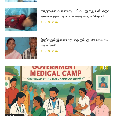
காருக்குள் விளையாடிய 9 வயது சிறுவன்; கதவு
தானாக மூடியதால் மூச்சுத்திணறி உயிரிழப்பு!
Aug 09, 2026
இறப்பிலும் இணை பிரியாத தம்பதி; கோவையில்
நெகிழ்ச்சி
Aug 09, 2026