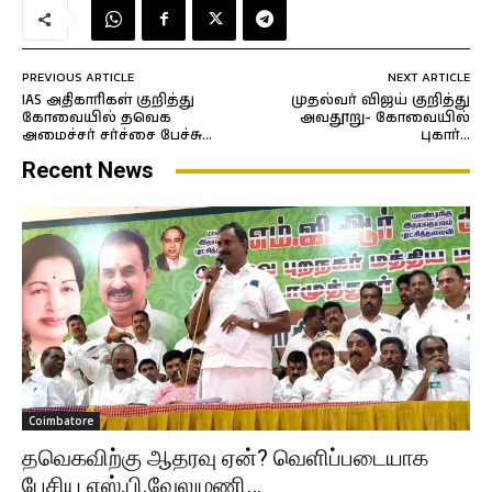
PREVIOUS ARTICLE
NEXT ARTICLE
IAS அதிகாரிகள் குறித்து
முதல்வர் விஜய் குறித்து
கோவையில் தவெக
அவதூறு- கோவையில்
அமைச்சர் சர்ச்சை பேச்சு…
புகார்…
Recent News
Coimbatore
தவெகவிற்கு ஆதரவு ஏன்? வெளிப்படையாக
பேசிய எஸ்.பி.வேலுமணி…