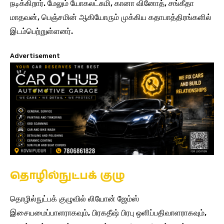
நடிக்கிறார். மேலும் யோகலட்சுமி, கானா வினோத், சங்கீதா
மாதவன், பெஞ்சமின் ஆகியோரும் முக்கிய கதாபாத்திரங்களில்
இடம்பெற்றுள்ளனர்.
Advertisement
தொழில்நுட்பக் குழு
தொழில்நுட்பக் குழுவில் லியோன் ஜேம்ஸ்
இசையமைப்பாளராகவும், பிரகதீஷ் பிரபு ஒளிப்பதிவாளராகவும்,