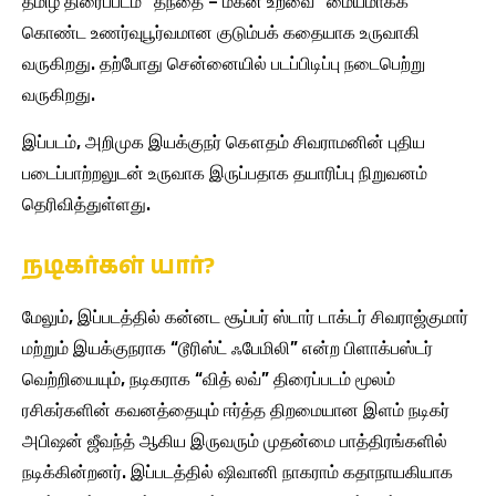
தமிழ் திரைப்படம் “தந்தை – மகன் உறவை” மையமாகக்
கொண்ட உணர்வுபூர்வமான குடும்பக் கதையாக உருவாகி
வருகிறது. தற்போது சென்னையில் படப்பிடிப்பு நடைபெற்று
வருகிறது.
இப்படம், அறிமுக இயக்குநர் கௌதம் சிவராமனின் புதிய
படைப்பாற்றலுடன் உருவாக இருப்பதாக தயாரிப்பு நிறுவனம்
தெரிவித்துள்ளது.
நடிகர்கள் யார்?
மேலும், இப்படத்தில் கன்னட சூப்பர் ஸ்டார் டாக்டர் சிவராஜ்குமார்
மற்றும் இயக்குநராக “டூரிஸ்ட் ஃபேமிலி” என்ற பிளாக்பஸ்டர்
வெற்றியையும், நடிகராக “வித் லவ்” திரைப்படம் மூலம்
ரசிகர்களின் கவனத்தையும் ஈர்த்த திறமையான இளம் நடிகர்
அபிஷன் ஜீவந்த் ஆகிய இருவரும் முதன்மை பாத்திரங்களில்
நடிக்கின்றனர். இப்படத்தில் ஷிவானி நாகராம் கதாநாயகியாக