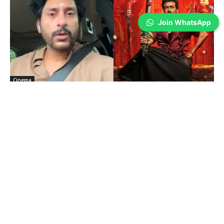
Join WhatsApp
Cinema
இதுதான் கடைசி.. மன்னிச்சிடுங்க.. கதறி
அழுது வீடியோ வெளியிட்ட RJ பாலாஜி!
Wilson Joel V
-
May 14, 2026
ஆர்.ஜே. பாலாஜியின் இந்த வீடியோ ரசிகர்களிடையே பெரும் கவனத்தை
ஈர்த்ததுடன், ‘கருப்பு’ திரைப்படம் குறித்த எதிர்பார்ப்பையும் மேலும்
அதிகரித்துள்ளது.
விஜய் வெற்றி.. சொன்னதை செய்த பாண்டா..
அப்போ பாண்டே?
May 05, 2026