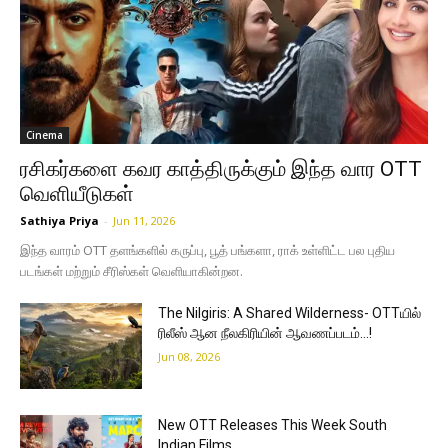
Cinema
ரசிகர்களை கவர காத்திருக்கும் இந்த வார OTT
வெளியீடுகள்
Sathiya Priya
-
Jun 11, 2026
இந்த வாரம் OTT தளங்களில் கருப்பு, பூத் பங்களா, ராக் உள்ளிட்ட பல புதிய
படங்கள் மற்றும் சீரிஸ்கள் வெளியாகின்றன.
The Nilgiris: A Shared Wilderness- OTTயில்
ரிலீஸ் ஆன நீலகிரியின் ஆவணப்படம்…!
Jun 08, 2026
New OTT Releases This Week South
Indian Films