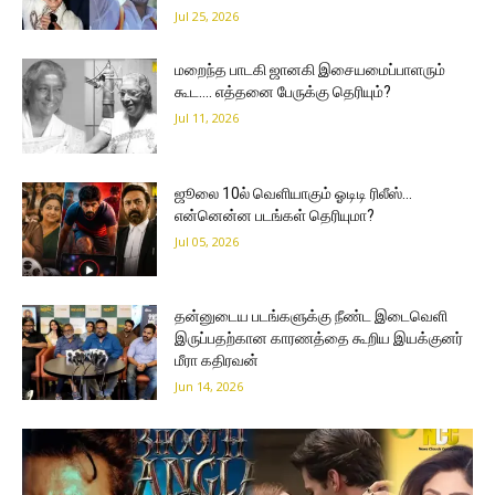
Jul 25, 2026
மறைந்த பாடகி ஜானகி இசையமைப்பாளரும்
கூட…. எத்தனை பேருக்கு தெரியும்?
Jul 11, 2026
ஜூலை 10ல் வெளியாகும் ஓடிடி ரிலீஸ்…
என்னென்ன படங்கள் தெரியுமா?
Jul 05, 2026
தன்னுடைய படங்களுக்கு நீண்ட இடைவெளி
இருப்பதற்கான காரணத்தை கூறிய இயக்குனர்
மீரா கதிரவன்
Jun 14, 2026