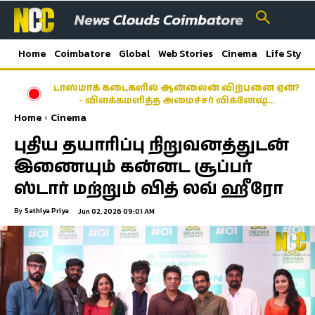
Home
Coimbatore
Global
Web Stories
Cinema
Life Style
டாஸ்மாக் கடைகளில் ஆன்லைன் விற்பனை ஏன்?
- விளக்கமளித்த அமைச்சர் விக்னேஷ்…
Home
Cinema
புதிய தயாரிப்பு நிறுவனத்துடன்
இணையும் கன்னட சூப்பர்
ஸ்டார் மற்றும் வித் லவ் ஹீரோ
By
Sathiya Priya
Jun 02, 2026 09:01 AM