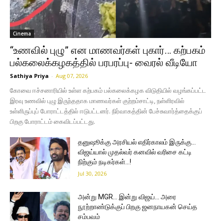
Cinema
“உணவில் புழு” என மாணவர்கள் புகார்… கற்பகம்
பல்கலைக்கழகத்தில் பரபரப்பு- வைரல் வீடியோ
Sathiya Priya
-
Aug 07, 2026
கோவை ஈச்சனாரியில் உள்ள கற்பகம் பல்கலைக்கழக விடுதியில் வழங்கப்பட்ட
இரவு உணவில் புழு இருந்ததாக மாணவர்கள் குற்றம்சாட்டி, நள்ளிரவில்
உள்ளிருப்புப் போராட்டத்தில் ஈடுபட்டனர். நிர்வாகத்தின் பேச்சுவார்த்தைக்குப்
பிறகு போராட்டம் கைவிடப்பட்டது.
தனுஷூக்கு அரசியல் எதிர்காலம் இருக்கு…
விஜய்யால் முதல்வர் கனவில் வரிசை கட்டி
நிற்கும் நடிகர்கள்…!
Jul 30, 2026
அன்று MGR… இன்று விஜய்… அரை
நூற்றாண்டுக்குப் பிறகு ஜனநாயகன் செய்த
சம்பவம்