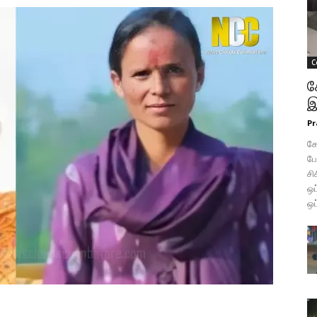
C
க
இ
Pr
கோ
போ
சி
ஒப
ஒப