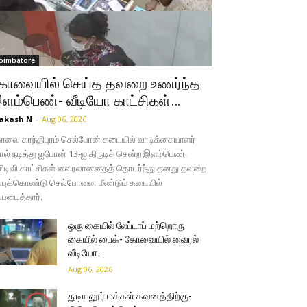
oimbatore
ோவையில் செய்த தவறை உணர்ந்த
ளம்பெண்- வீடியோ காட்சிகள்…
akash N
-
Aug 06, 2026
வை காந்திபுரம் செல்போன் கடையில் வாடிக்கையாளர்
ல் நடித்து ஐபோன் 13-ஐ திருடிச் சென்ற இளம்பெண்,
சிடிவி காட்சிகள் வைரலானதைத் தொடர்ந்து தனது தவறை
்புக்கொண்டு செல்போனை மீண்டும் கடையில்
்படைத்தார்.
ஒரு கையில் லேப்டாப் மற்றொரு
கையில் பைக்- கோவையில் வைரல்
வீடியோ…
Aug 06, 2026
துடியலூர் மக்கள் கவனத்திற்கு-