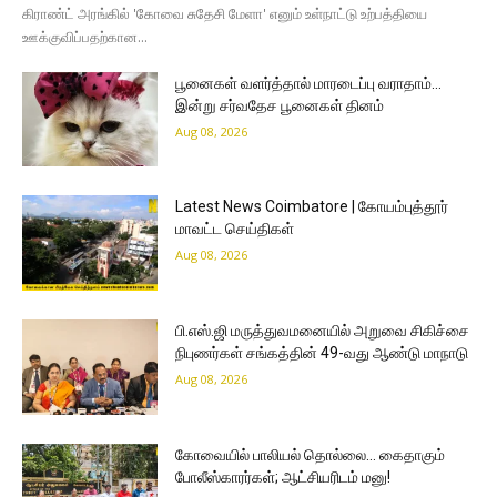
கிராண்ட் அரங்கில் 'கோவை சுதேசி மேளா' எனும் உள்நாட்டு உற்பத்தியை
ஊக்குவிப்பதற்கான...
பூனைகள் வளர்த்தால் மாரடைப்பு வராதாம்…
இன்று சர்வதேச பூனைகள் தினம்
Aug 08, 2026
Latest News Coimbatore | கோயம்புத்தூர்
மாவட்ட செய்திகள்
Aug 08, 2026
பி.எஸ்.ஜி மருத்துவமனையில் அறுவை சிகிச்சை
நிபுணர்கள் சங்கத்தின் 49-வது ஆண்டு மாநாடு
Aug 08, 2026
கோவையில் பாலியல் தொல்லை… கைதாகும்
போலீஸ்காரர்கள்; ஆட்சியரிடம் மனு!