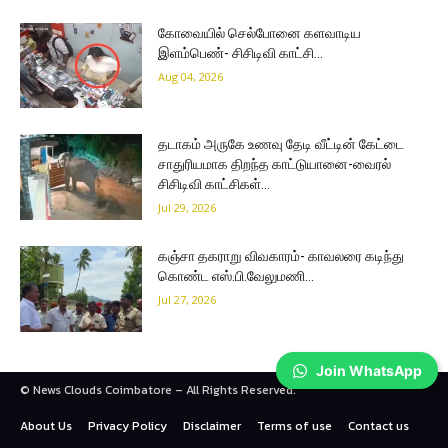
கோவையில் செல்போனை களவாடிய
இளம்பெண்- சிசிடிவி காட்சி…
Aug 04, 2026
தடாகம் அருகே உணவு தேடி வீட்டின் கேட்டை
சாதுரியமாக திறந்த காட்டுயானை-வைரல்
சிசிடிவி காட்சிகள்…
Jul 29, 2026
கஞ்சா தகராறு விவகாரம்- காவலரை கடிந்து
கொண்ட எஸ்.பி.வேலுமணி…
Jul 27, 2026
Join WhatsApp
© News Clouds Coimbatore – All Rights Reserved.
About Us
Privacy Policy
Disclaimer
Terms of use
Contact us