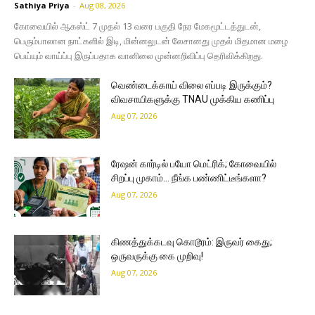
Sathiya Priya
-
Aug 08, 2026
கோவையில் ஆகஸ்ட் 7 முதல் 13 வரை பகுதி நேர மேகமூட்டத்துடன்,
பெரும்பாலான நாட்களில் இடி, மின்னலுடன் லேசானது முதல் மிதமான மழை
பெய்யும் வாய்ப்பு இருப்பதாக வானிலை முன்னறிவிப்பு தெரிவிக்கிறது.
வெண்டைக்காய் விலை எப்படி இருக்கும்?
விவசாயிகளுக்கு TNAU முக்கிய கணிப்பு
Aug 07, 2026
ரேஷன் கார்டில் பயோ மெட்ரிக்; கோவையில்
சிறப்பு முகாம்… நீங்க பண்ணிட்டீங்களா?
Aug 07, 2026
கிணத்துக்கடவு கொடூரம்: இருவர் கைது;
ஒருவருக்கு கை முறிவு!
Aug 07, 2026