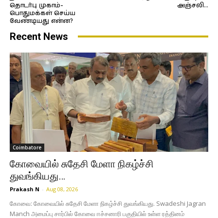
தொடர்பு முகாம்-
அஞ்சலி…
பொதுமக்கள் செய்ய
வேண்டியது என்ன?
Recent News
Coimbatore
கோவையில் சுதேசி மேளா நிகழ்ச்சி
துவங்கியது…
Prakash N
-
Aug 08, 2026
கோவை: கோவையில் சுதேசி மேளா நிகழ்ச்சி துவங்கியது. Swadeshi Jagran
Manch அமைப்பு சார்பில் கோவை ஈச்சனாரி பகுதியில் உள்ள ரத்தினம்