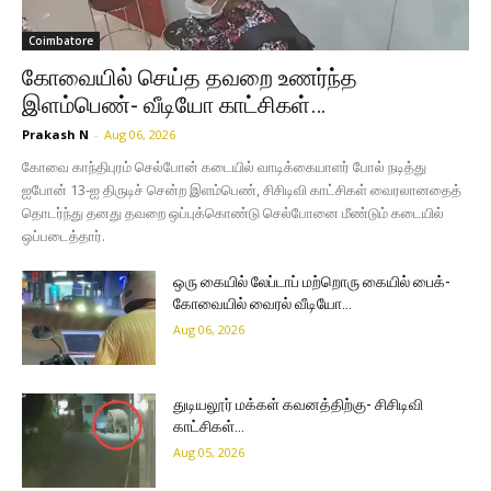
Coimbatore
கோவையில் செய்த தவறை உணர்ந்த
இளம்பெண்- வீடியோ காட்சிகள்…
Prakash N
-
Aug 06, 2026
கோவை காந்திபுரம் செல்போன் கடையில் வாடிக்கையாளர் போல் நடித்து
ஐபோன் 13-ஐ திருடிச் சென்ற இளம்பெண், சிசிடிவி காட்சிகள் வைரலானதைத்
தொடர்ந்து தனது தவறை ஒப்புக்கொண்டு செல்போனை மீண்டும் கடையில்
ஒப்படைத்தார்.
ஒரு கையில் லேப்டாப் மற்றொரு கையில் பைக்-
கோவையில் வைரல் வீடியோ…
Aug 06, 2026
துடியலூர் மக்கள் கவனத்திற்கு- சிசிடிவி
காட்சிகள்…
Aug 05, 2026