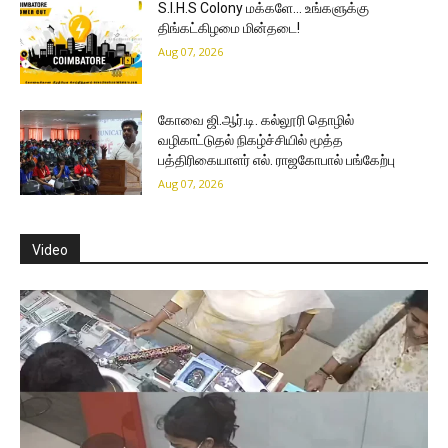
S.I.H.S Colony மக்களே… உங்களுக்கு
திங்கட்கிழமை மின்தடை!
Aug 07, 2026
கோவை ஜி.ஆர்.டி. கல்லூரி தொழில்
வழிகாட்டுதல் நிகழ்ச்சியில் மூத்த
பத்திரிகையாளர் எல். ராஜகோபால் பங்கேற்பு
Aug 07, 2026
Video