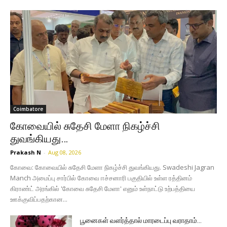
Coimbatore
கோவையில் சுதேசி மேளா நிகழ்ச்சி
துவங்கியது…
Prakash N
-
Aug 08, 2026
கோவை: கோவையில் சுதேசி மேளா நிகழ்ச்சி துவங்கியது. Swadeshi Jagran
Manch அமைப்பு சார்பில் கோவை ஈச்சனாரி பகுதியில் உள்ள ரத்தினம்
கிராண்ட் அரங்கில் 'கோவை சுதேசி மேளா' எனும் உள்நாட்டு உற்பத்தியை
ஊக்குவிப்பதற்கான...
பூனைகள் வளர்த்தால் மாரடைப்பு வராதாம்…