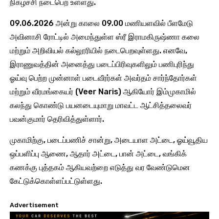
நிகழ்ச்சி நடைபெற உள்ளது.
09.06.2026 அன்று காலை 09.00 மணியளவில் பீளமேடு
அவினாசி ரோட்டில் அமைந்துள்ள ஸ்ரீ இராமகிருஷ்ணா கலை
மற்றும் அறிவியல் கல்லூரியில் நடைபெறவுள்ளது. எனவே,
இராணுவத்தின் அனைத்து படைப்பிரிவுகளிலும் பணிபுரிந்து
ஓய்வு பெற்ற முன்னாள் படைவீரர்கள் அவர்தம் சார்ந்தோர்கள்
மற்றும் வீரமங்கையர் (Veer Naris) ஆகியோர் இம்முகாமில்
கலந்து கொண்டு பயனடையுமாறு மாவட்ட ஆட்சித்தலைவர்
பவன்குமார் தெரிவித்துள்ளார்.
முகாமிற்கு, படைப்பணிச் சான்று, அடையாள அட்டை, ஓய்வூதிய
ஒப்பளிப்பு ஆணை, ஆதார் அட்டை, பான் அட்டை, வங்கிக்
கணக்கு புத்தகம் ஆகியவற்றை எடுத்து வர வேண்டுமென
கேட்டுக்கொள்ளப்பட்டுள்ளது.
Advertisement