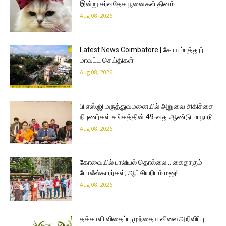
இன்று சர்வதேச பூனைகள் தினம்
Aug 08, 2026
Latest News Coimbatore | கோயம்புத்தூர்
மாவட்ட செய்திகள்
Aug 08, 2026
பி.எஸ்.ஜி மருத்துவமனையில் அறுவை சிகிச்சை
நிபுணர்கள் சங்கத்தின் 49-வது ஆண்டு மாநாடு
Aug 08, 2026
கோவையில் பாலியல் தொல்லை… கைதாகும்
போலீஸ்காரர்கள்; ஆட்சியரிடம் மனு!
Aug 08, 2026
தக்காளி விதைப்பு முந்தைய விலை அறிவிப்பு…