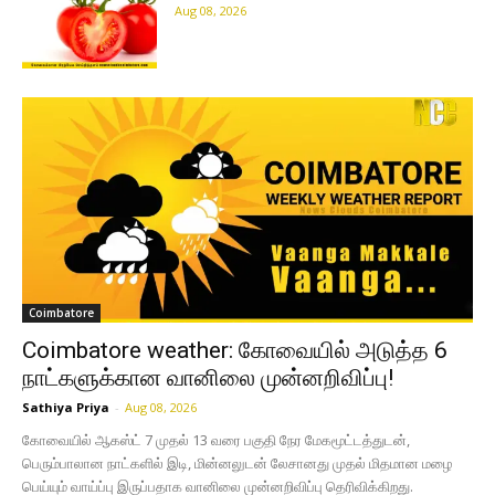
Aug 08, 2026
Coimbatore
Coimbatore weather: கோவையில் அடுத்த 6
நாட்களுக்கான வானிலை முன்னறிவிப்பு!
Sathiya Priya
-
Aug 08, 2026
கோவையில் ஆகஸ்ட் 7 முதல் 13 வரை பகுதி நேர மேகமூட்டத்துடன்,
பெரும்பாலான நாட்களில் இடி, மின்னலுடன் லேசானது முதல் மிதமான மழை
பெய்யும் வாய்ப்பு இருப்பதாக வானிலை முன்னறிவிப்பு தெரிவிக்கிறது.