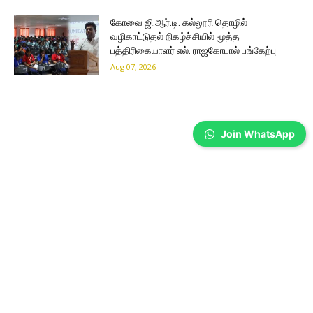
கோவை ஜி.ஆர்.டி. கல்லூரி தொழில்
வழிகாட்டுதல் நிகழ்ச்சியில் மூத்த
பத்திரிகையாளர் எல். ராஜகோபால் பங்கேற்பு
Aug 07, 2026
Join WhatsApp
Coimbatore
தவெக அரசின் பட்ஜெட்டுக்கு
கவுண்டம்பாளையம் MLA கனிமொழி சந்தோஷ்
புகழாரம் !!
Sathiya Priya
-
Aug 07, 2026