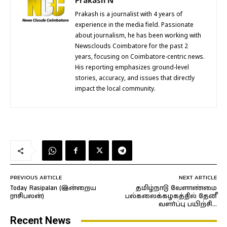
Prakash N
Prakash is a journalist with 4 years of
experience in the media field. Passionate
about journalism, he has been working with
Newsclouds Coimbatore for the past 2
years, focusing on Coimbatore-centric news.
His reporting emphasizes ground-level
stories, accuracy, and issues that directly
impact the local community.
PREVIOUS ARTICLE
NEXT ARTICLE
Today Rasipalan (இன்றைய
தமிழ்நாடு வேளாண்மை
ராசிபலன்)
பல்கலைக்கழகத்தில் தேனீ
வளர்ப்பு பயிற்சி…
Recent News