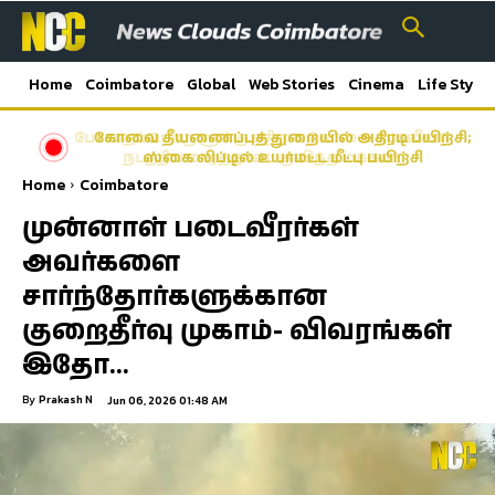
Home
Coimbatore
Global
Web Stories
Cinema
Life Style
கோவை தீயணைப்புத் துறையில் அதிரடி பயிற்சி;
ஸ்கை லிப்டில் உயர்மட்ட மீட்பு பயிற்சி
Home
Coimbatore
முன்னாள் படைவீரர்கள்
அவர்களை
சார்ந்தோர்களுக்கான
குறைதீர்வு முகாம்- விவரங்கள்
இதோ…
By
Prakash N
Jun 06, 2026 01:48 AM