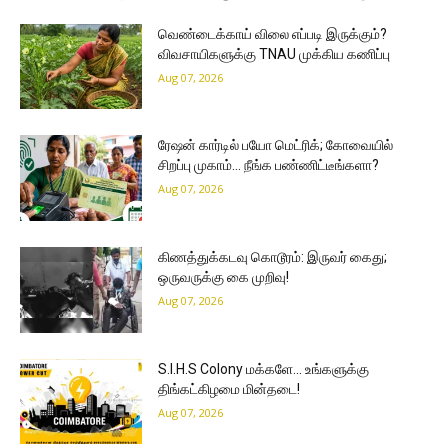
வெண்டைக்காய் விலை எப்படி இருக்கும்?
விவசாயிகளுக்கு TNAU முக்கிய கணிப்பு
Aug 07, 2026
ரேஷன் கார்டில் பயோ மெட்ரிக்; கோவையில்
சிறப்பு முகாம்… நீங்க பண்ணிட்டீங்களா?
Aug 07, 2026
கிணத்துக்கடவு கொடூரம்: இருவர் கைது;
ஒருவருக்கு கை முறிவு!
Aug 07, 2026
S.I.H.S Colony மக்களே… உங்களுக்கு
திங்கட்கிழமை மின்தடை!
Aug 07, 2026