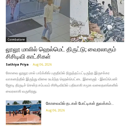
Coimbatore
லூலூ மாலில் ஹெல்மெட் திருட்டு; வைரலாகும்
சிசிடிவி காட்சிகள்
Sathiya Priya
-
Aug 06, 2026
கோவை லூலூ மால் பார்க்கிங் பகுதியில் நிறுத்தப்பட்டிருந்த இருசக்கர
வாகனத்தில் இருந்து விலை உயர்ந்த ஹெல்மெட்டை இளைஞர் - இளம்பெண்
ஜோடி திருடிச் சென்ற சம்பவம் சிசிடிவியில் பதிவாகி சமூக வலைதளங்களில்
வைரலாகி வருகிறது.
கோவையில் தடகள் போட்டிகள் துவக்கம்…
Aug 06, 2026