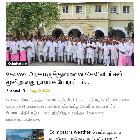
Coimbatore
கோவை அரசு மருத்துவமனை செவிலியர்கள்
மூன்றாவது நாளாக போராட்டம்…
Prakash N
-
Aug 06, 2026
கோவை அரசு மருத்துவமனையில் செவிலியர்கள், பல்வேறு கோரிக்கைகளை
வலியுறுத்தி மூன்றாவது நாளாக கருப்பு பேட்ஜ் அணிந்து கவன ஈர்ப்பு
போராட்டத்தில் ஈடுபட்டனர். இருப்பினும் மருத்துவ சேவைகள்
பாதிக்கப்படவில்லை.
Coimbatore Weather: 6 நாட்களுக்கான
வானிலை… எந்தெந்த நாட்களில் மழை?