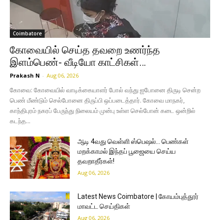
Coimbatore
கோவையில் செய்த தவறை உணர்ந்த
இளம்பெண்- வீடியோ காட்சிகள்…
Prakash N
-
Aug 06, 2026
கோவை: கோவையில் வாடிக்கையாளர் போல் வந்து ஐபோனை திருடி சென்ற
பெண் மீண்டும் செல்போனை திருப்பி ஒப்படைத்தார். கோவை மாநகர்,
காந்திபுரம் நகரப் பேருந்து நிலையம் முன்பு உள்ள செல்போன் கடை ஒன்றில்
கடந்த...
ஆடி 4வது வெள்ளி ஸ்பெஷல்… பெண்கள்
மறக்காமல் இந்தப் பூஜையை செய்ய
தவறாதீர்கள்!
Aug 06, 2026
Latest News Coimbatore | கோயம்புத்தூர்
மாவட்ட செய்திகள்
Aug 06, 2026