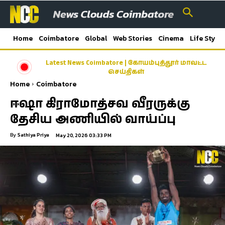
Home
Coimbatore
Global
Web Stories
Cinema
Life Style
Latest News Coimbatore | கோயம்புத்தூர் மாவட்ட
காலை உணவு திட்டத்தில் பயன்பெற்ற மாணவ
மாணவிகள்- கோவை மாநகராட்சி வெளியிட்டுள்ள
செய்திகள்
அறிக்கை…
Home
Coimbatore
ஈஷா கிராமோத்சவ வீரருக்கு
தேசிய அணியில் வாய்ப்பு
By
Sathiya Priya
May 20, 2026 03:33 PM