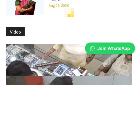
Aug 06, 2026
Join WhatsApp
Coimbatore
முதல்வர் விஜய் அரசின் முதல் பட்ஜெட்
திருப்தியளித்ததா? கோவை
தொழில்துறையினர் சொல்வது இதுதான்!
Wilson Joel V
-
Aug 05, 2026
கோவை: தமிழக சட்டசபையில் முதல்வர் விஜய் தலைமையிலான தவெக அரசு
முதல்முறையாக பட்ஜெட்டை இன்று தாக்கல் செய்துள்ளது. இதில்,