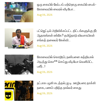
ஒரு கையில் லேப்டாப் மற்றொரு கையில் பைக்-
கோவையில் வைரல் வீடியோ…
Aug 06, 2026
பட்ஜெட்டில் அறிவிக்கப்பட்ட திட்டங்களுக்கு நீர்
ஆதாரங்கள் எங்கே? தமிழ்நாடு விவசாயிகள்
சங்கத் தலைவர் கேள்வி…
Aug 06, 2026
கோவையில் கொடூரம்; நண்பனை சுத்தியால்
அடித்து கொ** செய்து வீடியோ வெளீயிட்ட
பகீர்…!
Aug 06, 2026
நட்பாக பழகி கடத்தல்; ஐ.டி. ஊழியரை தாக்கி
நகை, பணம் பறித்த நால்வர் கைது
Aug 06, 2026