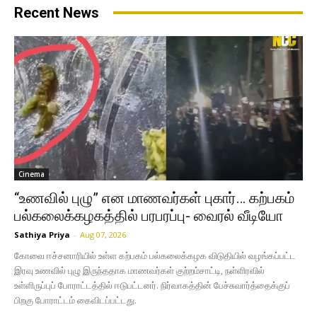
Recent News
Cinema
“உணவில் புழு” என மாணவர்கள் புகார்… கற்பகம்
பல்கலைக்கழகத்தில் பரபரப்பு- வைரல் வீடியோ
Sathiya Priya
-
Aug 07, 2026
கோவை ஈச்சனாரியில் உள்ள கற்பகம் பல்கலைக்கழக விடுதியில் வழங்கப்பட்ட
இரவு உணவில் புழு இருந்ததாக மாணவர்கள் குற்றம்சாட்டி, நள்ளிரவில்
உள்ளிருப்புப் போராட்டத்தில் ஈடுபட்டனர். நிர்வாகத்தின் பேச்சுவார்த்தைக்குப்
பிறகு போராட்டம் கைவிடப்பட்டது.