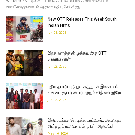
Wilderness" ஆவணப்படம் நீலகிரியின் இயற்கை வளங்களையும்
வனவிலங்குகளையும் அழகாக பதிவு செய்கிறது.
New OTT Releases This Week South
Indian Films
Jun 05, 2026
இந்த வாரத்தின் முக்கிய இரு OTT
வெளியீடுகள்!
Jun 02, 2026
புதிய தயாரிப்பு நிறுவனத்துடன் இணையும்
கன்னட சூப்பர் ஸ்டார் மற்றும் வித் லவ் ஹீரோ
Jun 02, 2026
இனி படங்களில் நடிக்க மாட்டேன்.. கெனிஷா
பிரிந்ததும் ரவி மோகன் ‘திடீர்’ அறிவிப்பு!
May 16, 2026