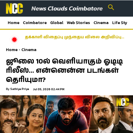
Home
Coimbatore
Global
Web Stories
Cinema
Life Style
டாஸ்மாக் கடைகளில் ஆன்லைன் விற்பனை ஏன்?
- விளக்கமளித்த அமைச்சர் விக்னேஷ்…
Home
Cinema
ஜூலை 10ல் வெளியாகும் ஓடிடி
ரிலீஸ்… என்னென்ன படங்கள்
தெரியுமா?
By
Sathiya Priya
Jul 05, 2026 02:44 PM