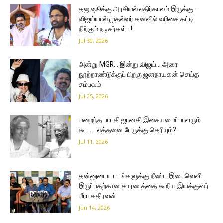
தனுஷூக்கு அரசியல் எதிர்காலம் இருக்கு…
விஜய்யால் முதல்வர் கனவில் வரிசை கட்டி
நிற்கும் நடிகர்கள்…!
Jul 30, 2026
அன்று MGR… இன்று விஜய்… அரை
நூற்றாண்டுக்குப் பிறகு ஜனநாயகன் செய்த
சம்பவம்
Jul 25, 2026
மறைந்த பாடகி ஜானகி இசையமைப்பாளரும்
கூட…. எத்தனை பேருக்கு தெரியும்?
Jul 11, 2026
தன்னுடைய படங்களுக்கு நீண்ட இடைவெளி
இருப்பதற்கான காரணத்தை கூறிய இயக்குனர்
மீரா கதிரவன்
Jun 14, 2026