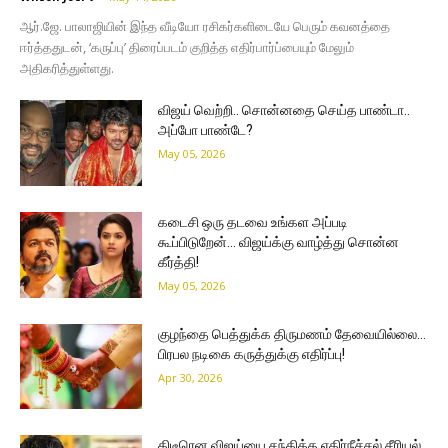
ஆர்.ஜே. பாலாஜியின் இந்த வீடியோ ரசிகர்களிடையே பெரும் கவனத்தை
ஈர்த்ததுடன், ‘கருப்பு’ திரைப்படம் குறித்த எதிர்பார்ப்பையும் மேலும்
அதிகரித்துள்ளது.
விஜய் வெற்றி.. சொன்னதை செய்த பாண்டா..
அப்போ பாண்டே?
May 05, 2026
கடைசி ஒரு தடவை உங்கள அப்படி
கூப்பிடுறேன்… விஜய்க்கு வாழ்த்து சொன்ன
கீர்த்தி!
May 05, 2026
குழந்தை பெத்துக்க திருமணம் தேவையில்லை…
பிரபல நடிகை கருத்துக்கு எதிர்ப்பு!
Apr 30, 2026
திடீரென விஜய்யை சந்தித்த எதிர்நீச்சல் சீரியல்