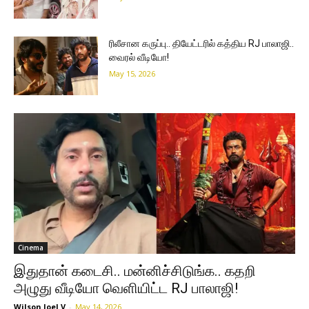
ரிலீசான கருப்பு.. தியேட்டரில் கத்திய RJ பாலாஜி..
வைரல் வீடியோ!
May 15, 2026
Cinema
இதுதான் கடைசி.. மன்னிச்சிடுங்க.. கதறி
அழுது வீடியோ வெளியிட்ட RJ பாலாஜி!
Wilson Joel V
-
May 14, 2026