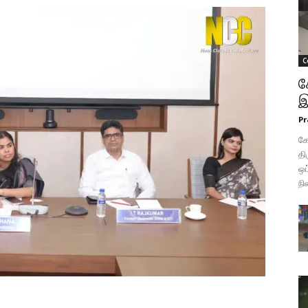
C
க
இ
Pr
க
தி
ஒப
நி