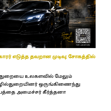
ாரர் எடுத்த தவறான முடிவு; சோகத்தில்
ல்துறையை உலகளவில் மேலும்
ொழில்துறையினர் ஒருங்கிணைந்து
்தை அமைச்சர் கீர்த்தனா