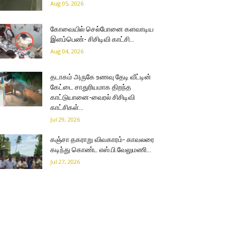
Aug 05, 2026
கோவையில் செல்போனை களவாடிய
இளம்பெண்- சிசிடிவி காட்சி…
Aug 04, 2026
தடாகம் அருகே உணவு தேடி வீட்டின்
கேட்டை சாதுரியமாக திறந்த
காட்டுயானை-வைரல் சிசிடிவி
காட்சிகள்…
Jul 29, 2026
கஞ்சா தகராறு விவகாரம்- காவலரை
கடிந்து கொண்ட எஸ்.பி.வேலுமணி…
Jul 27, 2026