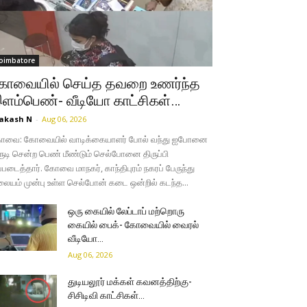
oimbatore
ோவையில் செய்த தவறை உணர்ந்த
ளம்பெண்- வீடியோ காட்சிகள்…
akash N
-
Aug 06, 2026
ோவை: கோவையில் வாடிக்கையாளர் போல் வந்து ஐபோனை
ருடி சென்ற பெண் மீண்டும் செல்போனை திருப்பி
்படைத்தார். கோவை மாநகர், காந்திபுரம் நகரப் பேருந்து
லையம் முன்பு உள்ள செல்போன் கடை ஒன்றில் கடந்த...
ஒரு கையில் லேப்டாப் மற்றொரு
கையில் பைக்- கோவையில் வைரல்
வீடியோ…
Aug 06, 2026
துடியலூர் மக்கள் கவனத்திற்கு-
சிசிடிவி காட்சிகள்…