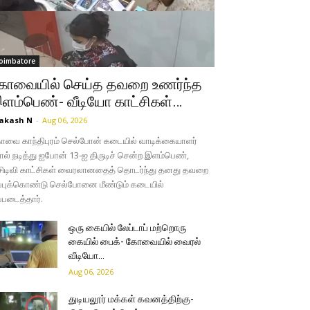
oimbatore
ோவையில் செய்த தவறை உணர்ந்த
ளம்பெண்- வீடியோ காட்சிகள்…
akash N
-
Aug 06, 2026
வை காந்திபுரம் செல்போன் கடையில் வாடிக்கையாளர்
ல் நடித்து ஐபோன் 13-ஐ திருடிச் சென்ற இளம்பெண்,
சிடிவி காட்சிகள் வைரலானதைத் தொடர்ந்து தனது தவறை
்புக்கொண்டு செல்போனை மீண்டும் கடையில்
்படைத்தார்.
ஒரு கையில் லேப்டாப் மற்றொரு
கையில் பைக்- கோவையில் வைரல்
வீடியோ…
Aug 06, 2026
துடியலூர் மக்கள் கவனத்திற்கு-