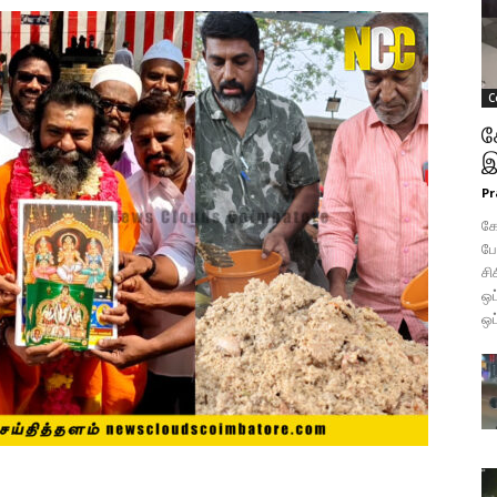
C
க
இ
Pr
கோ
போ
சி
ஒப
ஒப