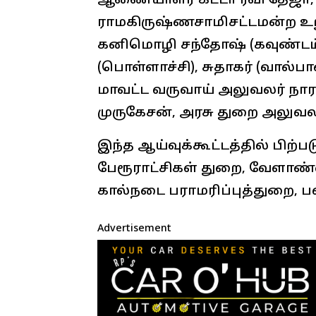
ஆணையாளர் கட்டா ரவி தேஜா, ப
ராமகிருஷ்ணசாமிசட்டமன்ற உறுப்
கனிமொழி சந்தோஷ் (கவுண்டம்
(பொள்ளாச்சி), சுதாகர் (வால்பாறை
மாவட்ட வருவாய் அலுவலர் 
முருகேசன், அரசு துறை அலுவல
இந்த ஆய்வுக்கூட்டத்தில் பிற்
பேரூராட்சிகள் துறை, வேளாண்
கால்நடை பராமரிப்புத்துறை, ப
Advertisement