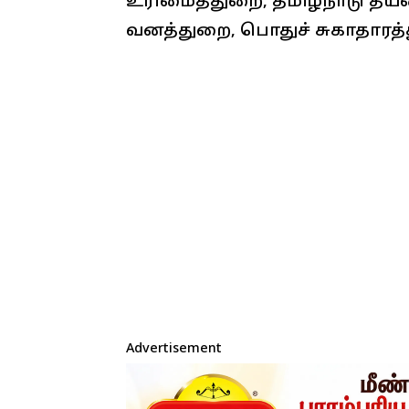
உரிமைத்துறை, தமிழ்நாடு தீயணை
வனத்துறை, பொதுச் சுகாதாரத்
Advertisement