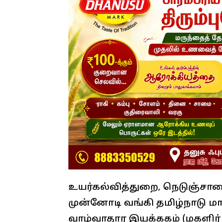
உயர்கல்வித்துறை, நெடுஞ்சா
முன்னோடி வங்கி தமிழ்நாடு மா
வாழ்வாதார இயக்ககம் (மகளிர் 