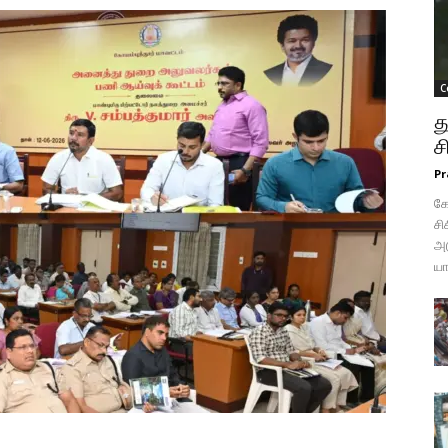
C
த
ச
Pr
கோ
சி
அட
யா