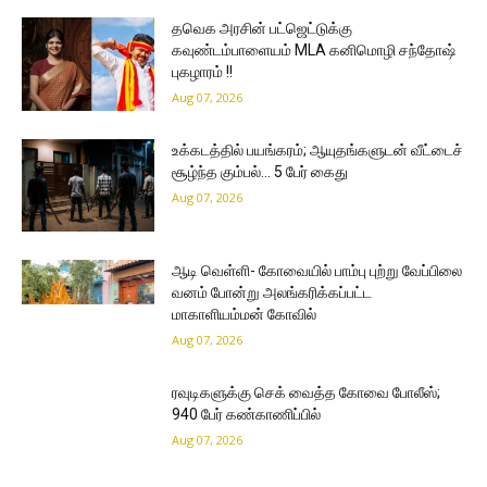
தவெக அரசின் பட்ஜெட்டுக்கு
கவுண்டம்பாளையம் MLA கனிமொழி சந்தோஷ்
புகழாரம் !!
Aug 07, 2026
உக்கடத்தில் பயங்கரம்; ஆயுதங்களுடன் வீட்டைச்
சூழ்ந்த கும்பல்… 5 பேர் கைது
Aug 07, 2026
ஆடி வெள்ளி- கோவையில் பாம்பு புற்று வேப்பிலை
வனம் போன்று அலங்கரிக்கப்பட்ட
மாகாளியம்மன் கோவில்
Aug 07, 2026
ரவுடிகளுக்கு செக் வைத்த கோவை போலீஸ்;
940 பேர் கண்காணிப்பில்
Aug 07, 2026