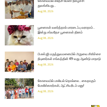
கோவையில் சுதேசி மேளா நிகழ்ச்சி
துவங்கியது…
Aug 08, 2026
பூனைகள் வளர்த்தால் மாரடைப்பு வராதாம்…
இன்று சர்வதேச பூனைகள் தினம்
Aug 08, 2026
பி.எஸ்.ஜி மருத்துவமனையில் அறுவை சிகிச்சை
நிபுணர்கள் சங்கத்தின் 49-வது ஆண்டு மாநாடு
Aug 08, 2026
கோவையில் பாலியல் தொல்லை… கைதாகும்
போலீஸ்காரர்கள்; ஆட்சியரிடம் மனு!
Aug 08, 2026