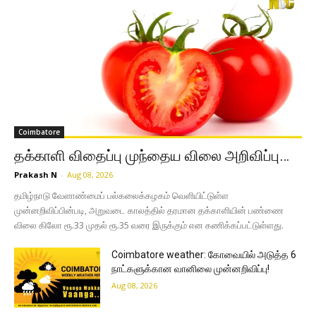
Coimbatore
தக்காளி விதைப்பு முந்தைய விலை அறிவிப்பு…
Prakash N
-
Aug 08, 2026
தமிழ்நாடு வேளாண்மைப் பல்கலைக்கழகம் வெளியிட்டுள்ள
முன்னறிவிப்பின்படி, அறுவடை காலத்தில் தரமான தக்காளியின் பண்ணை
விலை கிலோ ரூ.33 முதல் ரூ.35 வரை இருக்கும் என கணிக்கப்பட்டுள்ளது.
Coimbatore weather: கோவையில் அடுத்த 6
நாட்களுக்கான வானிலை முன்னறிவிப்பு!
Aug 08, 2026