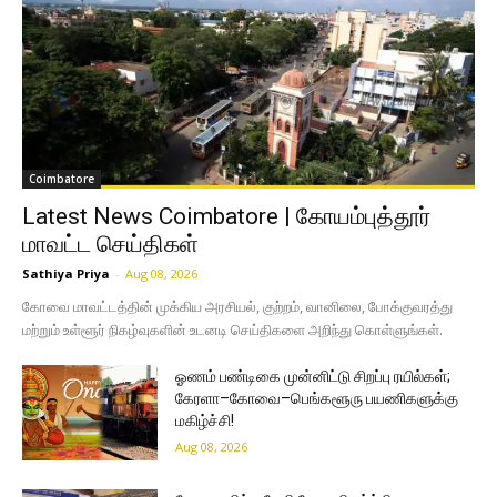
Coimbatore
Latest News Coimbatore | கோயம்புத்தூர்
மாவட்ட செய்திகள்
Sathiya Priya
-
Aug 08, 2026
கோவை மாவட்டத்தின் முக்கிய அரசியல், குற்றம், வானிலை, போக்குவரத்து
மற்றும் உள்ளூர் நிகழ்வுகளின் உடனடி செய்திகளை அறிந்து கொள்ளுங்கள்.
ஓணம் பண்டிகை முன்னிட்டு சிறப்பு ரயில்கள்;
கேரளா–கோவை–பெங்களூரு பயணிகளுக்கு
மகிழ்ச்சி!
Aug 08, 2026