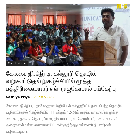
Coimbatore
கோவை ஜி.ஆர்.டி. கல்லூரி தொழில்
வழிகாட்டுதல் நிகழ்ச்சியில் மூத்த
பத்திரிகையாளர் எல். ராஜகோபால் பங்கேற்பு
Sathiya Priya
-
Aug 07, 2026
கோவை ஜி.ஆர்.டி. தாமோதரன் அறிவியல் கல்லூரியில் நடைபெற்ற தொழில்
வழிகாட்டுதல் நிகழ்ச்சியில், 11 மற்றும் 12-ஆம் வகுப்பு மாணவர்களுக்கு
ஊடகம், தகவல் தொடர்பியல், திரைப்படம், வானொலி, பிராண்டிங் உள்ளிட்ட
துறைகளில் உள்ள வேலைவாய்ப்புகள் குறித்து முன்னணி நிபுணர்கள்
வழிகாட்டினர்.