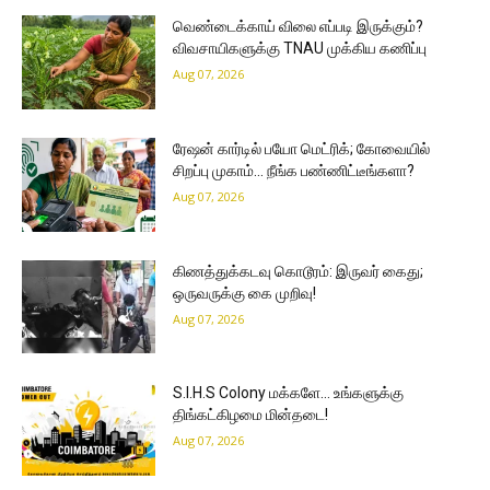
வெண்டைக்காய் விலை எப்படி இருக்கும்?
விவசாயிகளுக்கு TNAU முக்கிய கணிப்பு
Aug 07, 2026
ரேஷன் கார்டில் பயோ மெட்ரிக்; கோவையில்
சிறப்பு முகாம்… நீங்க பண்ணிட்டீங்களா?
Aug 07, 2026
கிணத்துக்கடவு கொடூரம்: இருவர் கைது;
ஒருவருக்கு கை முறிவு!
Aug 07, 2026
S.I.H.S Colony மக்களே… உங்களுக்கு
திங்கட்கிழமை மின்தடை!
Aug 07, 2026