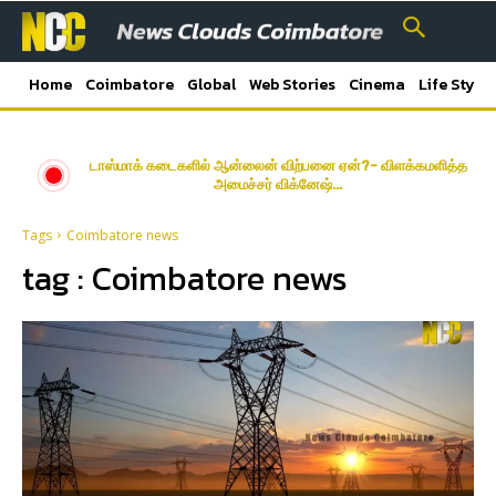
Home
Coimbatore
Global
Web Stories
Cinema
Life Style
டாஸ்மாக் கடைகளில் ஆன்லைன் விற்பனை ஏன்?- விளக்கமளித்த
அமைச்சர் விக்னேஷ்…
Tags
Coimbatore news
tag :
Coimbatore news