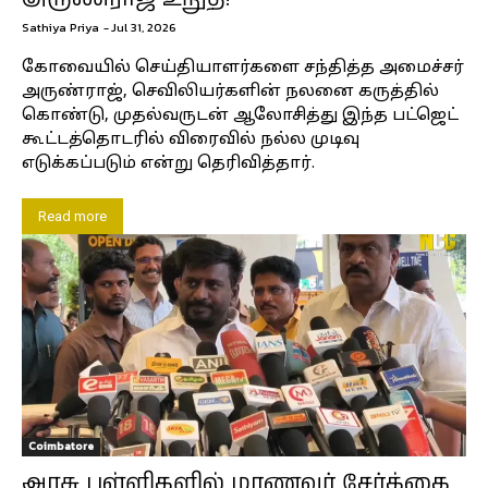
Sathiya Priya
-
Jul 31, 2026
கோவையில் செய்தியாளர்களை சந்தித்த அமைச்சர்
அருண்ராஜ், செவிலியர்களின் நலனை கருத்தில்
கொண்டு, முதல்வருடன் ஆலோசித்து இந்த பட்ஜெட்
கூட்டத்தொடரில் விரைவில் நல்ல முடிவு
எடுக்கப்படும் என்று தெரிவித்தார்.
Read more
Coimbatore
அரசு பள்ளிகளில் மாணவர் சேர்க்கை