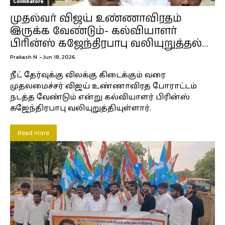
Coimbatore
முதல்வர் விஜய் உண்ணாவிரதம்
இருக்க வேண்டும்- கல்வியாளர்
பிரின்ஸ் கஜேந்திரபாபு வலியுறுத்தல்…
Prakash N
-
Jun 18, 2026
நீட் தேர்வுக்கு விலக்கு கிடைக்கும் வரை
முதலமைச்சர் விஜய் உண்ணாவிரத போராட்டம்
நடத்த வேண்டும் என்று கல்வியாளர் பிரின்ஸ்
கஜேந்திரபாபு வலியுறுத்தியுள்ளார்.
Read more