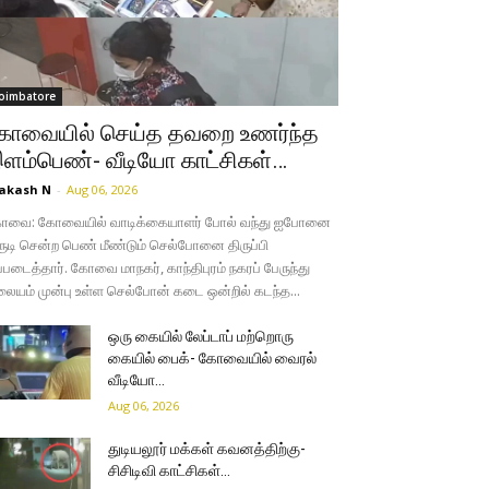
oimbatore
ோவையில் செய்த தவறை உணர்ந்த
ளம்பெண்- வீடியோ காட்சிகள்…
akash N
-
Aug 06, 2026
ோவை: கோவையில் வாடிக்கையாளர் போல் வந்து ஐபோனை
ருடி சென்ற பெண் மீண்டும் செல்போனை திருப்பி
்படைத்தார். கோவை மாநகர், காந்திபுரம் நகரப் பேருந்து
லையம் முன்பு உள்ள செல்போன் கடை ஒன்றில் கடந்த...
ஒரு கையில் லேப்டாப் மற்றொரு
கையில் பைக்- கோவையில் வைரல்
வீடியோ…
Aug 06, 2026
துடியலூர் மக்கள் கவனத்திற்கு-
சிசிடிவி காட்சிகள்…