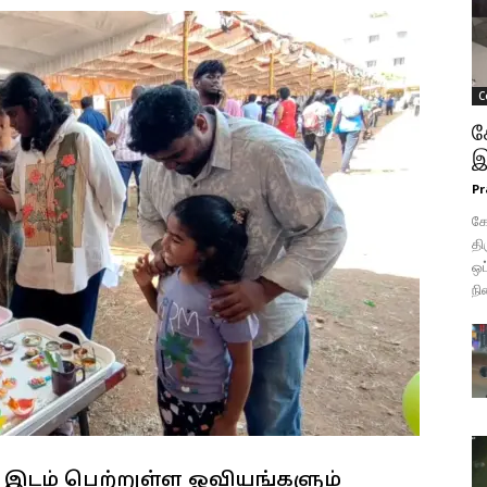
C
க
இ
Pr
க
தி
ஒப
நி
ல் இடம் பெற்றுள்ள ஓவியங்களும்