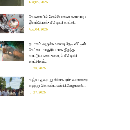
Aug 05, 2026
கோவையில் செல்போனை களவாடிய
இளம்பெண்- சிசிடிவி காட்சி…
Aug 04, 2026
தடாகம் அருகே உணவு தேடி வீட்டின்
கேட்டை சாதுரியமாக திறந்த
காட்டுயானை-வைரல் சிசிடிவி
காட்சிகள்…
Jul 29, 2026
கஞ்சா தகராறு விவகாரம்- காவலரை
கடிந்து கொண்ட எஸ்.பி.வேலுமணி…
Jul 27, 2026