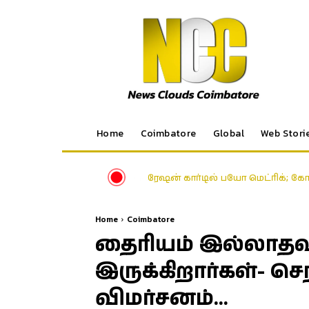
Home
Coimbatore
Global
Web Stori
ரேஷன் கார்டில் பயோ மெட்ரிக்; க
Home
Coimbatore
தைரியம் இல்லாதவர
இருக்கிறார்கள்- செ
விமர்சனம்…