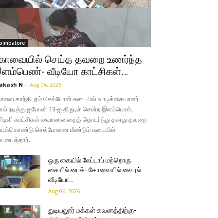
oimbatore
ோவையில் செய்த தவறை உணர்ந்த
ளம்பெண்- வீடியோ காட்சிகள்…
akash N
-
Aug 06, 2026
வை காந்திபுரம் செல்போன் கடையில் வாடிக்கையாளர்
ல் நடித்து ஐபோன் 13-ஐ திருடிச் சென்ற இளம்பெண்,
சிடிவி காட்சிகள் வைரலானதைத் தொடர்ந்து தனது தவறை
்புக்கொண்டு செல்போனை மீண்டும் கடையில்
்படைத்தார்.
ஒரு கையில் லேப்டாப் மற்றொரு
கையில் பைக்- கோவையில் வைரல்
வீடியோ…
Aug 06, 2026
துடியலூர் மக்கள் கவனத்திற்கு-