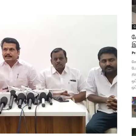
C
க
இ
Pr
கோ
போ
சி
ஒப
ஒப