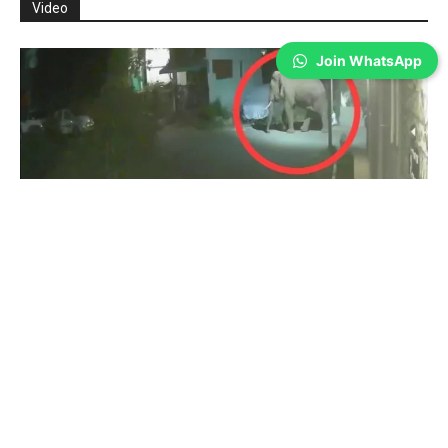
Video
Join WhatsApp
Coimbatore
துடியலூர் மக்கள் கவனத்திற்கு- சிசிடிவி
காட்சிகள்…
Prakash N
-
Aug 05, 2026
கோவை: துடியலூர் அருகே ஊருக்குள் காட்டு யானை நடமாடும் சிசிடிவி
காட்சிகள் வெளியாகி உள்ளது. கோவை துடியலூர் அடுத்த கதிர்
நாயக்கன்பாளையம் பகுதியில் ஒற்றை காட்டி யானை இரவு நேரத்தில் ஊருக்குள்
நடமாடும் சிசிடிவி...