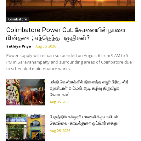
Coimbatore
Coimbatore Power Cut: கோவையில் நாளை
மின்தடை; எந்தெந்த பகுதிகள்?
Sathiya Priya
-
Aug 05, 2026
Power supply will remain suspended on August 6 from 9 AM to 5
PM in Saravanampatty and surrounding areas of Coimbatore due
to scheduled maintenance works.
பக்தி வெள்ளத்தில் திளைத்த ஏழூர் பிரிவு; ஸ்ரீ
ஆண்டாள் அம்மன் ஆடி கழிவு திருவிழா
கோலாகலம்
Aug 05, 2026
பேருந்தில் கல்லூரி மாணவிக்கு பாலியல்
தொல்லை- காவல்துறை ஓட்டுநர் கைது…
Aug 05, 2026