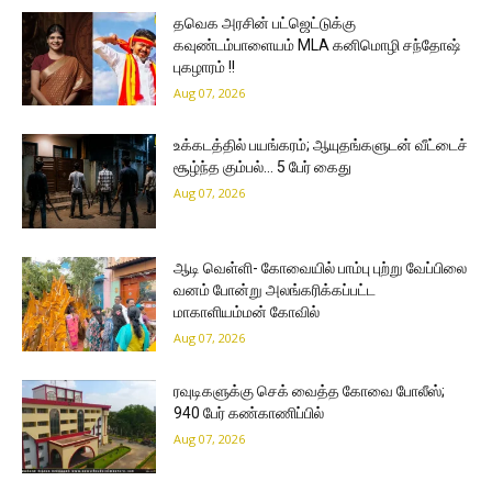
தவெக அரசின் பட்ஜெட்டுக்கு
கவுண்டம்பாளையம் MLA கனிமொழி சந்தோஷ்
புகழாரம் !!
Aug 07, 2026
உக்கடத்தில் பயங்கரம்; ஆயுதங்களுடன் வீட்டைச்
சூழ்ந்த கும்பல்… 5 பேர் கைது
Aug 07, 2026
ஆடி வெள்ளி- கோவையில் பாம்பு புற்று வேப்பிலை
வனம் போன்று அலங்கரிக்கப்பட்ட
மாகாளியம்மன் கோவில்
Aug 07, 2026
ரவுடிகளுக்கு செக் வைத்த கோவை போலீஸ்;
940 பேர் கண்காணிப்பில்
Aug 07, 2026