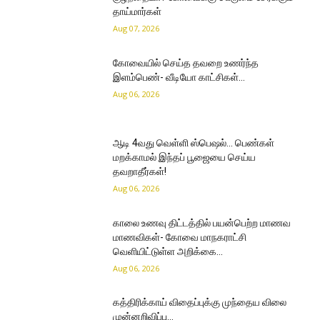
தாய்மார்கள்
Aug 07, 2026
கோவையில் செய்த தவறை உணர்ந்த
இளம்பெண்- வீடியோ காட்சிகள்…
Aug 06, 2026
ஆடி 4வது வெள்ளி ஸ்பெஷல்… பெண்கள்
மறக்காமல் இந்தப் பூஜையை செய்ய
தவறாதீர்கள்!
Aug 06, 2026
காலை உணவு திட்டத்தில் பயன்பெற்ற மாணவ
மாணவிகள்- கோவை மாநகராட்சி
வெளியிட்டுள்ள அறிக்கை…
Aug 06, 2026
கத்திரிக்காய் விதைப்புக்கு முந்தைய விலை
முன்னறிவிப்பு…