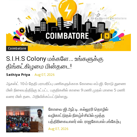
Coimbatore
S.I.H.S Colony மக்களே… உங்களுக்கு
திங்கட்கிழமை மின்தடை!
Sathiya Priya
-
Aug 07, 2026
ஆகஸ்ட் 10-ம் தேதி பராமரிப்பு பணிகளுக்காக கோவை எம்.ஜி. ரோடு துணை
மின் நிலையத்திற்கு உட்பட்ட பகுதிகளில் காலை 9 மணி முதல் மாலை 5 மணி
வரை மின் தடை அறிவிக்கப்பட்டுள்ளது.
கோவை ஜி.ஆர்.டி. கல்லூரி தொழில்
வழிகாட்டுதல் நிகழ்ச்சியில் மூத்த
பத்திரிகையாளர் எல். ராஜகோபால் பங்கேற்பு
Aug 07, 2026