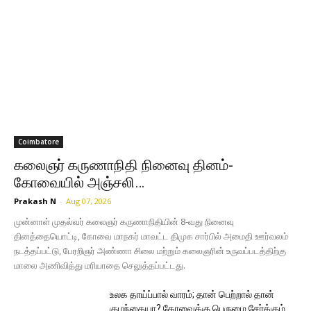
Coimbatore
கலைஞர் கருணாநிதி நினைவு தினம்-
கோவையில் அஞ்சலி…
Prakash N
-
Aug 07, 2026
முன்னாள் முதல்வர் கலைஞர் கருணாநிதியின் 8-வது நினைவு
தினத்தையொட்டி, கோவை மாநகர் மாவட்ட திமுக சார்பில் அமைதி ஊர்வலம்
நடத்தப்பட்டு, பேரறிஞர் அண்ணா சிலை மற்றும் கலைஞரின் உருவப்படத்திற்கு
மாலை அணிவித்து மரியாதை செலுத்தப்பட்டது.
உலக தாய்ப்பால் வாரம்; தான் பெற்றால் தான்
குழந்தையா? கோவைக்கு பெருமை சேர்க்கும்