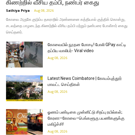
கிணற்றில் வீசிய தம்பி, நண்பர் கைது
Sathiya Priya
-
Aug 08, 2026
கோவை அருகே குடும்ப தகராறில் அண்ணனை கத்தியால் குத்திக் கொன்று,
சடலத்தை பாழடைந்த கிணற்றில் வீசிய தம்பி மற்றும் நண்பரை போலீசார் கைது
செய்தனர்.
கோவையில் நூதன மோசடி! போலி GPay காட்டி
தப்பிய வாலிபர்- Viral video
Aug 08, 2026
Latest News Coimbatore | கோயம்புத்தூர்
மாவட்ட செய்திகள்
Aug 08, 2026
ஓணம் பண்டிகை முன்னிட்டு சிறப்பு ரயில்கள்;
கேரளா–கோவை–பெங்களூரு பயணிகளுக்கு
மகிழ்ச்சி!
Aug 08, 2026