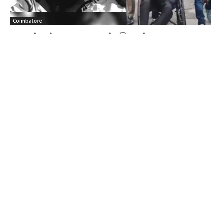
Coimbatore
கிணத்துக்கடவு கொடூரம்: இருவர் கைது;
ஒருவருக்கு கை முறிவு!
Sathiya Priya
-
Aug 07, 2026
கோவை மாவட்டம் கிணத்துக்கடவு அருகே நண்பரை சுத்தியல் மற்றும்
அரிவாளால் கொலை செய்து, அதனை வீடியோவாக பதிவு செய்து சமூக
வலைதளத்தில் வெளியிட்ட வழக்கில், சிறுவன் உட்பட இருவரை போலீசார் கைது
செய்தனர். கைது செய்யும் போது தப்பியோட முயன்ற ஒருவருக்கு கை முறிவு
ஏற்பட்டது.
S.I.H.S Colony மக்களே… உங்களுக்கு
திங்கட்கிழமை மின்தடை!
Aug 07, 2026
கோவை ஜி.ஆர்.டி. கல்லூரி தொழில்
வழிகாட்டுதல் நிகழ்ச்சியில் மூத்த
பத்திரிகையாளர் எல். ராஜகோபால் பங்கேற்பு