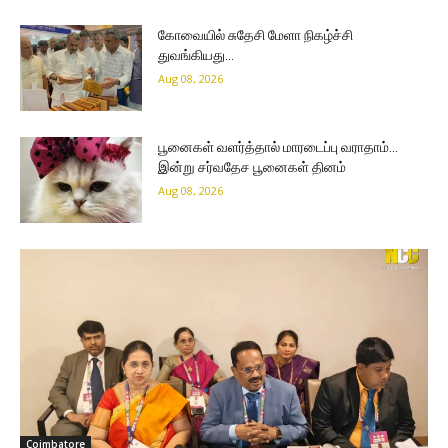
கோவையில் சுதேசி மேளா நிகழ்ச்சி
துவங்கியது…
Aug 08, 2026
பூனைகள் வளர்த்தால் மாரடைப்பு வராதாம்…
இன்று சர்வதேச பூனைகள் தினம்
Aug 08, 2026
Coimbatore