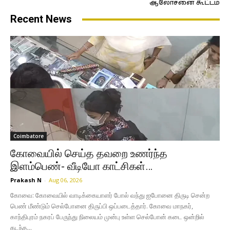
ஆலோசனை கூட்டம்
Recent News
Coimbatore
கோவையில் செய்த தவறை உணர்ந்த
இளம்பெண்- வீடியோ காட்சிகள்…
Prakash N
-
Aug 06, 2026
கோவை: கோவையில் வாடிக்கையாளர் போல் வந்து ஐபோனை திருடி சென்ற
பெண் மீண்டும் செல்போனை திருப்பி ஒப்படைத்தார். கோவை மாநகர்,
காந்திபுரம் நகரப் பேருந்து நிலையம் முன்பு உள்ள செல்போன் கடை ஒன்றில்
கடந்த...