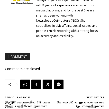
Sathiya priya is an experienced journalist
with 8 years of experience across various
media platforms, and for the past 5 years
she has been working with
NewscloudsCoimbatore (NCC). She
specializes in civic affairs, social issues, and
people-centric reporting with a strong focus
on accuracy and credibility.
1 COMMENT
Comments are closed.
PREVIOUS ARTICLE
NEXT ARTICLE
சூலூர் சம்பவத்தில் 819 பக்க
கோவையில் அண்ணாமலை
குற்றப்பத்திரிகை தாக்கல்!
இயக்கத்திற்கான