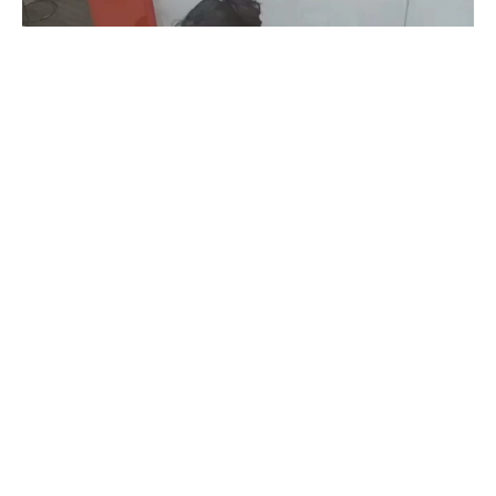
Coimbatore
கோவையில் செய்த தவறை உணர்ந்த
இளம்பெண்- வீடியோ காட்சிகள்…
Prakash N
-
Aug 06, 2026
கோவை: கோவையில் வாடிக்கையாளர் போல் வந்து ஐபோனை திருடி சென்ற
பெண் மீண்டும் செல்போனை திருப்பி ஒப்படைத்தார். கோவை மாநகர்,
காந்திபுரம் நகரப் பேருந்து நிலையம் முன்பு உள்ள செல்போன் கடை ஒன்றில்
கடந்த...
ஒரு கையில் லேப்டாப் மற்றொரு கையில் பைக்-
கோவையில் வைரல் வீடியோ…
Aug 06, 2026
துடியலூர் மக்கள் கவனத்திற்கு- சிசிடிவி
காட்சிகள்…