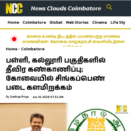
Home
Coimbatore
Global
Web Stories
Cinema
Life Style
காலை உணவு திட்டத்தில் பயன்பெற்ற மாணவ
மாணவிகள்- கோவை மாநகராட்சி வெளியிட்டுள்ள
அறிக்கை…
Home
Coimbatore
பள்ளி, கல்லூரி பகுதிகளில்
தீவிர கண்காணிப்பு;
கோவையில் சிங்கப்பெண்
படை களமிறக்கம்
By
Sathiya Priya
Jun 10, 2026 07:52 AM