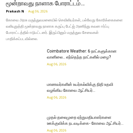
மூன்றாவது நாளாக போராட்டம்…
Prakash N
-
Aug 06, 2026
கோவை அரசு மருத்துவமனையில் செவிலியர்கள், பல்வேறு கோரிக்கைகளை
வலியுறுத்தி மூன்றாவது நாளாக கருப்பு பேட்ஜ் அணிந்து கவன ஈர்ப்பு
போராட்டத்தில் ஈடுபட்டனர். இருப்பினும் மருத்துவ சேவைகள்
பாதிக்கப்படவில்லை.
Coimbatore Weather: 6 நாட்களுக்கான
வானிலை… எந்தெந்த நாட்களில் மழை?
Aug 06, 2026
மாணவர்களின் உயர்கல்விக்கு நிதி உதவி
வழங்கிய கோவை ஆட்சியர்…
Aug 06, 2026
முதல் தலைமுறை ஏற்றுமதியாளர்களை
ஊக்குவிக்க நடவடிக்கை- கோவை ஆட்சியர்…
Aug 06, 2026