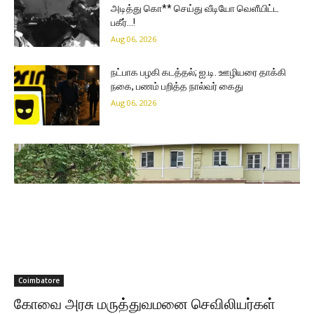
அடித்து கொ** செய்து வீடியோ வெளீயிட்ட
பகீர்…!
Aug 06, 2026
நட்பாக பழகி கடத்தல்; ஐ.டி. ஊழியரை தாக்கி
நகை, பணம் பறித்த நால்வர் கைது
Aug 06, 2026
Coimbatore
கோவை அரசு மருத்துவமனை செவிலியர்கள்