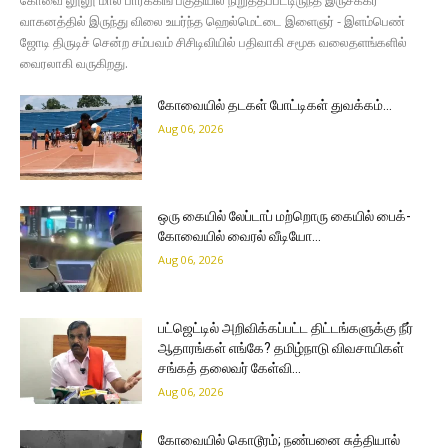
வாகனத்தில் இருந்து விலை உயர்ந்த ஹெல்மெட்டை இளைஞர் - இளம்பெண்
ஜோடி திருடிச் சென்ற சம்பவம் சிசிடிவியில் பதிவாகி சமூக வலைதளங்களில்
வைரலாகி வருகிறது.
கோவையில் தடகள் போட்டிகள் துவக்கம்…
Aug 06, 2026
ஒரு கையில் லேப்டாப் மற்றொரு கையில் பைக்-
கோவையில் வைரல் வீடியோ…
Aug 06, 2026
பட்ஜெட்டில் அறிவிக்கப்பட்ட திட்டங்களுக்கு நீர்
ஆதாரங்கள் எங்கே? தமிழ்நாடு விவசாயிகள்
சங்கத் தலைவர் கேள்வி…
Aug 06, 2026
கோவையில் கொடூரம்; நண்பனை சுத்தியால்