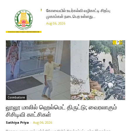
கோவையில் உயர்கல்வி வழிகாட்டி சிறப்பு
முகாம்கள் நடைபெற உள்ளது…
Aug 06, 2026
Coimbatore
லூலூ மாலில் ஹெல்மெட் திருட்டு; வைரலாகும்
சிசிடிவி காட்சிகள்
Sathiya Priya
-
Aug 06, 2026
கோவை லூலூ மால் பார்க்கிங் பகுதியில் நிறுத்தப்பட்டிருந்த இருசக்கர