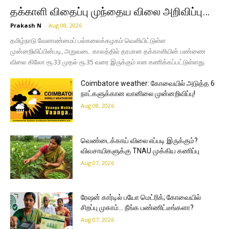
தக்காளி விதைப்பு முந்தைய விலை அறிவிப்பு…
Prakash N
-
Aug 08, 2026
தமிழ்நாடு வேளாண்மைப் பல்கலைக்கழகம் வெளியிட்டுள்ள
முன்னறிவிப்பின்படி, அறுவடை காலத்தில் தரமான தக்காளியின் பண்ணை
விலை கிலோ ரூ.33 முதல் ரூ.35 வரை இருக்கும் என கணிக்கப்பட்டுள்ளது.
Coimbatore weather: கோவையில் அடுத்த 6
நாட்களுக்கான வானிலை முன்னறிவிப்பு!
Aug 08, 2026
வெண்டைக்காய் விலை எப்படி இருக்கும்?
விவசாயிகளுக்கு TNAU முக்கிய கணிப்பு
Aug 07, 2026
ரேஷன் கார்டில் பயோ மெட்ரிக்; கோவையில்
சிறப்பு முகாம்… நீங்க பண்ணிட்டீங்களா?
Aug 07, 2026