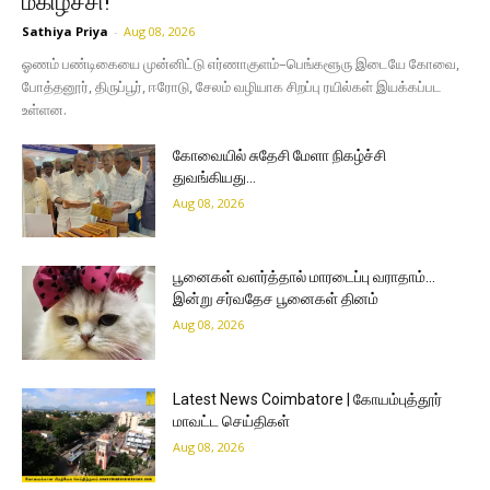
மகிழ்ச்சி!
Sathiya Priya
-
Aug 08, 2026
ஓணம் பண்டிகையை முன்னிட்டு எர்ணாகுளம்–பெங்களூரு இடையே கோவை,
போத்தனூர், திருப்பூர், ஈரோடு, சேலம் வழியாக சிறப்பு ரயில்கள் இயக்கப்பட
உள்ளன.
கோவையில் சுதேசி மேளா நிகழ்ச்சி
துவங்கியது…
Aug 08, 2026
பூனைகள் வளர்த்தால் மாரடைப்பு வராதாம்…
இன்று சர்வதேச பூனைகள் தினம்
Aug 08, 2026
Latest News Coimbatore | கோயம்புத்தூர்
மாவட்ட செய்திகள்
Aug 08, 2026