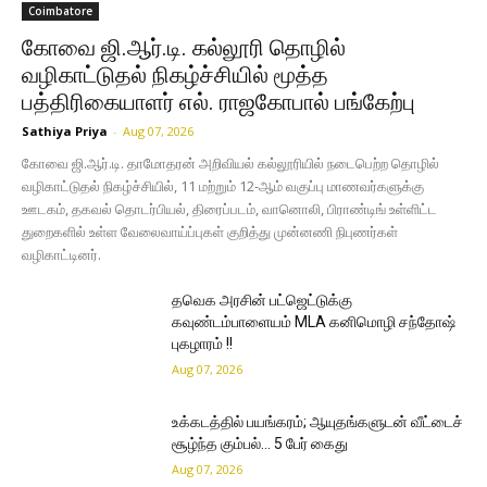
Coimbatore
கோவை ஜி.ஆர்.டி. கல்லூரி தொழில்
வழிகாட்டுதல் நிகழ்ச்சியில் மூத்த
பத்திரிகையாளர் எல். ராஜகோபால் பங்கேற்பு
Sathiya Priya
-
Aug 07, 2026
கோவை ஜி.ஆர்.டி. தாமோதரன் அறிவியல் கல்லூரியில் நடைபெற்ற தொழில்
வழிகாட்டுதல் நிகழ்ச்சியில், 11 மற்றும் 12-ஆம் வகுப்பு மாணவர்களுக்கு
ஊடகம், தகவல் தொடர்பியல், திரைப்படம், வானொலி, பிராண்டிங் உள்ளிட்ட
துறைகளில் உள்ள வேலைவாய்ப்புகள் குறித்து முன்னணி நிபுணர்கள்
வழிகாட்டினர்.
தவெக அரசின் பட்ஜெட்டுக்கு
கவுண்டம்பாளையம் MLA கனிமொழி சந்தோஷ்
புகழாரம் !!
Aug 07, 2026
உக்கடத்தில் பயங்கரம்; ஆயுதங்களுடன் வீட்டைச்
சூழ்ந்த கும்பல்… 5 பேர் கைது
Aug 07, 2026