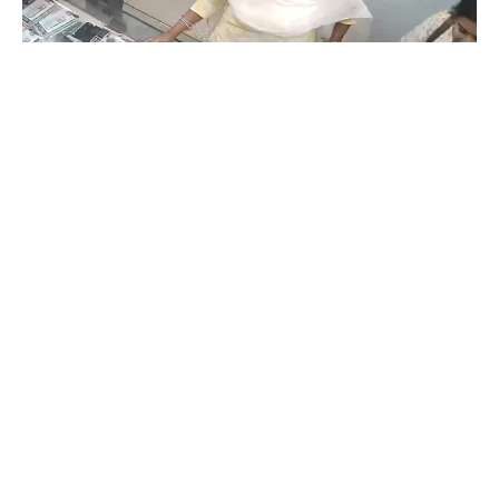
Coimbatore
கோவையில் செய்த தவறை உணர்ந்த
இளம்பெண்- வீடியோ காட்சிகள்…
Prakash N
-
Aug 06, 2026
கோவை காந்திபுரம் செல்போன் கடையில் வாடிக்கையாளர் போல் நடித்து
ஐபோன் 13-ஐ திருடிச் சென்ற இளம்பெண், சிசிடிவி காட்சிகள் வைரலானதைத்
தொடர்ந்து தனது தவறை ஒப்புக்கொண்டு செல்போனை மீண்டும் கடையில்
ஒப்படைத்தார்.
ஒரு கையில் லேப்டாப் மற்றொரு கையில் பைக்-
கோவையில் வைரல் வீடியோ…