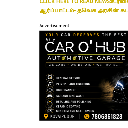
CLICK HERE TO READ NEWS:உர
ஆர்ப்பாட்டம்- தவெக அரசின் கட
Advertisement