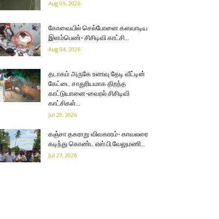
Aug 05, 2026
கோவையில் செல்போனை களவாடிய
இளம்பெண்- சிசிடிவி காட்சி…
Aug 04, 2026
தடாகம் அருகே உணவு தேடி வீட்டின்
கேட்டை சாதுரியமாக திறந்த
காட்டுயானை-வைரல் சிசிடிவி
காட்சிகள்…
Jul 29, 2026
கஞ்சா தகராறு விவகாரம்- காவலரை
கடிந்து கொண்ட எஸ்.பி.வேலுமணி…
Jul 27, 2026