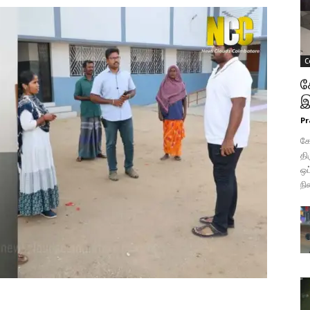
C
க
இ
Pr
க
தி
ஒப
நி