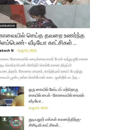
oimbatore
ோவையில் செய்த தவறை உணர்ந்த
ளம்பெண்- வீடியோ காட்சிகள்…
akash N
-
Aug 06, 2026
ோவை: கோவையில் வாடிக்கையாளர் போல் வந்து ஐபோனை
ருடி சென்ற பெண் மீண்டும் செல்போனை திருப்பி
்படைத்தார். கோவை மாநகர், காந்திபுரம் நகரப் பேருந்து
லையம் முன்பு உள்ள செல்போன் கடை ஒன்றில் கடந்த...
ஒரு கையில் லேப்டாப் மற்றொரு
கையில் பைக்- கோவையில் வைரல்
வீடியோ…
Aug 06, 2026
துடியலூர் மக்கள் கவனத்திற்கு-
சிசிடிவி காட்சிகள்…