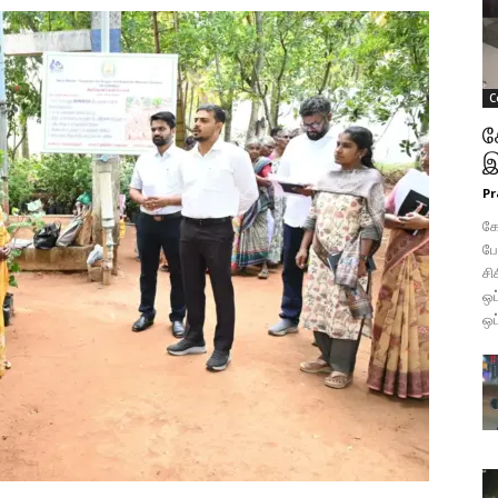
C
க
இ
Pr
கோ
போ
சி
ஒப
ஒப