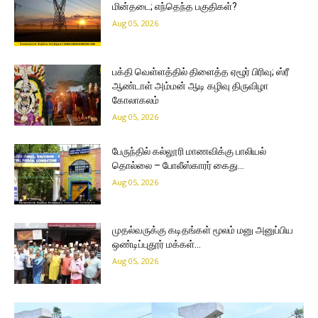
மின்தடை; எந்தெந்த பகுதிகள்?
Aug 05, 2026
பக்தி வெள்ளத்தில் திளைத்த ஏழூர் பிரிவு; ஸ்ரீ
ஆண்டாள் அம்மன் ஆடி கழிவு திருவிழா
கோலாகலம்
Aug 05, 2026
பேருந்தில் கல்லூரி மாணவிக்கு பாலியல்
தொல்லை – போலீஸ்காரர் கைது…
Aug 05, 2026
முதல்வருக்கு கடிதங்கள் மூலம் மனு அனுப்பிய
ஒண்டிப்புதூர் மக்கள்…
Aug 05, 2026