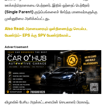
ஊக்கத்தொகையை பெற்றனர். இதில் ஒற்றைப் பெற்றோர்
(Single Parent) குடும்பங்களைச் சேர்ந்த மாணவர்களுக்கு
முன்னுரிமை அளிக்கப்பட்டது.
Also Read: அனைவரையும் ஒன்றிணைத்து செயல்பட
வேண்டும்- EPS க்கு SPV வேண்டுகோள்…
Advertisement
விழாவில் பேசிய அறக்கட்டளையின் செயலாளர் பிரகாஷ்,