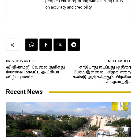
people-centric reporting with a strong focus
on accuracy and credibility.
PREVIOUS ARTICLE
NEXT ARTICLE
விஜி-ராம்ஜி வேலை குறித்து
தற்போது நடப்பது குதிரை
கோவை மாவட்ட ஆட்சியர்
பேரம் இல்லை… திமுக எதை
விழிப்புணர்வு…
கண்டு அஞ்சுகிறது?- பிரவீன்
சக்கரவர்த்தி…
Recent News