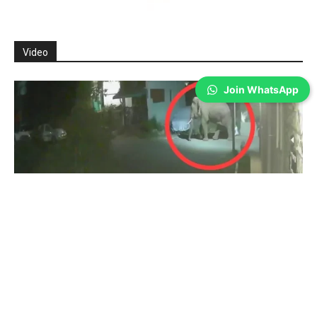
Video
Join WhatsApp
Coimbatore
துடியலூர் மக்கள் கவனத்திற்கு- சிசிடிவி
காட்சிகள்…
Prakash N
-
Aug 05, 2026
கோவை: துடியலூர் அருகே ஊருக்குள் காட்டு யானை நடமாடும் சிசிடிவி
காட்சிகள் வெளியாகி உள்ளது. கோவை துடியலூர் அடுத்த கதிர்