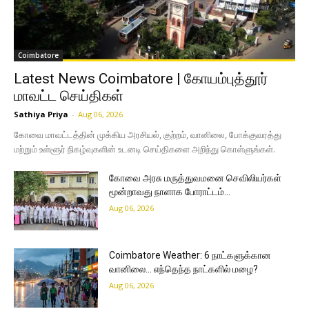
Coimbatore
Latest News Coimbatore | கோயம்புத்தூர்
மாவட்ட செய்திகள்
Sathiya Priya
-
Aug 06, 2026
கோவை மாவட்டத்தின் முக்கிய அரசியல், குற்றம், வானிலை, போக்குவரத்து
மற்றும் உள்ளூர் நிகழ்வுகளின் உடனடி செய்திகளை அறிந்து கொள்ளுங்கள்.
கோவை அரசு மருத்துவமனை செவிலியர்கள்
மூன்றாவது நாளாக போராட்டம்…
Aug 06, 2026
Coimbatore Weather: 6 நாட்களுக்கான
வானிலை… எந்தெந்த நாட்களில் மழை?
Aug 06, 2026