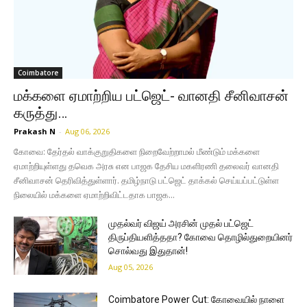
Coimbatore
மக்களை ஏமாற்றிய பட்ஜெட்- வானதி சீனிவாசன்
கருத்து…
Prakash N
-
Aug 06, 2026
கோவை: தேர்தல் வாக்குறுதிகளை நிறைவேற்றாமல் மீண்டும் மக்களை
ஏமாற்றியுள்ளது தவெக அரசு என பாஜக தேசிய மகளிரணி தலைவர் வானதி
சீனிவாசன் தெரிவித்துள்ளார். தமிழ்நாடு பட்ஜெட் தாக்கல் செய்யப்பட்டுள்ள
நிலையில் மக்களை ஏமாற்றிவிட்டதாக பாஜக...
முதல்வர் விஜய் அரசின் முதல் பட்ஜெட்
திருப்தியளித்ததா? கோவை தொழில்துறையினர்
சொல்வது இதுதான்!
Aug 05, 2026
Coimbatore Power Cut: கோவையில் நாளை