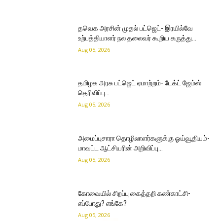
தவெக அரசின் முதல் பட்ஜெட்- இரயில்வே
உற்பத்தியாளர் நல தலைவர் கூறிய கருத்து…
Aug 05, 2026
தமிழக அரசு பட்ஜெட் ஏமாற்றம்- டேக்ட் ஜேம்ஸ்
தெரிவிப்பு…
Aug 05, 2026
அமைப்புசாரா தொழிலாளர்களுக்கு ஓய்வூதியம்-
மாவட்ட ஆட்சியரின் அறிவிப்பு…
Aug 05, 2026
கோவையில் சிறப்பு கைத்தறி கண்காட்சி-
எப்போது? எங்கே?
Aug 05, 2026