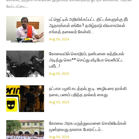
லேப்டாப்பை...
பட்ஜெட்டில் அறிவிக்கப்பட்ட திட்டங்களுக்கு நீர்
ஆதாரங்கள் எங்கே? தமிழ்நாடு விவசாயிகள்
சங்கத் தலைவர் கேள்வி…
Aug 06, 2026
கோவையில் கொடூரம்; நண்பனை சுத்தியால்
அடித்து கொ** செய்து வீடியோ வெளீயிட்ட
பகீர்…!
Aug 06, 2026
நட்பாக பழகி கடத்தல்; ஐ.டி. ஊழியரை தாக்கி
நகை, பணம் பறித்த நால்வர் கைது
Aug 06, 2026
கோவை அரசு மருத்துவமனை செவிலியர்கள்
மூன்றாவது நாளாக போராட்டம்…
Aug 06, 2026