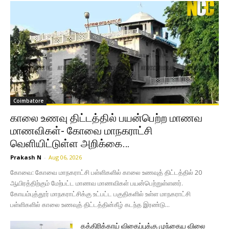
Coimbatore
காலை உணவு திட்டத்தில் பயன்பெற்ற மாணவ
மாணவிகள்- கோவை மாநகராட்சி
வெளியிட்டுள்ள அறிக்கை…
Prakash N
-
Aug 06, 2026
கோவை: கோவை மாநகராட்சி பள்ளிகளில் காலை உணவுத் திட்டத்தில் 20
ஆயிரத்திற்கும் மேற்பட்ட மாணவ மாணவிகள் பயன்பெற்றுள்ளனர்.
கோயம்புத்தூர் மாநகராட்சிக்கு உட்பட்ட பகுதிகளில் உள்ள மாநகராட்சி
பள்ளிகளில் காலை உணவுத் திட்டத்தின்கீழ் கடந்த இரண்டு...
கத்திரிக்காய் விதைப்புக்கு முந்தைய விலை