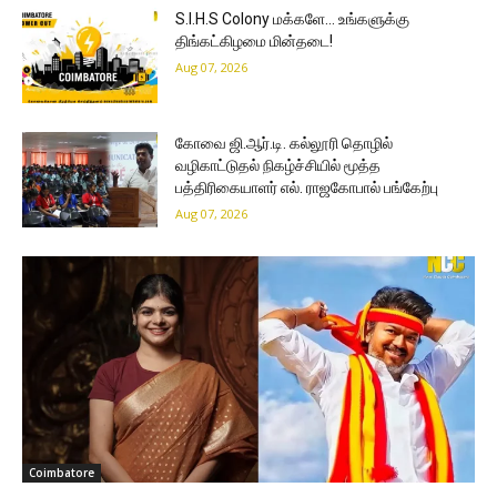
S.I.H.S Colony மக்களே… உங்களுக்கு
திங்கட்கிழமை மின்தடை!
Aug 07, 2026
கோவை ஜி.ஆர்.டி. கல்லூரி தொழில்
வழிகாட்டுதல் நிகழ்ச்சியில் மூத்த
பத்திரிகையாளர் எல். ராஜகோபால் பங்கேற்பு
Aug 07, 2026
Coimbatore