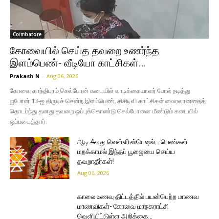
Coimbatore
கோவையில் செய்த தவறை உணர்ந்த
இளம்பெண்- வீடியோ காட்சிகள்…
Prakash N
-
Aug 06, 2026
கோவை காந்திபுரம் செல்போன் கடையில் வாடிக்கையாளர் போல் நடித்து
ஐபோன் 13-ஐ திருடிச் சென்ற இளம்பெண், சிசிடிவி காட்சிகள் வைரலானதைத்
தொடர்ந்து தனது தவறை ஒப்புக்கொண்டு செல்போனை மீண்டும் கடையில்
ஒப்படைத்தார்.
ஆடி 4வது வெள்ளி ஸ்பெஷல்… பெண்கள்
மறக்காமல் இந்தப் பூஜையை செய்ய
தவறாதீர்கள்!
Aug 06, 2026
காலை உணவு திட்டத்தில் பயன்பெற்ற மாணவ
மாணவிகள்- கோவை மாநகராட்சி
வெளியிட்டுள்ள அறிக்கை…