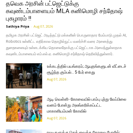
தவெக அரசின் பட்ஜெட்டுக்கு
கவுண்டம்பாளையம் MLA கனிமொழி சந்தோஷ்
புகழாரம் !!
Sathiya Priya
-
Aug 07, 2026
தமிழக அரசின் பட்ஜெட் அடித்தட்டு மக்களின் பொருளாதார மேம்பாடு முதல் AI,
Robotics உள்ளிட்ட எதிர்கால தொழில்நுட்ப வளர்ச்சி வரை அனைத்து
துறைகளையும் உள்ளடக்கிய தொலைநோக்கு பட்ஜெட்டாக அமைந்துள்ளதாக
கவுண்டம்பாளையம் எம்.எல்.ஏ. கனிமொழி சந்தோஷ் தெரிவித்துள்ளார்.
உக்கடத்தில் பயங்கரம்; ஆயுதங்களுடன் வீட்டைச்
சூழ்ந்த கும்பல்… 5 பேர் கைது
Aug 07, 2026
ஆடி வெள்ளி- கோவையில் பாம்பு புற்று வேப்பிலை
வனம் போன்று அலங்கரிக்கப்பட்ட
மாகாளியம்மன் கோவில்
Aug 07, 2026
ரவுடிகளுக்கு செக் வைத்த கோவை போலீஸ்;