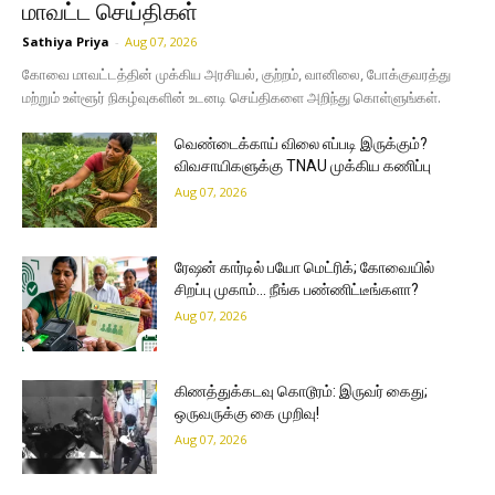
மாவட்ட செய்திகள்
Sathiya Priya
-
Aug 07, 2026
கோவை மாவட்டத்தின் முக்கிய அரசியல், குற்றம், வானிலை, போக்குவரத்து
மற்றும் உள்ளூர் நிகழ்வுகளின் உடனடி செய்திகளை அறிந்து கொள்ளுங்கள்.
வெண்டைக்காய் விலை எப்படி இருக்கும்?
விவசாயிகளுக்கு TNAU முக்கிய கணிப்பு
Aug 07, 2026
ரேஷன் கார்டில் பயோ மெட்ரிக்; கோவையில்
சிறப்பு முகாம்… நீங்க பண்ணிட்டீங்களா?
Aug 07, 2026
கிணத்துக்கடவு கொடூரம்: இருவர் கைது;
ஒருவருக்கு கை முறிவு!
Aug 07, 2026