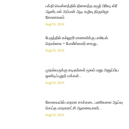
பக்தி வெள்ளத்தில் திளைத்த ஏழூர் பிரிவு; ஸ்ரீ
ஆண்டாள் அம்மன் ஆடி கழிவு திருவிழா
கோலாகலம்
Aug 05, 2026
பேருந்தில் கல்லூரி மாணவிக்கு பாலியல்
தொல்லை – போலீஸ்காரர் கைது…
Aug 05, 2026
முதல்வருக்கு கடிதங்கள் மூலம் மனு அனுப்பிய
ஒண்டிப்புதூர் மக்கள்…
Aug 05, 2026
கோவையில் பாதாள சாக்கடை பணிகளை ஆய்வு
செய்த மாநகராட்சி ஆணையாளர்…
Aug 05, 2026