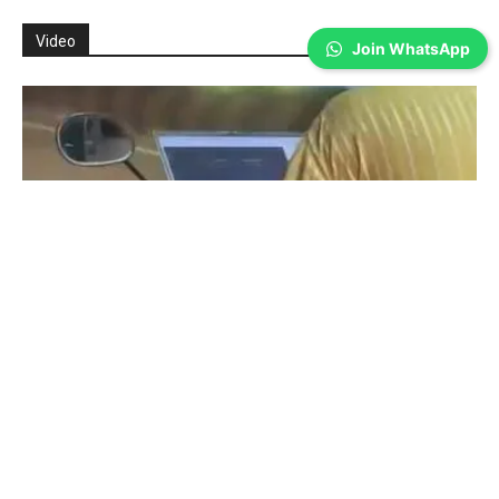
Video
Join WhatsApp
Coimbatore
ஒரு கையில் லேப்டாப் மற்றொரு கையில் பைக்-
கோவையில் வைரல் வீடியோ…
Prakash N
-
Aug 06, 2026
கோவை: கோவையில் உயிரைப் பணயம் வைத்து பைக்கை ஓட்டிக் கொண்டே
லேப்டாப்பில் வேலை செய்த நபரின் வீடியோ காட்சிகள் வைரலாகி வருகிறது. ​
கோவை, திருச்சி சாலையில் இருசக்கர வாகனத்தை ஓட்டிக் கொண்டே மடியில்