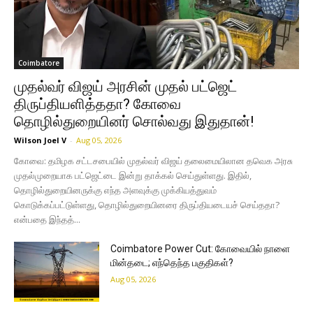
Coimbatore
முதல்வர் விஜய் அரசின் முதல் பட்ஜெட்
திருப்தியளித்ததா? கோவை
தொழில்துறையினர் சொல்வது இதுதான்!
Wilson Joel V
-
Aug 05, 2026
கோவை: தமிழக சட்டசபையில் முதல்வர் விஜய் தலைமையிலான தவெக அரசு
முதல்முறையாக பட்ஜெட்டை இன்று தாக்கல் செய்துள்ளது. இதில்,
தொழில்துறையினருக்கு எந்த அளவுக்கு முக்கியத்துவம்
கொடுக்கப்பட்டுள்ளது, தொழில்துறையினரை திருப்தியடையச் செய்ததா?
என்பதை இந்தத்...
Coimbatore Power Cut: கோவையில் நாளை
மின்தடை; எந்தெந்த பகுதிகள்?
Aug 05, 2026