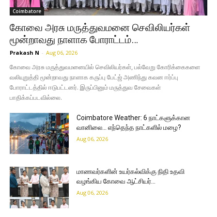
Coimbatore
கோவை அரசு மருத்துவமனை செவிலியர்கள்
மூன்றாவது நாளாக போராட்டம்…
Prakash N
-
Aug 06, 2026
கோவை அரசு மருத்துவமனையில் செவிலியர்கள், பல்வேறு கோரிக்கைகளை
வலியுறுத்தி மூன்றாவது நாளாக கருப்பு பேட்ஜ் அணிந்து கவன ஈர்ப்பு
போராட்டத்தில் ஈடுபட்டனர். இருப்பினும் மருத்துவ சேவைகள்
பாதிக்கப்படவில்லை.
Coimbatore Weather: 6 நாட்களுக்கான
வானிலை… எந்தெந்த நாட்களில் மழை?
Aug 06, 2026
மாணவர்களின் உயர்கல்விக்கு நிதி உதவி
வழங்கிய கோவை ஆட்சியர்…
Aug 06, 2026