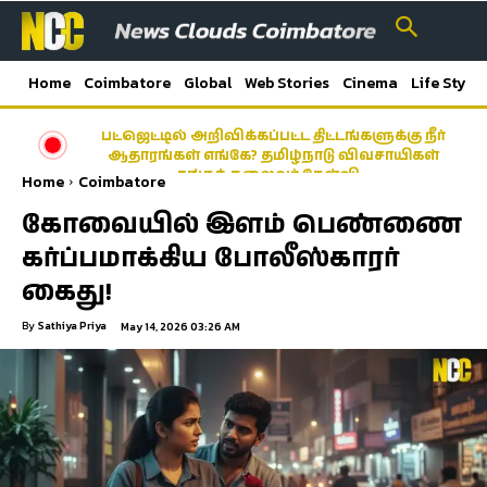
Home
Coimbatore
Global
Web Stories
Cinema
Life Style
பட்ஜெட்டில் அறிவிக்கப்பட்ட திட்டங்களுக்கு நீர்
ஆதாரங்கள் எங்கே? தமிழ்நாடு விவசாயிகள்
சங்கத் தலைவர் கேள்வி…
Home
Coimbatore
கோவையில் இளம் பெண்ணை
கர்ப்பமாக்கிய போலீஸ்காரர்
கைது!
By
Sathiya Priya
May 14, 2026 03:26 AM