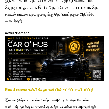
ஒரு கட்டத்தில் அந்த பெண்ணுடன் பலமுறை உல்லாசமாக
இருந்து வந்துள்ளார். இதில் அந்தப் பெண் கர்ப்பமானார். இந்த
தகவல் காவலர் உதயகுமாருக்கு தெரியவந்ததும் அதிர்ச்சி
அடைந்தார்.
Advertisement
Read news: எஸ்.பி.வேலுமணியின் கட்சிப் பதவி பறிப்பு!
இதையடுத்து வடவள்ளி மற்றும் அவிநாசி அருகே உள்ள
தனியார் மருத்துவமனைக்கு அந்த பெண்ணை அழைத்துச்