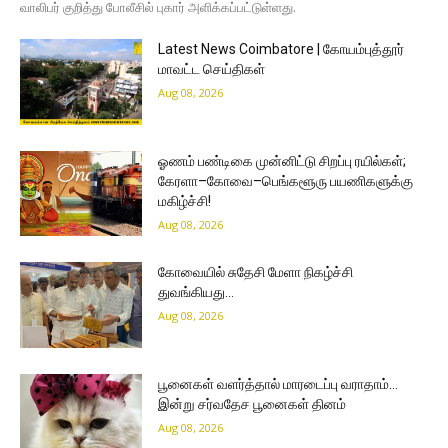
வாலிபர் குறித்து போலீசில் புகார் அளிக்கப்பட்டுள்ளது.
Latest News Coimbatore | கோயம்புத்தூர்
மாவட்ட செய்திகள்
Aug 08, 2026
ஓணம் பண்டிகை முன்னிட்டு சிறப்பு ரயில்கள்;
கேரளா–கோவை–பெங்களூரு பயணிகளுக்கு
மகிழ்ச்சி!
Aug 08, 2026
கோவையில் சுதேசி மேளா நிகழ்ச்சி
துவங்கியது…
Aug 08, 2026
பூனைகள் வளர்த்தால் மாரடைப்பு வராதாம்…
இன்று சர்வதேச பூனைகள் தினம்
Aug 08, 2026