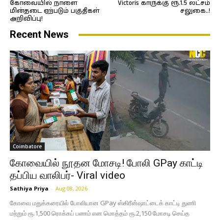
கோவையில் நாளை
Victoris காருக்கு ரூ.1.5 லட்சம்
மின்தடை ஏற்படும் பகுதிகள்
சலுகை..!
அறிவிப்பு!
Recent News
Coimbatore
கோவையில் நூதன மோசடி! போலி GPay காட்டி
தப்பிய வாலிபர்- Viral video
Sathiya Priya
-
Aug 08, 2026
கோவை மதுக்கரையில் போலியான GPay ஸ்கிரீன்ஷாட்டைக் காட்டி துணி
மற்றும் ரூ.1,500 ரொக்கப் பணம் என மொத்தம் ரூ.2,150 மோசடி செய்த