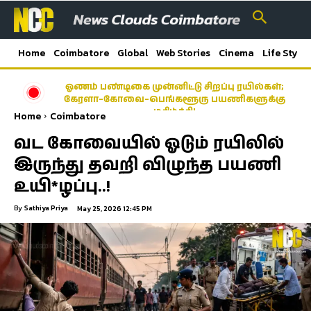
Home
Coimbatore
Global
Web Stories
Cinema
Life Style
ஓணம் பண்டிகை முன்னிட்டு சிறப்பு ரயில்கள்;
கேரளா–கோவை–பெங்களூரு பயணிகளுக்கு
மகிழ்ச்சி!
Home
Coimbatore
வட கோவையில் ஓடும் ரயிலில்
இருந்து தவறி விழுந்த பயணி
உயி*ழப்பு..!
By
Sathiya Priya
May 25, 2026 12:45 PM