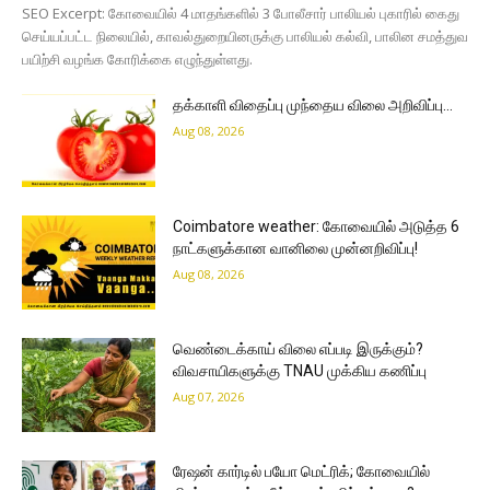
SEO Excerpt: கோவையில் 4 மாதங்களில் 3 போலீசார் பாலியல் புகாரில் கைது
செய்யப்பட்ட நிலையில், காவல்துறையினருக்கு பாலியல் கல்வி, பாலின சமத்துவ
பயிற்சி வழங்க கோரிக்கை எழுந்துள்ளது.
தக்காளி விதைப்பு முந்தைய விலை அறிவிப்பு…
Aug 08, 2026
Coimbatore weather: கோவையில் அடுத்த 6
நாட்களுக்கான வானிலை முன்னறிவிப்பு!
Aug 08, 2026
வெண்டைக்காய் விலை எப்படி இருக்கும்?
விவசாயிகளுக்கு TNAU முக்கிய கணிப்பு
Aug 07, 2026
ரேஷன் கார்டில் பயோ மெட்ரிக்; கோவையில்