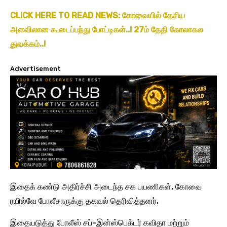
CLICK HERE TO READ NEWS: கோவையில் தேசிய
அளவிலான கூடைப்பந்து போட்டிகள்..! 27ம் தேதி கோலாகல
துவக்கம்..!
Advertisement
இதைக் கண்டு அதிர்ச்சி அடைந்த சக பயணிகள், கோவை
ரயில்வே போலீசாருக்கு தகவல் தெரிவித்தனர்.
இதையடுத்து போலீஸ் சப்-இன்ஸ்பெக்டர் கவிதா மற்றும்