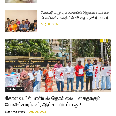
பி.எஸ்.ஜி மருத்துவமனையில் அறுவை சிகிச்சை
நிபுணர்கள் சங்கத்தின் 49-வது ஆண்டு மாநாடு
Aug 08, 2026
Coimbatore
கோவையில் பாலியல் தொல்லை… கைதாகும்
போலீஸ்காரர்கள்; ஆட்சியரிடம் மனு!
Sathiya Priya
-
Aug 08, 2026