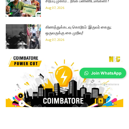
சிறப்பு முகாம்… நீங்க பண்ணிட்டீங்களா?
Aug 07, 2026
கிணத்துக்கடவு கொடூரம்: இருவர் கைது;
ஒருவருக்கு கை முறிவு!
Aug 07, 2026
Join WhatsApp
Coimbatore
S.I.H.S Colony மக்களே… உங்களுக்கு