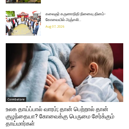
கலைஞர் கருணாநிதி நினைவு தினம்-
கோவையில் அஞ்சலி…
Aug 07, 2026
Coimbatore
உலக தாய்ப்பால் வாரம்; தான் பெற்றால் தான்
குழந்தையா? கோவைக்கு பெருமை சேர்க்கும்
தாய்மார்கள்