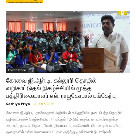
Coimbatore
கோவை ஜி.ஆர்.டி. கல்லூரி தொழில்
வழிகாட்டுதல் நிகழ்ச்சியில் மூத்த
பத்திரிகையாளர் எல். ராஜகோபால் பங்கேற்பு
Sathiya Priya
-
Aug 07, 2026
கோவை ஜி.ஆர்.டி. தாமோதரன் அறிவியல் கல்லூரியில் நடைபெற்ற தொழில்
வழிகாட்டுதல் நிகழ்ச்சியில், 11 மற்றும் 12-ஆம் வகுப்பு மாணவர்களுக்கு
ஊடகம், தகவல் தொடர்பியல், திரைப்படம், வானொலி, பிராண்டிங் உள்ளிட்ட
துறைகளில் உள்ள வேலைவாய்ப்புகள் குறித்து முன்னணி நிபுணர்கள்