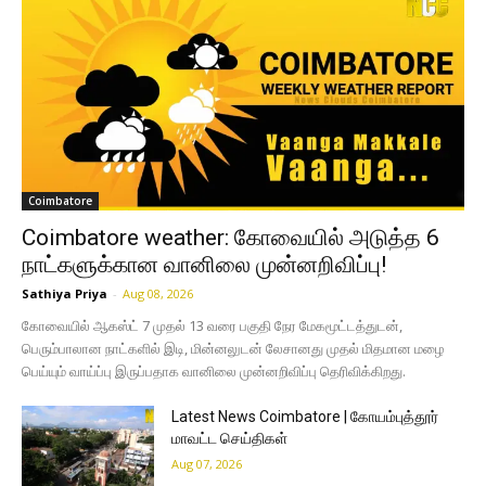
Coimbatore
Coimbatore weather: கோவையில் அடுத்த 6
நாட்களுக்கான வானிலை முன்னறிவிப்பு!
Sathiya Priya
-
Aug 08, 2026
கோவையில் ஆகஸ்ட் 7 முதல் 13 வரை பகுதி நேர மேகமூட்டத்துடன்,
பெரும்பாலான நாட்களில் இடி, மின்னலுடன் லேசானது முதல் மிதமான மழை
பெய்யும் வாய்ப்பு இருப்பதாக வானிலை முன்னறிவிப்பு தெரிவிக்கிறது.
Latest News Coimbatore | கோயம்புத்தூர்
மாவட்ட செய்திகள்
Aug 07, 2026