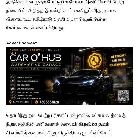
இத்தொடரின் முதல் போட்டியில் கோவா அணி வெற்றி பெற்ற
நிலையில், அடுத்த இரண்டு போட்டிகளிலும் அதிரடியாக
விளையாடிய தமிழ்நாடு அணி அபார வெற்றி பெற்று
கோப்பையைக் கைப்பற்றியது.
Advertisement
தொடர்ந்து நடைபெற்ற பரிசளிப்பு விழாவில், லட்சுமி அத்வைத்
நிறுவனத்தின் மனிதவளத் தலைவர் கிருஷ்ணகுமார்,
சி.எஸ்.ஆர்.தலைவர் அனு கிருத்திகா, ஐ எக்ஸ்ப்ளோர்