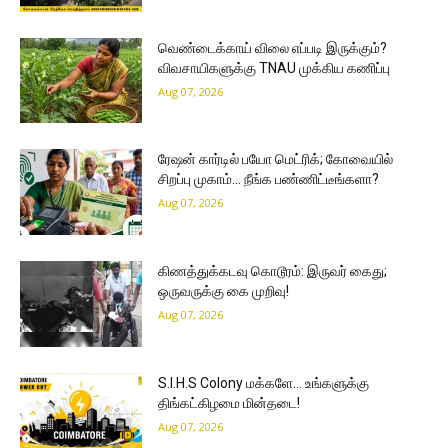
வெண்டைக்காய் விலை எப்படி இருக்கும்?
விவசாயிகளுக்கு TNAU முக்கிய கணிப்பு
Aug 07, 2026
ரேஷன் கார்டில் பயோ மெட்ரிக்; கோவையில்
சிறப்பு முகாம்… நீங்க பண்ணிட்டீங்களா?
Aug 07, 2026
கிணத்துக்கடவு கொடூரம்: இருவர் கைது;
ஒருவருக்கு கை முறிவு!
Aug 07, 2026
S.I.H.S Colony மக்களே… உங்களுக்கு
திங்கட்கிழமை மின்தடை!
Aug 07, 2026