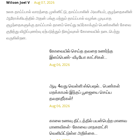
Wilson Joel V
-
Aug 07, 2026
உலக தாய்ப்பால் வாரத்தை முன்னிட்டு, தாய்ப்பாலின் அவசியம், குழந்தைகளின்
ஆரோக்கியத்தில் அதன் பங்கு மற்றும் தாய்ப்பால் வழங்க முடியாத
குழந்தைகளுக்கு தாய்ப்பால் தானம் செய்து உயிர்காக்கும் பெண்களின் சேவை
குறித்து விழிப்புணர்வு ஏற்படுத்தும் நிகழ்வுகள் கோவையில் நடைபெற்று
வருகின்றன.
கோவையில் செய்த தவறை உணர்ந்த
இளம்பெண்- வீடியோ காட்சிகள்…
Aug 06, 2026
ஆடி 4வது வெள்ளி ஸ்பெஷல்… பெண்கள்
மறக்காமல் இந்தப் பூஜையை செய்ய
தவறாதீர்கள்!
Aug 06, 2026
காலை உணவு திட்டத்தில் பயன்பெற்ற மாணவ
மாணவிகள்- கோவை மாநகராட்சி
வெளியிட்டுள்ள அறிக்கை…