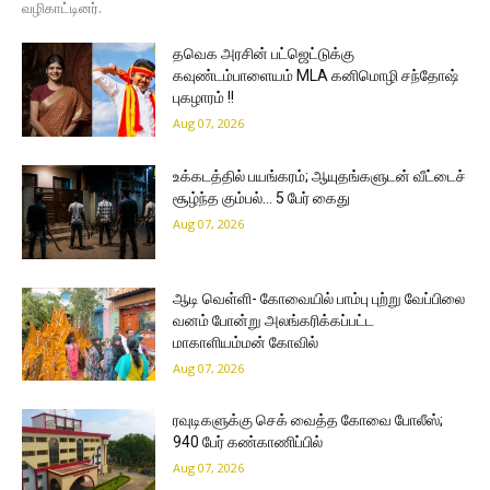
வழிகாட்டினர்.
தவெக அரசின் பட்ஜெட்டுக்கு
கவுண்டம்பாளையம் MLA கனிமொழி சந்தோஷ்
புகழாரம் !!
Aug 07, 2026
உக்கடத்தில் பயங்கரம்; ஆயுதங்களுடன் வீட்டைச்
சூழ்ந்த கும்பல்… 5 பேர் கைது
Aug 07, 2026
ஆடி வெள்ளி- கோவையில் பாம்பு புற்று வேப்பிலை
வனம் போன்று அலங்கரிக்கப்பட்ட
மாகாளியம்மன் கோவில்
Aug 07, 2026
ரவுடிகளுக்கு செக் வைத்த கோவை போலீஸ்;
940 பேர் கண்காணிப்பில்
Aug 07, 2026