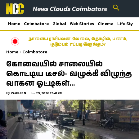
Home
Coimbatore
Global
Web Stories
Cinema
Life Style
நாளைய ராசிபலன்: வேலை, தொழில், பணம்,
குடும்பம் எப்படி இருக்கும்?
Home
Coimbatore
கோவையில் சாலையில்
கொட்டிய டீசல்- வழுக்கி விழுந்த
வாகன ஓட்டிகள்…
By
Prakash N
Jun 29, 2026 12:41 PM