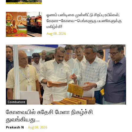
ஓணம் பண்டிகை முன்னிட்டு சிறப்பு ரயில்கள்;
கேரளா–கோவை–பெங்களூரு பயணிகளுக்கு
மகிழ்ச்சி!
Aug 08, 2026
Coimbatore
கோவையில் சுதேசி மேளா நிகழ்ச்சி
துவங்கியது…
Prakash N
-
Aug 08, 2026