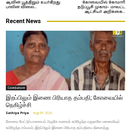
ஆவின் பூத்திலும் உயர்கிறது
கோவையில் கோமாரி
பாலின் விலை…
தடுப்பூசி முகாம்- மாவட்ட
ஆட்சியர் அறிக்கை…
Recent News
Coimbatore
இறப்பிலும் இணை பிரியாத தம்பதி; கோவையில்
நெகிழ்ச்சி
Sathiya Priya
-
Aug 09, 2026
கோவை மேட்டுப்பாளையம் அருகே கணவர் உயிரிழந்த மறுநாளே மனைவியும்
உயிரிழந்த சம்பவம், இறப்பிலும் இணை பிரியாத தம்பதியை நினைத்து