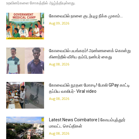
உறவினர்களை சோகத்தில் ஆழ்த்தியுள்ளது.
கோவையில் நாளை குடற்புழு நீக்க முகாம்…
Aug 09, 2026
கோவையில் பயங்கரம்! அண்ணனைக் கொன்று
கிணற்றில் வீசிய தம்பி, நண்பர் கைது
Aug 08, 2026
கோவையில் நூதன மோசடி! போலி GPay காட்டி
தப்பிய வாலிபர்- Viral video
Aug 08, 2026
Latest News Coimbatore | கோயம்புத்தூர்
மாவட்ட செய்திகள்
Aug 08, 2026