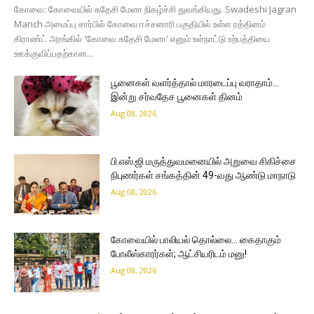
கோவை: கோவையில் சுதேசி மேளா நிகழ்ச்சி துவங்கியது. Swadeshi Jagran
Manch அமைப்பு சார்பில் கோவை ஈச்சனாரி பகுதியில் உள்ள ரத்தினம்
கிராண்ட் அரங்கில் 'கோவை சுதேசி மேளா' எனும் உள்நாட்டு உற்பத்தியை
ஊக்குவிப்பதற்கான...
பூனைகள் வளர்த்தால் மாரடைப்பு வராதாம்…
இன்று சர்வதேச பூனைகள் தினம்
Aug 08, 2026
பி.எஸ்.ஜி மருத்துவமனையில் அறுவை சிகிச்சை
நிபுணர்கள் சங்கத்தின் 49-வது ஆண்டு மாநாடு
Aug 08, 2026
கோவையில் பாலியல் தொல்லை… கைதாகும்
போலீஸ்காரர்கள்; ஆட்சியரிடம் மனு!
Aug 08, 2026