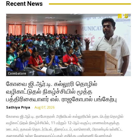
Recent News
Coimbatore
கோவை ஜி.ஆர்.டி. கல்லூரி தொழில்
வழிகாட்டுதல் நிகழ்ச்சியில் மூத்த
பத்திரிகையாளர் எல். ராஜகோபால் பங்கேற்பு
Sathiya Priya
-
Aug 07, 2026
கோவை ஜி.ஆர்.டி. தாமோதரன் அறிவியல் கல்லூரியில் நடைபெற்ற தொழில்
வழிகாட்டுதல் நிகழ்ச்சியில், 11 மற்றும் 12-ஆம் வகுப்பு மாணவர்களுக்கு
ஊடகம், தகவல் தொடர்பியல், திரைப்படம், வானொலி, பிராண்டிங் உள்ளிட்ட
துறைகளில் உள்ள வேலைவாய்ப்புகள் குறித்து முன்னணி நிபுணர்கள்