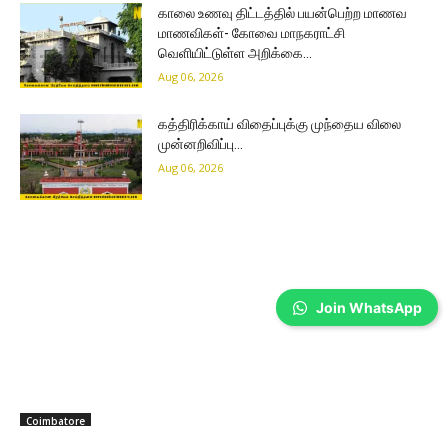
காலை உணவு திட்டத்தில் பயன்பெற்ற மாணவ
மாணவிகள்- கோவை மாநகராட்சி
வெளியிட்டுள்ள அறிக்கை…
Aug 06, 2026
கத்திரிக்காய் விதைப்புக்கு முந்தைய விலை
முன்னறிவிப்பு…
Aug 06, 2026
Join WhatsApp
Coimbatore