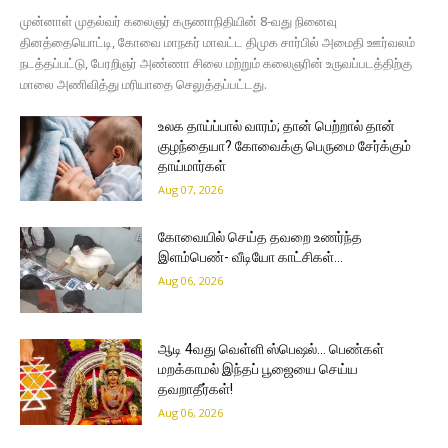
முன்னாள் முதல்வர் கலைஞர் கருணாநிதியின் 8-வது நினைவு
தினத்தையொட்டி, கோவை மாநகர் மாவட்ட திமுக சார்பில் அமைதி ஊர்வலம்
நடத்தப்பட்டு, பேரறிஞர் அண்ணா சிலை மற்றும் கலைஞரின் உருவப்படத்திற்கு
மாலை அணிவித்து மரியாதை செலுத்தப்பட்டது.
உலக தாய்ப்பால் வாரம்; தான் பெற்றால் தான்
குழந்தையா? கோவைக்கு பெருமை சேர்க்கும்
தாய்மார்கள்
Aug 07, 2026
கோவையில் செய்த தவறை உணர்ந்த
இளம்பெண்- வீடியோ காட்சிகள்…
Aug 06, 2026
ஆடி 4வது வெள்ளி ஸ்பெஷல்… பெண்கள்
மறக்காமல் இந்தப் பூஜையை செய்ய
தவறாதீர்கள்!
Aug 06, 2026