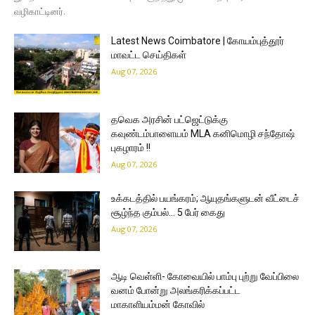
வழிகாட்டினர்.
Latest News Coimbatore | கோயம்புத்தூர்
மாவட்ட செய்திகள்
Aug 07, 2026
தவெக அரசின் பட்ஜெட்டுக்கு
கவுண்டம்பாளையம் MLA கனிமொழி சந்தோஷ்
புகழாரம் !!
Aug 07, 2026
உக்கடத்தில் பயங்கரம்; ஆயுதங்களுடன் வீட்டைச்
சூழ்ந்த கும்பல்… 5 பேர் கைது
Aug 07, 2026
ஆடி வெள்ளி- கோவையில் பாம்பு புற்று வேப்பிலை
வனம் போன்று அலங்கரிக்கப்பட்ட
மாகாளியம்மன் கோவில்