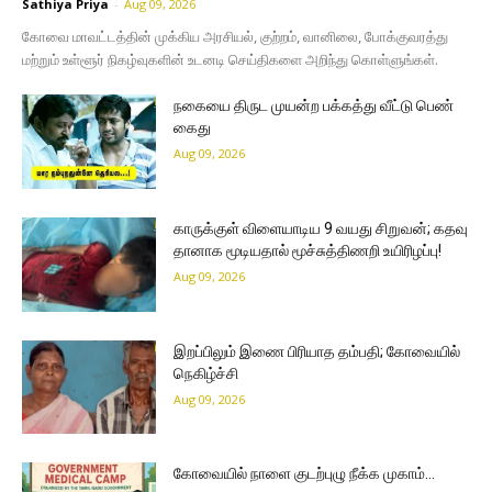
Sathiya Priya
-
Aug 09, 2026
கோவை மாவட்டத்தின் முக்கிய அரசியல், குற்றம், வானிலை, போக்குவரத்து
மற்றும் உள்ளூர் நிகழ்வுகளின் உடனடி செய்திகளை அறிந்து கொள்ளுங்கள்.
நகையை திருட முயன்ற பக்கத்து வீட்டு பெண்
கைது
Aug 09, 2026
காருக்குள் விளையாடிய 9 வயது சிறுவன்; கதவு
தானாக மூடியதால் மூச்சுத்திணறி உயிரிழப்பு!
Aug 09, 2026
இறப்பிலும் இணை பிரியாத தம்பதி; கோவையில்
நெகிழ்ச்சி
Aug 09, 2026
கோவையில் நாளை குடற்புழு நீக்க முகாம்…