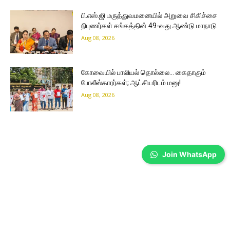
பி.எஸ்.ஜி மருத்துவமனையில் அறுவை சிகிச்சை
நிபுணர்கள் சங்கத்தின் 49-வது ஆண்டு மாநாடு
Aug 08, 2026
கோவையில் பாலியல் தொல்லை… கைதாகும்
போலீஸ்காரர்கள்; ஆட்சியரிடம் மனு!
Aug 08, 2026
Join WhatsApp
Coimbatore