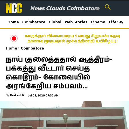
Home
Coimbatore
Global
Web Stories
Cinema
Life Style
காருக்குள் விளையாடிய 9 வயது சிறுவன்; கதவு
தானாக மூடியதால் மூச்சுத்திணறி உயிரிழப்பு!
Home
Coimbatore
நாய் குலைத்ததால் ஆத்திரம்-
பக்கத்து வீட்டார் செய்த
கொடூரம்- கோவையில்
அரங்கேறிய சம்பவம்…
By
Prakash N
Jul 03, 2026 07:32 AM