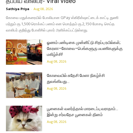
தப்பிய வாலிபர்- Viral video
Sathiya Priya
-
Aug 08, 2026
கோவை மதுக்கரையில் போலியான GPay ஸ்கிரீன்ஷாட்டைக் காட்டி துணி
மற்றும் ரூ.1,500 ரொக்கப் பணம் என மொத்தம் ரூ.2,150 மோசடி செய்த
வாலிபர் குறித்து போலீசில் புகார் அளிக்கப்பட்டுள்ளது.
ஓணம் பண்டிகை முன்னிட்டு சிறப்பு ரயில்கள்;
கேரளா–கோவை–பெங்களூரு பயணிகளுக்கு
மகிழ்ச்சி!
Aug 08, 2026
கோவையில் சுதேசி மேளா நிகழ்ச்சி
துவங்கியது…
Aug 08, 2026
பூனைகள் வளர்த்தால் மாரடைப்பு வராதாம்…
இன்று சர்வதேச பூனைகள் தினம்
Aug 08, 2026