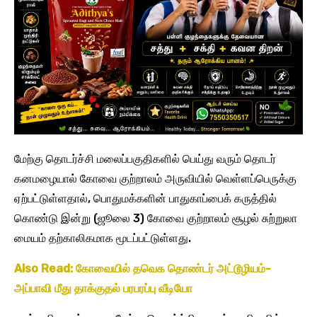
மேற்கு தொடர்ச்சி மலைப்பகுதிகளில் பெய்து வரும் தொடர்
கனமழையால் கோவை குற்றாலம் அருவியில் வெள்ளப்பெருக்கு
ஏற்பட்டுள்ளதால், பொதுமக்களின் பாதுகாப்பைக் கருத்தில்
கொண்டு இன்று (ஜூலை 3) கோவை குற்றாலம் சூழல் சுற்றுலா
மையம் தற்காலிகமாக மூடப்பட்டுள்ளது.
Also Read: கோவையில் தவெக தொண்டர் அட்டூழியம்-
அப்பாவி மீது தாக்குதல் பரபரப்பு வீடியோ