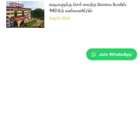
ரவுடிகளுக்கு செக் வைத்த கோவை போலீஸ்;
940 பேர் கண்காணிப்பில்
Aug 07, 2026
Join WhatsApp
Coimbatore
கலைஞர் கருணாநிதி நினைவு தினம்-
கோவையில் அஞ்சலி…
Prakash N
-
Aug 07, 2026
முன்னாள் முதல்வர் கலைஞர் கருணாநிதியின் 8-வது நினைவு
தினத்தையொட்டி, கோவை மாநகர் மாவட்ட திமுக சார்பில் அமைதி ஊர்வலம்