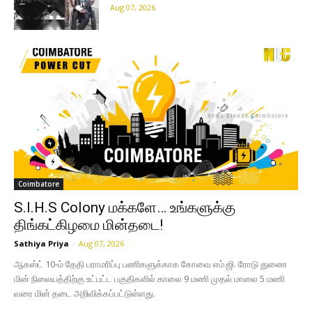
Aug 07, 2026
Coimbatore
S.I.H.S Colony மக்களே… உங்களுக்கு
திங்கட்கிழமை மின்தடை!
Sathiya Priya
-
Aug 07, 2026
ஆகஸ்ட் 10-ம் தேதி பராமரிப்பு பணிகளுக்காக கோவை எம்.ஜி. ரோடு துணை
மின் நிலையத்திற்கு உட்பட்ட பகுதிகளில் காலை 9 மணி முதல் மாலை 5 மணி
வரை மின் தடை அறிவிக்கப்பட்டுள்ளது.