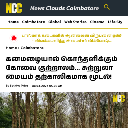
Home
Coimbatore
Global
Web Stories
Cinema
Life Style
டாஸ்மாக் கடைகளில் ஆன்லைன் விற்பனை ஏன்?
- விளக்கமளித்த அமைச்சர் விக்னேஷ்…
Home
Coimbatore
கனமழையால் கொந்தளிக்கும்
கோவை குற்றாலம்… சுற்றுலா
மையம் தற்காலிகமாக மூடல்!
By
Sathiya Priya
Jul 03, 2026 05:03 AM