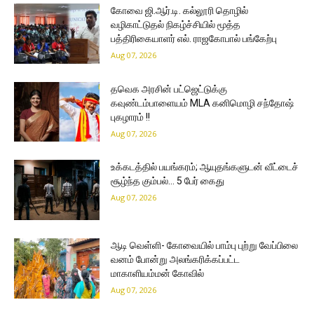
கோவை ஜி.ஆர்.டி. கல்லூரி தொழில்
வழிகாட்டுதல் நிகழ்ச்சியில் மூத்த
பத்திரிகையாளர் எல். ராஜகோபால் பங்கேற்பு
Aug 07, 2026
தவெக அரசின் பட்ஜெட்டுக்கு
கவுண்டம்பாளையம் MLA கனிமொழி சந்தோஷ்
புகழாரம் !!
Aug 07, 2026
உக்கடத்தில் பயங்கரம்; ஆயுதங்களுடன் வீட்டைச்
சூழ்ந்த கும்பல்… 5 பேர் கைது
Aug 07, 2026
ஆடி வெள்ளி- கோவையில் பாம்பு புற்று வேப்பிலை
வனம் போன்று அலங்கரிக்கப்பட்ட
மாகாளியம்மன் கோவில்
Aug 07, 2026