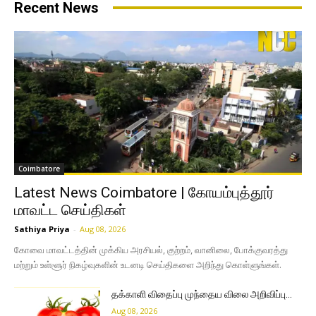
Recent News
Coimbatore
Latest News Coimbatore | கோயம்புத்தூர்
மாவட்ட செய்திகள்
Sathiya Priya
-
Aug 08, 2026
கோவை மாவட்டத்தின் முக்கிய அரசியல், குற்றம், வானிலை, போக்குவரத்து
மற்றும் உள்ளூர் நிகழ்வுகளின் உடனடி செய்திகளை அறிந்து கொள்ளுங்கள்.
தக்காளி விதைப்பு முந்தைய விலை அறிவிப்பு…
Aug 08, 2026