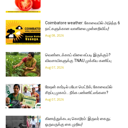
Coimbatore weather: கோவையில் அடுத்த 6
நாட்களுக்கான வானிலை முன்னறிவிப்பு!
Aug 08, 2026
வெண்டைக்காய் விலை எப்படி இருக்கும்?
விவசாயிகளுக்கு TNAU முக்கிய கணிப்பு
Aug 07, 2026
ரேஷன் கார்டில் பயோ மெட்ரிக்; கோவையில்
சிறப்பு முகாம்… நீங்க பண்ணிட்டீங்களா?
Aug 07, 2026
கிணத்துக்கடவு கொடூரம்: இருவர் கைது;
ஒருவருக்கு கை முறிவு!