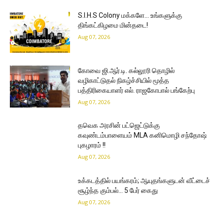
S.I.H.S Colony மக்களே… உங்களுக்கு
திங்கட்கிழமை மின்தடை!
Aug 07, 2026
கோவை ஜி.ஆர்.டி. கல்லூரி தொழில்
வழிகாட்டுதல் நிகழ்ச்சியில் மூத்த
பத்திரிகையாளர் எல். ராஜகோபால் பங்கேற்பு
Aug 07, 2026
தவெக அரசின் பட்ஜெட்டுக்கு
கவுண்டம்பாளையம் MLA கனிமொழி சந்தோஷ்
புகழாரம் !!
Aug 07, 2026
உக்கடத்தில் பயங்கரம்; ஆயுதங்களுடன் வீட்டைச்
சூழ்ந்த கும்பல்… 5 பேர் கைது
Aug 07, 2026