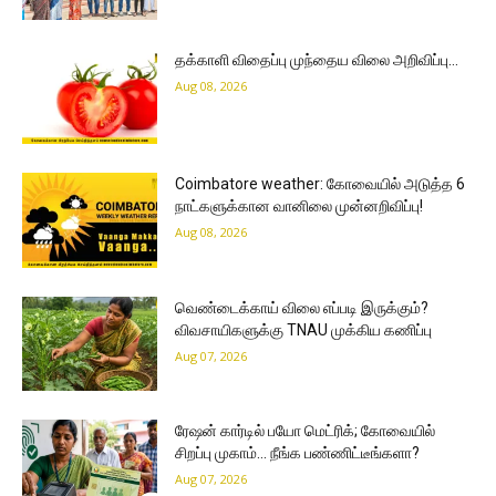
தக்காளி விதைப்பு முந்தைய விலை அறிவிப்பு…
Aug 08, 2026
Coimbatore weather: கோவையில் அடுத்த 6
நாட்களுக்கான வானிலை முன்னறிவிப்பு!
Aug 08, 2026
வெண்டைக்காய் விலை எப்படி இருக்கும்?
விவசாயிகளுக்கு TNAU முக்கிய கணிப்பு
Aug 07, 2026
ரேஷன் கார்டில் பயோ மெட்ரிக்; கோவையில்
சிறப்பு முகாம்… நீங்க பண்ணிட்டீங்களா?
Aug 07, 2026