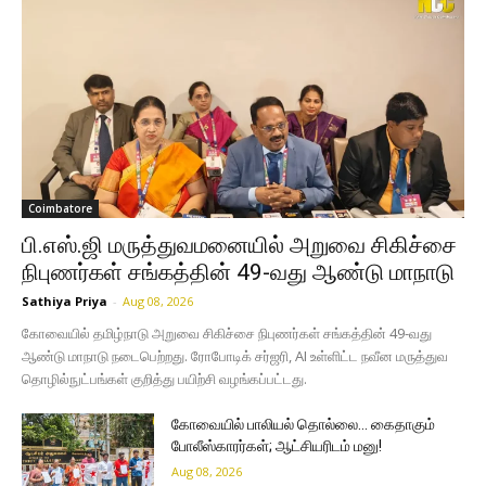
Coimbatore
பி.எஸ்.ஜி மருத்துவமனையில் அறுவை சிகிச்சை
நிபுணர்கள் சங்கத்தின் 49-வது ஆண்டு மாநாடு
Sathiya Priya
-
Aug 08, 2026
கோவையில் தமிழ்நாடு அறுவை சிகிச்சை நிபுணர்கள் சங்கத்தின் 49-வது
ஆண்டு மாநாடு நடைபெற்றது. ரோபோடிக் சர்ஜரி, AI உள்ளிட்ட நவீன மருத்துவ
தொழில்நுட்பங்கள் குறித்து பயிற்சி வழங்கப்பட்டது.
கோவையில் பாலியல் தொல்லை… கைதாகும்
போலீஸ்காரர்கள்; ஆட்சியரிடம் மனு!
Aug 08, 2026