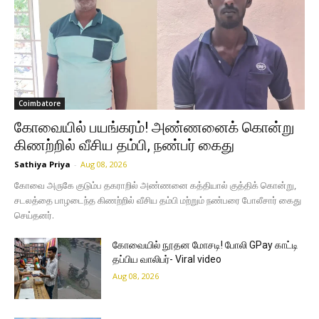
Coimbatore
கோவையில் பயங்கரம்! அண்ணனைக் கொன்று
கிணற்றில் வீசிய தம்பி, நண்பர் கைது
Sathiya Priya
-
Aug 08, 2026
கோவை அருகே குடும்ப தகராறில் அண்ணனை கத்தியால் குத்திக் கொன்று,
சடலத்தை பாழடைந்த கிணற்றில் வீசிய தம்பி மற்றும் நண்பரை போலீசார் கைது
செய்தனர்.
கோவையில் நூதன மோசடி! போலி GPay காட்டி
தப்பிய வாலிபர்- Viral video
Aug 08, 2026