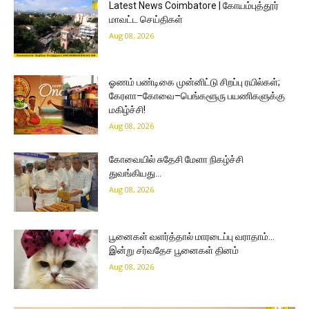
Latest News Coimbatore | கோயம்புத்தூர்
மாவட்ட செய்திகள்
Aug 08, 2026
ஓணம் பண்டிகை முன்னிட்டு சிறப்பு ரயில்கள்;
கேரளா–கோவை–பெங்களூரு பயணிகளுக்கு
மகிழ்ச்சி!
Aug 08, 2026
கோவையில் சுதேசி மேளா நிகழ்ச்சி
துவங்கியது…
Aug 08, 2026
பூனைகள் வளர்த்தால் மாரடைப்பு வராதாம்…
இன்று சர்வதேச பூனைகள் தினம்
Aug 08, 2026