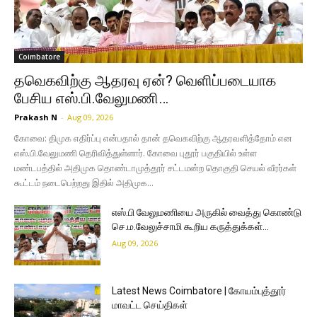
Coimbatore
தவெகவிற்கு ஆதரவு ஏன்? வெளிப்படையாக
பேசிய எஸ்.பி.வேலுமணி…
Prakash N
-
Aug 09, 2026
கோவை: திமுக எதிர்ப்பு என்பதால் தான் தவெகவிற்கு ஆதரவளித்தோம் என
எஸ்.பி.வேலுமணி தெரிவித்துள்ளார். கோவை புதூர் பகுதியில் உள்ள
மண்டபத்தில் அதிமுக தொண்டாமுத்தூர் சட்டமன்ற தொகுதி செயல் வீரர்கள்
கூட்டம் நடைபெற்றது இதில் அதிமுக...
எஸ்.பி வேலுமணியை அருகில் வைத்து கொண்டு
செ.ம.வேலுச்சாமி கூறிய கருத்துக்கள்…
Aug 09, 2026
Latest News Coimbatore | கோயம்புத்தூர்
மாவட்ட செய்திகள்