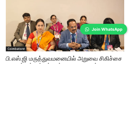
Join WhatsApp
Coimbatore
பி.எஸ்.ஜி மருத்துவமனையில் அறுவை சிகிச்சை
நிபுணர்கள் சங்கத்தின் 49-வது ஆண்டு மாநாடு
Sathiya Priya
-
Aug 08, 2026
கோவையில் தமிழ்நாடு அறுவை சிகிச்சை நிபுணர்கள் சங்கத்தின் 49-வது
ஆண்டு மாநாடு நடைபெற்றது. ரோபோடிக் சர்ஜரி, AI உள்ளிட்ட நவீன மருத்துவ
தொழில்நுட்பங்கள் குறித்து பயிற்சி வழங்கப்பட்டது.
கோவையில் பாலியல் தொல்லை… கைதாகும்
போலீஸ்காரர்கள்; ஆட்சியரிடம் மனு!
Aug 08, 2026