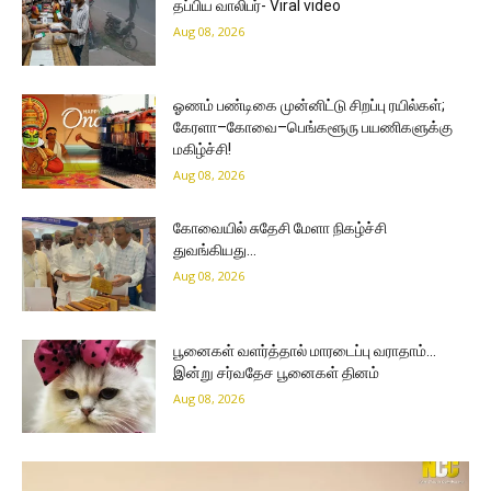
தப்பிய வாலிபர்- Viral video
Aug 08, 2026
ஓணம் பண்டிகை முன்னிட்டு சிறப்பு ரயில்கள்;
கேரளா–கோவை–பெங்களூரு பயணிகளுக்கு
மகிழ்ச்சி!
Aug 08, 2026
கோவையில் சுதேசி மேளா நிகழ்ச்சி
துவங்கியது…
Aug 08, 2026
பூனைகள் வளர்த்தால் மாரடைப்பு வராதாம்…
இன்று சர்வதேச பூனைகள் தினம்
Aug 08, 2026