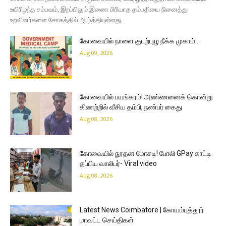
உயிரிழந்த சம்பவம், இறப்பிலும் இணை பிரியாத தம்பதியை நினைத்து
உறவினர்களை சோகத்தில் ஆழ்த்தியுள்ளது.
கோவையில் நாளை குடற்புழு நீக்க முகாம்…
Aug 09, 2026
கோவையில் பயங்கரம்! அண்ணனைக் கொன்று
கிணற்றில் வீசிய தம்பி, நண்பர் கைது
Aug 08, 2026
கோவையில் நூதன மோசடி! போலி GPay காட்டி
தப்பிய வாலிபர்- Viral video
Aug 08, 2026
Latest News Coimbatore | கோயம்புத்தூர்
மாவட்ட செய்திகள்