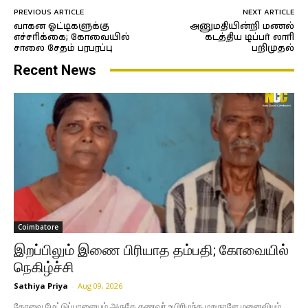
PREVIOUS ARTICLE
NEXT ARTICLE
வாகன ஓட்டிகளுக்கு
அனுமதியின்றி மணல்
எச்சரிக்கை; கோவையில்
கடத்திய டிப்பர் லாரி
சாலை சேதம் பரபரப்பு
பறிமுதல்
Recent News
Coimbatore
இறப்பிலும் இணை பிரியாத தம்பதி; கோவையில்
நெகிழ்ச்சி
Sathiya Priya
-
Aug 09, 2026
கோவை மேட்டுப்பாளையம் அருகே கணவர் உயிரிழந்த மறுநாளே மனைவியும்