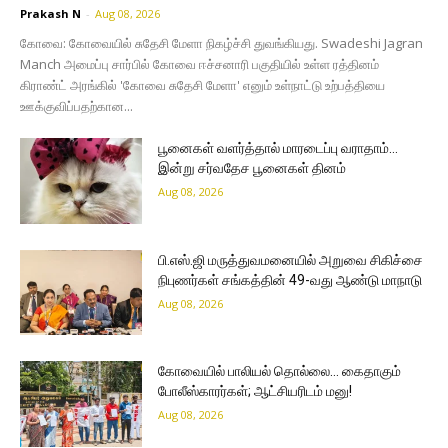
Prakash N
-
Aug 08, 2026
கோவை: கோவையில் சுதேசி மேளா நிகழ்ச்சி துவங்கியது. Swadeshi Jagran
Manch அமைப்பு சார்பில் கோவை ஈச்சனாரி பகுதியில் உள்ள ரத்தினம்
கிராண்ட் அரங்கில் 'கோவை சுதேசி மேளா' எனும் உள்நாட்டு உற்பத்தியை
ஊக்குவிப்பதற்கான...
பூனைகள் வளர்த்தால் மாரடைப்பு வராதாம்…
இன்று சர்வதேச பூனைகள் தினம்
Aug 08, 2026
பி.எஸ்.ஜி மருத்துவமனையில் அறுவை சிகிச்சை
நிபுணர்கள் சங்கத்தின் 49-வது ஆண்டு மாநாடு
Aug 08, 2026
கோவையில் பாலியல் தொல்லை… கைதாகும்
போலீஸ்காரர்கள்; ஆட்சியரிடம் மனு!
Aug 08, 2026