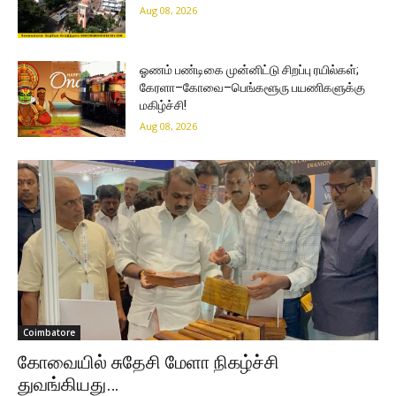
Aug 08, 2026
ஓணம் பண்டிகை முன்னிட்டு சிறப்பு ரயில்கள்;
கேரளா–கோவை–பெங்களூரு பயணிகளுக்கு
மகிழ்ச்சி!
Aug 08, 2026
Coimbatore
கோவையில் சுதேசி மேளா நிகழ்ச்சி
துவங்கியது…