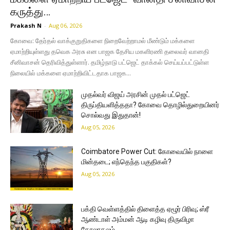
கருத்து…
Prakash N
-
Aug 06, 2026
கோவை: தேர்தல் வாக்குறுதிகளை நிறைவேற்றாமல் மீண்டும் மக்களை
ஏமாற்றியுள்ளது தவெக அரசு என பாஜக தேசிய மகளிரணி தலைவர் வானதி
சீனிவாசன் தெரிவித்துள்ளார். தமிழ்நாடு பட்ஜெட் தாக்கல் செய்யப்பட்டுள்ள
நிலையில் மக்களை ஏமாற்றிவிட்டதாக பாஜக...
முதல்வர் விஜய் அரசின் முதல் பட்ஜெட்
திருப்தியளித்ததா? கோவை தொழில்துறையினர்
சொல்வது இதுதான்!
Aug 05, 2026
Coimbatore Power Cut: கோவையில் நாளை
மின்தடை; எந்தெந்த பகுதிகள்?
Aug 05, 2026
பக்தி வெள்ளத்தில் திளைத்த ஏழூர் பிரிவு; ஸ்ரீ
ஆண்டாள் அம்மன் ஆடி கழிவு திருவிழா
கோலாகலம்