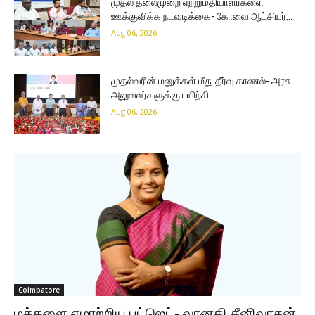
முதல் தலைமுறை ஏற்றுமதியாளர்களை
ஊக்குவிக்க நடவடிக்கை- கோவை ஆட்சியர்…
Aug 06, 2026
முதல்வரின் மனுக்கள் மீது தீர்வு காணல்- அரசு
அலுவலர்களுக்கு பயிற்சி…
Aug 06, 2026
Coimbatore
மக்களை ஏமாற்றிய பட்ஜெட்- வானதி சீனிவாசன்