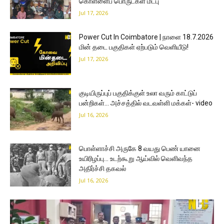
கொள்ளைப் பொருட்கள் மீட்பு
Jul 17, 2026
Power Cut In Coimbatore | நாளை 18.7.2026
மின் தடை பகுதிகள் ஏற்படும் வெளியீடு!
Jul 17, 2026
குடியிருப்புப் பகுதிக்குள் உலா வரும் காட்டுப்
பன்றிகள்… அச்சத்தில் வடவள்ளி மக்கள்- video
Jul 16, 2026
பொள்ளாச்சி அருகே 8 வயது பெண் யானை
உயிரிழப்பு… உடற்கூறு ஆய்வில் வெளிவந்த
அதிர்ச்சி தகவல்
Jul 16, 2026