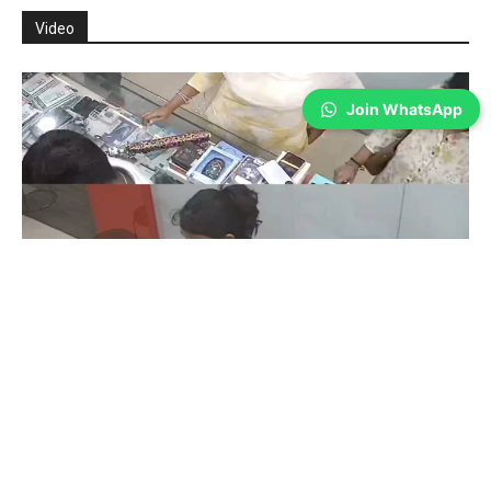
Video
Join WhatsApp
Coimbatore
கோவையில் செய்த தவறை உணர்ந்த
இளம்பெண்- வீடியோ காட்சிகள்…
Prakash N
-
Aug 06, 2026
கோவை: கோவையில் வாடிக்கையாளர் போல் வந்து ஐபோனை திருடி சென்ற
பெண் மீண்டும் செல்போனை திருப்பி ஒப்படைத்தார். கோவை மாநகர்,
காந்திபுரம் நகரப் பேருந்து நிலையம் முன்பு உள்ள செல்போன் கடை ஒன்றில்
கடந்த...