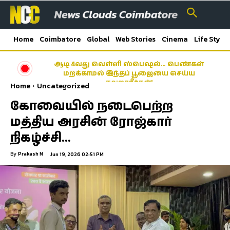
Home
Coimbatore
Global
Web Stories
Cinema
Life Style
ஆடி 4வது வெள்ளி ஸ்பெஷல்… பெண்கள்
மறக்காமல் இந்தப் பூஜையை செய்ய
தவறாதீர்கள்!
Home
Uncategorized
கோவையில் நடைபெற்ற
மத்திய அரசின் ரோஜ்கார்
நிகழ்ச்சி…
By
Prakash N
Jun 19, 2026 02:51 PM