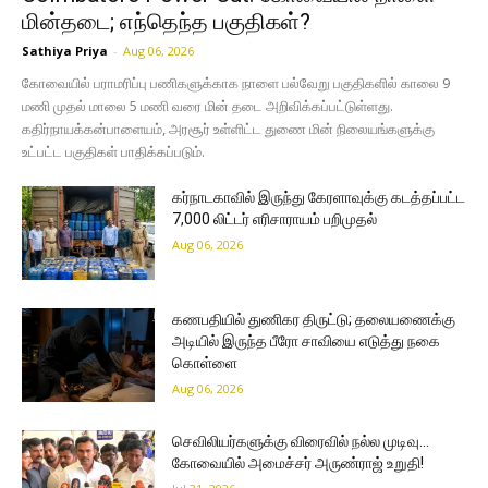
மின்தடை; எந்தெந்த பகுதிகள்?
Sathiya Priya
-
Aug 06, 2026
கோவையில் பராமரிப்பு பணிகளுக்காக நாளை பல்வேறு பகுதிகளில் காலை 9
மணி முதல் மாலை 5 மணி வரை மின் தடை அறிவிக்கப்பட்டுள்ளது.
கதிர்நாயக்கன்பாளையம், அரசூர் உள்ளிட்ட துணை மின் நிலையங்களுக்கு
உட்பட்ட பகுதிகள் பாதிக்கப்படும்.
கர்நாடகாவில் இருந்து கேரளாவுக்கு கடத்தப்பட்ட
7,000 லிட்டர் எரிசாராயம் பறிமுதல்
Aug 06, 2026
கணபதியில் துணிகர திருட்டு; தலையணைக்கு
அடியில் இருந்த பீரோ சாவியை எடுத்து நகை
கொள்ளை
Aug 06, 2026
செவிலியர்களுக்கு விரைவில் நல்ல முடிவு…
கோவையில் அமைச்சர் அருண்ராஜ் உறுதி!