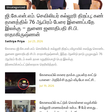
Uncategorized
ஜி.கே.என்.எம். செவிலியர் கல்லூரி திறப்பு; கண்
தானத்தில் 76 ஆயிரம் பேரை இணைப்பதே
இலக்கு – துணை ஜனாதிபதி சி.பி.
ராதாகிருஷ்ணன்
Sathiya Priya
-
Jul 23, 2026
கோவை ஜி.கே.என்.எம். செவிலியர் கல்லூரி திறப்பு விழாவில் கலந்து கொண்ட
துணை ஜனாதிபதி சி.பி. ராதாகிருஷ்ணன், இந்த ஆண்டு நாடு முழுவதும் 76
ஆயிரம் பேரிடம் கண் தான உறுதிமொழி பெற இலக்கு
நிர்ணயிக்கப்பட்டுள்ளதாக தெரிவித்தார்.
கோவையில் காரை தாக்க முயன்ற காட்டு
யானை- அதிர்ச்சி தரும் வீடியோ காட்சி…
Jul 19, 2026
கோவையில் கூட்டுக் கொள்ளை வழக்கில்
கல்லூரி மாணவர்கள் உள்பட 8 பேர் கைது…