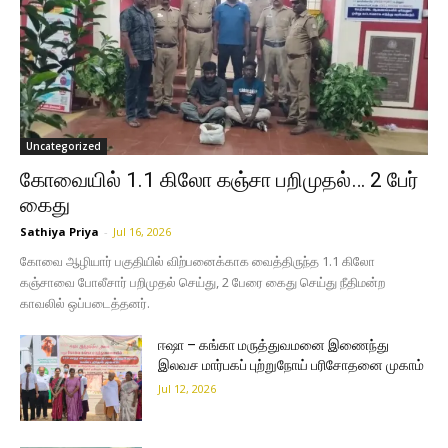
Uncategorized
கோவையில் 1.1 கிலோ கஞ்சா பறிமுதல்… 2 பேர்
கைது
Sathiya Priya
-
Jul 16, 2026
கோவை ஆழியார் பகுதியில் விற்பனைக்காக வைத்திருந்த 1.1 கிலோ
கஞ்சாவை போலீசார் பறிமுதல் செய்து, 2 பேரை கைது செய்து நீதிமன்ற
காவலில் ஒப்படைத்தனர்.
ஈஷா – கங்கா மருத்துவமனை இணைந்து
இலவச மார்பகப் புற்றுநோய் பரிசோதனை முகாம்
Jul 12, 2026