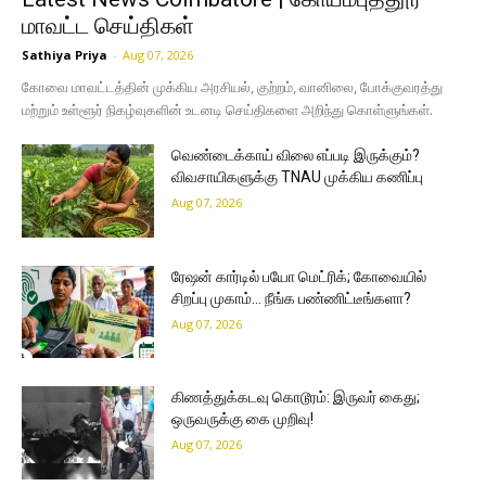
மாவட்ட செய்திகள்
Sathiya Priya
-
Aug 07, 2026
கோவை மாவட்டத்தின் முக்கிய அரசியல், குற்றம், வானிலை, போக்குவரத்து
மற்றும் உள்ளூர் நிகழ்வுகளின் உடனடி செய்திகளை அறிந்து கொள்ளுங்கள்.
வெண்டைக்காய் விலை எப்படி இருக்கும்?
விவசாயிகளுக்கு TNAU முக்கிய கணிப்பு
Aug 07, 2026
ரேஷன் கார்டில் பயோ மெட்ரிக்; கோவையில்
சிறப்பு முகாம்… நீங்க பண்ணிட்டீங்களா?
Aug 07, 2026
கிணத்துக்கடவு கொடூரம்: இருவர் கைது;
ஒருவருக்கு கை முறிவு!
Aug 07, 2026