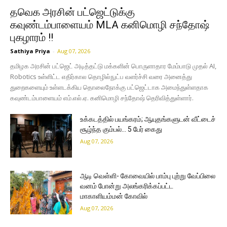
தவெக அரசின் பட்ஜெட்டுக்கு
கவுண்டம்பாளையம் MLA கனிமொழி சந்தோஷ்
புகழாரம் !!
Sathiya Priya
-
Aug 07, 2026
தமிழக அரசின் பட்ஜெட் அடித்தட்டு மக்களின் பொருளாதார மேம்பாடு முதல் AI,
Robotics உள்ளிட்ட எதிர்கால தொழில்நுட்ப வளர்ச்சி வரை அனைத்து
துறைகளையும் உள்ளடக்கிய தொலைநோக்கு பட்ஜெட்டாக அமைந்துள்ளதாக
கவுண்டம்பாளையம் எம்.எல்.ஏ. கனிமொழி சந்தோஷ் தெரிவித்துள்ளார்.
உக்கடத்தில் பயங்கரம்; ஆயுதங்களுடன் வீட்டைச்
சூழ்ந்த கும்பல்… 5 பேர் கைது
Aug 07, 2026
ஆடி வெள்ளி- கோவையில் பாம்பு புற்று வேப்பிலை
வனம் போன்று அலங்கரிக்கப்பட்ட
மாகாளியம்மன் கோவில்
Aug 07, 2026