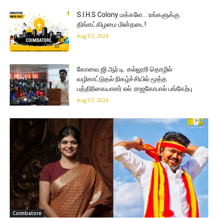
S.I.H.S Colony மக்களே… உங்களுக்கு
திங்கட்கிழமை மின்தடை!
Aug 07, 2026
கோவை ஜி.ஆர்.டி. கல்லூரி தொழில்
வழிகாட்டுதல் நிகழ்ச்சியில் மூத்த
பத்திரிகையாளர் எல். ராஜகோபால் பங்கேற்பு
Aug 07, 2026
Coimbatore