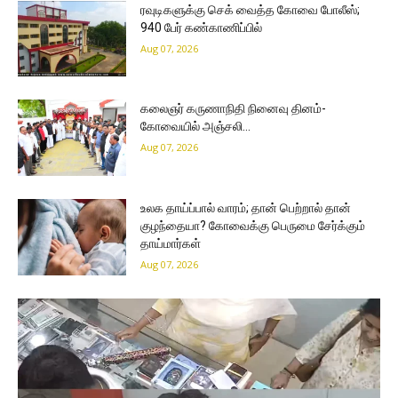
ரவுடிகளுக்கு செக் வைத்த கோவை போலீஸ்;
940 பேர் கண்காணிப்பில்
Aug 07, 2026
கலைஞர் கருணாநிதி நினைவு தினம்-
கோவையில் அஞ்சலி…
Aug 07, 2026
உலக தாய்ப்பால் வாரம்; தான் பெற்றால் தான்
குழந்தையா? கோவைக்கு பெருமை சேர்க்கும்
தாய்மார்கள்
Aug 07, 2026