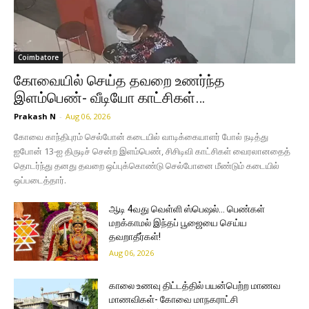
Coimbatore
கோவையில் செய்த தவறை உணர்ந்த
இளம்பெண்- வீடியோ காட்சிகள்…
Prakash N
-
Aug 06, 2026
கோவை காந்திபுரம் செல்போன் கடையில் வாடிக்கையாளர் போல் நடித்து
ஐபோன் 13-ஐ திருடிச் சென்ற இளம்பெண், சிசிடிவி காட்சிகள் வைரலானதைத்
தொடர்ந்து தனது தவறை ஒப்புக்கொண்டு செல்போனை மீண்டும் கடையில்
ஒப்படைத்தார்.
ஆடி 4வது வெள்ளி ஸ்பெஷல்… பெண்கள்
மறக்காமல் இந்தப் பூஜையை செய்ய
தவறாதீர்கள்!
Aug 06, 2026
காலை உணவு திட்டத்தில் பயன்பெற்ற மாணவ
மாணவிகள்- கோவை மாநகராட்சி