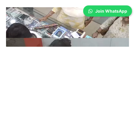
Join WhatsApp
Coimbatore
கோவையில் செய்த தவறை உணர்ந்த
இளம்பெண்- வீடியோ காட்சிகள்…
Prakash N
-
Aug 06, 2026
கோவை காந்திபுரம் செல்போன் கடையில் வாடிக்கையாளர் போல் நடித்து
ஐபோன் 13-ஐ திருடிச் சென்ற இளம்பெண், சிசிடிவி காட்சிகள் வைரலானதைத்
தொடர்ந்து தனது தவறை ஒப்புக்கொண்டு செல்போனை மீண்டும் கடையில்
ஒப்படைத்தார்.
ஒரு கையில் லேப்டாப் மற்றொரு கையில் பைக்-