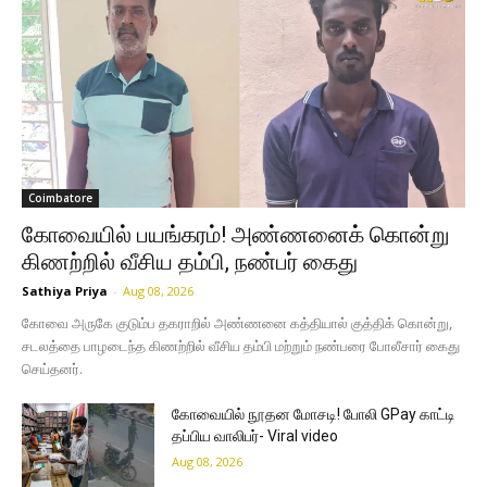
Coimbatore
கோவையில் பயங்கரம்! அண்ணனைக் கொன்று
கிணற்றில் வீசிய தம்பி, நண்பர் கைது
Sathiya Priya
-
Aug 08, 2026
கோவை அருகே குடும்ப தகராறில் அண்ணனை கத்தியால் குத்திக் கொன்று,
சடலத்தை பாழடைந்த கிணற்றில் வீசிய தம்பி மற்றும் நண்பரை போலீசார் கைது
செய்தனர்.
கோவையில் நூதன மோசடி! போலி GPay காட்டி
தப்பிய வாலிபர்- Viral video
Aug 08, 2026