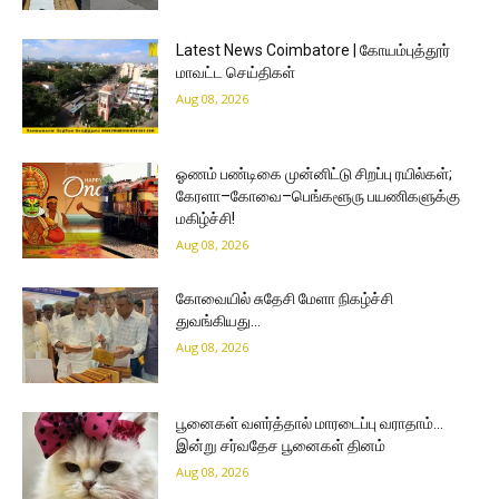
Latest News Coimbatore | கோயம்புத்தூர்
மாவட்ட செய்திகள்
Aug 08, 2026
ஓணம் பண்டிகை முன்னிட்டு சிறப்பு ரயில்கள்;
கேரளா–கோவை–பெங்களூரு பயணிகளுக்கு
மகிழ்ச்சி!
Aug 08, 2026
கோவையில் சுதேசி மேளா நிகழ்ச்சி
துவங்கியது…
Aug 08, 2026
பூனைகள் வளர்த்தால் மாரடைப்பு வராதாம்…
இன்று சர்வதேச பூனைகள் தினம்
Aug 08, 2026