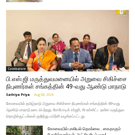
Coimbatore
பி.எஸ்.ஜி மருத்துவமனையில் அறுவை சிகிச்சை
நிபுணர்கள் சங்கத்தின் 49-வது ஆண்டு மாநாடு
Sathiya Priya
-
Aug 08, 2026
கோவையில் தமிழ்நாடு அறுவை சிகிச்சை நிபுணர்கள் சங்கத்தின் 49-வது
ஆண்டு மாநாடு நடைபெற்றது. ரோபோடிக் சர்ஜரி, AI உள்ளிட்ட நவீன மருத்துவ
தொழில்நுட்பங்கள் குறித்து பயிற்சி வழங்கப்பட்டது.
கோவையில் பாலியல் தொல்லை… கைதாகும்
போலீஸ்காரர்கள்; ஆட்சியரிடம் மனு!