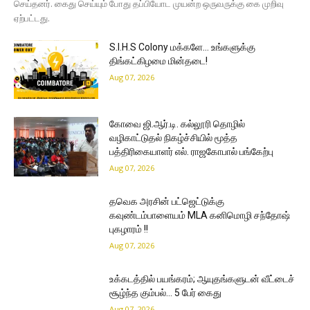
செய்தனர். கைது செய்யும் போது தப்பியோட முயன்ற ஒருவருக்கு கை முறிவு
ஏற்பட்டது.
S.I.H.S Colony மக்களே… உங்களுக்கு
திங்கட்கிழமை மின்தடை!
Aug 07, 2026
கோவை ஜி.ஆர்.டி. கல்லூரி தொழில்
வழிகாட்டுதல் நிகழ்ச்சியில் மூத்த
பத்திரிகையாளர் எல். ராஜகோபால் பங்கேற்பு
Aug 07, 2026
தவெக அரசின் பட்ஜெட்டுக்கு
கவுண்டம்பாளையம் MLA கனிமொழி சந்தோஷ்
புகழாரம் !!
Aug 07, 2026
உக்கடத்தில் பயங்கரம்; ஆயுதங்களுடன் வீட்டைச்
சூழ்ந்த கும்பல்… 5 பேர் கைது
Aug 07, 2026