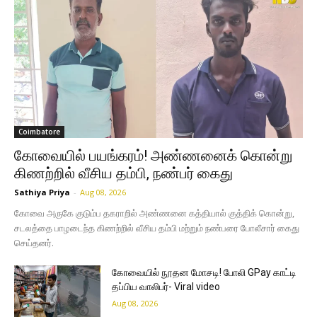
Coimbatore
கோவையில் பயங்கரம்! அண்ணனைக் கொன்று
கிணற்றில் வீசிய தம்பி, நண்பர் கைது
Sathiya Priya
-
Aug 08, 2026
கோவை அருகே குடும்ப தகராறில் அண்ணனை கத்தியால் குத்திக் கொன்று,
சடலத்தை பாழடைந்த கிணற்றில் வீசிய தம்பி மற்றும் நண்பரை போலீசார் கைது
செய்தனர்.
கோவையில் நூதன மோசடி! போலி GPay காட்டி
தப்பிய வாலிபர்- Viral video
Aug 08, 2026