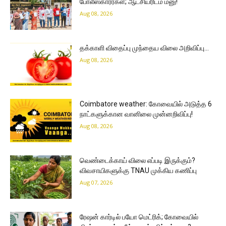
போலீஸ்காரர்கள்; ஆட்சியரிடம் மனு!
Aug 08, 2026
தக்காளி விதைப்பு முந்தைய விலை அறிவிப்பு…
Aug 08, 2026
Coimbatore weather: கோவையில் அடுத்த 6
நாட்களுக்கான வானிலை முன்னறிவிப்பு!
Aug 08, 2026
வெண்டைக்காய் விலை எப்படி இருக்கும்?
விவசாயிகளுக்கு TNAU முக்கிய கணிப்பு
Aug 07, 2026
ரேஷன் கார்டில் பயோ மெட்ரிக்; கோவையில்