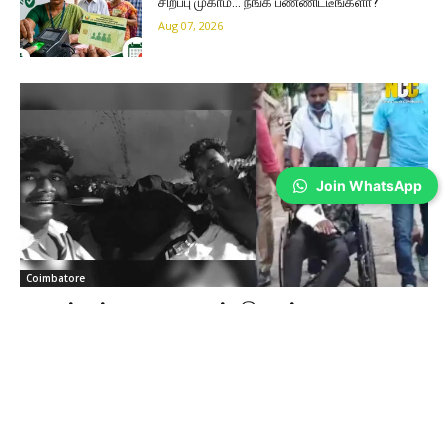
சிறப்பு முகாம்… நீங்க பண்ணிட்டீங்களா?
Aug 07, 2026
Join WhatsApp
Coimbatore
கிணத்துக்கடவு கொடூரம்: இருவர் கைது;
ஒருவருக்கு கை முறிவு!
Sathiya Priya
-
Aug 07, 2026
கோவை மாவட்டம் கிணத்துக்கடவு அருகே நண்பரை சுத்தியல் மற்றும்
அரிவாளால் கொலை செய்து, அதனை வீடியோவாக பதிவு செய்து சமூக
வலைதளத்தில் வெளியிட்ட வழக்கில், சிறுவன் உட்பட இருவரை போலீசார் கைது