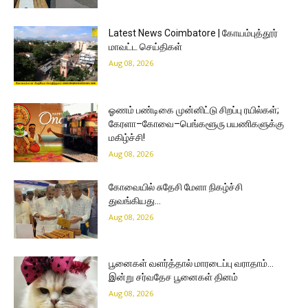
Latest News Coimbatore | கோயம்புத்தூர்
மாவட்ட செய்திகள்
Aug 08, 2026
ஓணம் பண்டிகை முன்னிட்டு சிறப்பு ரயில்கள்;
கேரளா–கோவை–பெங்களூரு பயணிகளுக்கு
மகிழ்ச்சி!
Aug 08, 2026
கோவையில் சுதேசி மேளா நிகழ்ச்சி
துவங்கியது…
Aug 08, 2026
பூனைகள் வளர்த்தால் மாரடைப்பு வராதாம்…
இன்று சர்வதேச பூனைகள் தினம்
Aug 08, 2026