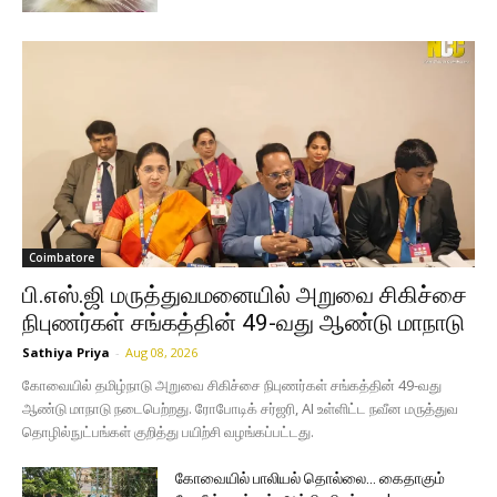
Coimbatore
பி.எஸ்.ஜி மருத்துவமனையில் அறுவை சிகிச்சை
நிபுணர்கள் சங்கத்தின் 49-வது ஆண்டு மாநாடு
Sathiya Priya
-
Aug 08, 2026
கோவையில் தமிழ்நாடு அறுவை சிகிச்சை நிபுணர்கள் சங்கத்தின் 49-வது
ஆண்டு மாநாடு நடைபெற்றது. ரோபோடிக் சர்ஜரி, AI உள்ளிட்ட நவீன மருத்துவ
தொழில்நுட்பங்கள் குறித்து பயிற்சி வழங்கப்பட்டது.
கோவையில் பாலியல் தொல்லை… கைதாகும்