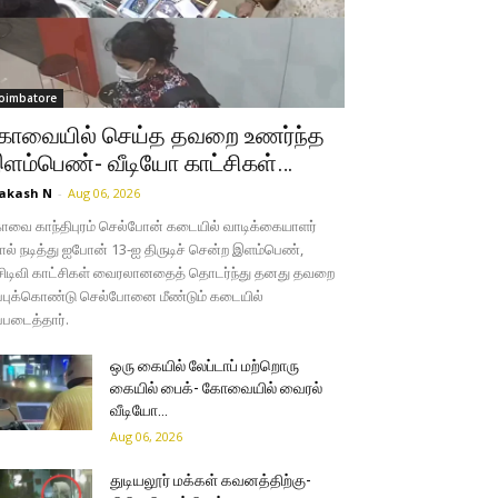
oimbatore
ோவையில் செய்த தவறை உணர்ந்த
ளம்பெண்- வீடியோ காட்சிகள்…
akash N
-
Aug 06, 2026
வை காந்திபுரம் செல்போன் கடையில் வாடிக்கையாளர்
ல் நடித்து ஐபோன் 13-ஐ திருடிச் சென்ற இளம்பெண்,
சிடிவி காட்சிகள் வைரலானதைத் தொடர்ந்து தனது தவறை
்புக்கொண்டு செல்போனை மீண்டும் கடையில்
்படைத்தார்.
ஒரு கையில் லேப்டாப் மற்றொரு
கையில் பைக்- கோவையில் வைரல்
வீடியோ…
Aug 06, 2026
துடியலூர் மக்கள் கவனத்திற்கு-