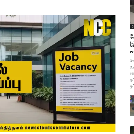
C
க
இ
Pr
கோ
போ
சி
ஒப
ஒப