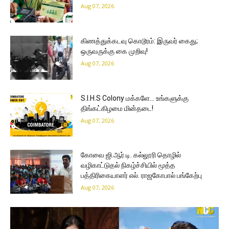
Aug 07, 2026
கிணத்துக்கடவு கொடூரம்: இருவர் கைது;
ஒருவருக்கு கை முறிவு!
Aug 07, 2026
S.I.H.S Colony மக்களே… உங்களுக்கு
திங்கட்கிழமை மின்தடை!
Aug 07, 2026
கோவை ஜி.ஆர்.டி. கல்லூரி தொழில்
வழிகாட்டுதல் நிகழ்ச்சியில் மூத்த
பத்திரிகையாளர் எல். ராஜகோபால் பங்கேற்பு
Aug 07, 2026