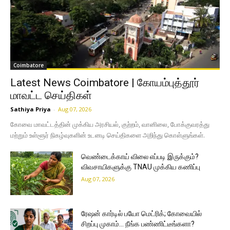
Coimbatore
Latest News Coimbatore | கோயம்புத்தூர்
மாவட்ட செய்திகள்
Sathiya Priya
-
Aug 07, 2026
கோவை மாவட்டத்தின் முக்கிய அரசியல், குற்றம், வானிலை, போக்குவரத்து
மற்றும் உள்ளூர் நிகழ்வுகளின் உடனடி செய்திகளை அறிந்து கொள்ளுங்கள்.
வெண்டைக்காய் விலை எப்படி இருக்கும்?
விவசாயிகளுக்கு TNAU முக்கிய கணிப்பு
Aug 07, 2026
ரேஷன் கார்டில் பயோ மெட்ரிக்; கோவையில்
சிறப்பு முகாம்… நீங்க பண்ணிட்டீங்களா?