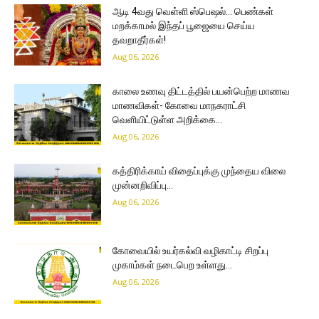
ஆடி 4வது வெள்ளி ஸ்பெஷல்… பெண்கள்
மறக்காமல் இந்தப் பூஜையை செய்ய
தவறாதீர்கள்!
Aug 06, 2026
காலை உணவு திட்டத்தில் பயன்பெற்ற மாணவ
மாணவிகள்- கோவை மாநகராட்சி
வெளியிட்டுள்ள அறிக்கை…
Aug 06, 2026
கத்திரிக்காய் விதைப்புக்கு முந்தைய விலை
முன்னறிவிப்பு…
Aug 06, 2026
கோவையில் உயர்கல்வி வழிகாட்டி சிறப்பு
முகாம்கள் நடைபெற உள்ளது…
Aug 06, 2026