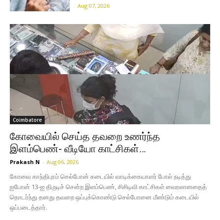
Aug 07, 2026
Coimbatore
கோவையில் செய்த தவறை உணர்ந்த
இளம்பெண்- வீடியோ காட்சிகள்…
Prakash N
-
Aug 06, 2026
கோவை காந்திபுரம் செல்போன் கடையில் வாடிக்கையாளர் போல் நடித்து
ஐபோன் 13-ஐ திருடிச் சென்ற இளம்பெண், சிசிடிவி காட்சிகள் வைரலானதைத்
தொடர்ந்து தனது தவறை ஒப்புக்கொண்டு செல்போனை மீண்டும் கடையில்
ஒப்படைத்தார்.