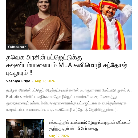
Coimbatore
தவெக அரசின் பட்ஜெட்டுக்கு
கவுண்டம்பாளையம் MLA கனிமொழி சந்தோஷ்
புகழாரம் !!
Sathiya Priya
-
Aug 07, 2026
தமிழக அரசின் பட்ஜெட் அடித்தட்டு மக்களின் பொருளாதார மேம்பாடு முதல் AI,
Robotics உள்ளிட்ட எதிர்கால தொழில்நுட்ப வளர்ச்சி வரை அனைத்து
துறைகளையும் உள்ளடக்கிய தொலைநோக்கு பட்ஜெட்டாக அமைந்துள்ளதாக
கவுண்டம்பாளையம் எம்.எல்.ஏ. கனிமொழி சந்தோஷ் தெரிவித்துள்ளார்.
உக்கடத்தில் பயங்கரம்; ஆயுதங்களுடன் வீட்டைச்
சூழ்ந்த கும்பல்… 5 பேர் கைது
Aug 07, 2026