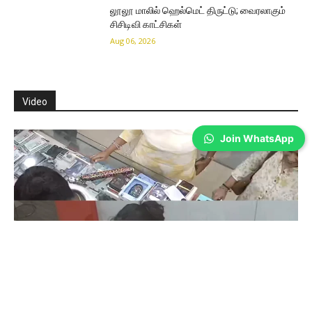
லூலூ மாலில் ஹெல்மெட் திருட்டு; வைரலாகும்
சிசிடிவி காட்சிகள்
Aug 06, 2026
Video
Join WhatsApp
Coimbatore
கோவையில் செய்த தவறை உணர்ந்த
இளம்பெண்- வீடியோ காட்சிகள்…