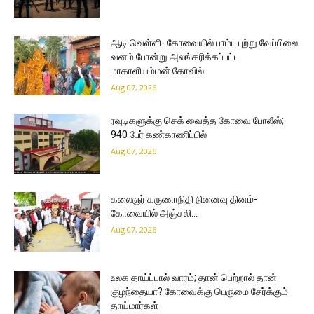
ஆடி வெள்ளி- கோவையில் பாம்பு புற்று வேப்பிலை
வனம் போன்று அலங்கரிக்கப்பட்ட
மாகாளியம்மன் கோவில்
Aug 07, 2026
ரவுடிகளுக்கு செக் வைத்த கோவை போலீஸ்;
940 பேர் கண்காணிப்பில்
Aug 07, 2026
கலைஞர் கருணாநிதி நினைவு தினம்-
கோவையில் அஞ்சலி…
Aug 07, 2026
உலக தாய்ப்பால் வாரம்; தான் பெற்றால் தான்
குழந்தையா? கோவைக்கு பெருமை சேர்க்கும்
தாய்மார்கள்