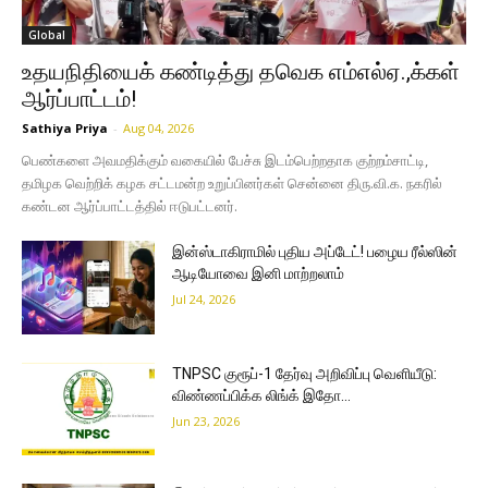
Global
உதயநிதியைக் கண்டித்து தவெக எம்எல்ஏ.,க்கள்
ஆர்ப்பாட்டம்!
Sathiya Priya
-
Aug 04, 2026
பெண்களை அவமதிக்கும் வகையில் பேச்சு இடம்பெற்றதாக குற்றம்சாட்டி,
தமிழக வெற்றிக் கழக சட்டமன்ற உறுப்பினர்கள் சென்னை திரு.வி.க. நகரில்
கண்டன ஆர்ப்பாட்டத்தில் ஈடுபட்டனர்.
இன்ஸ்டாகிராமில் புதிய அப்டேட்! பழைய ரீல்ஸின்
ஆடியோவை இனி மாற்றலாம்
Jul 24, 2026
TNPSC குரூப்-1 தேர்வு அறிவிப்பு வெளியீடு:
விண்ணப்பிக்க லிங்க் இதோ…
Jun 23, 2026