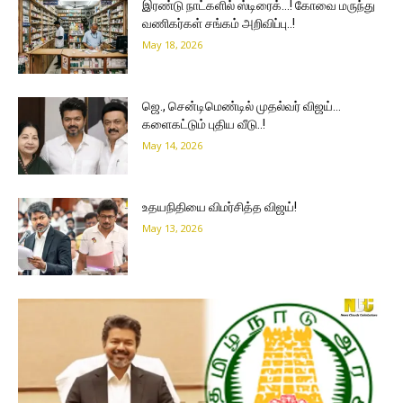
இரண்டு நாட்களில் ஸ்டிரைக்…! கோவை மருந்து
வணிகர்கள் சங்கம் அறிவிப்பு..!
May 18, 2026
ஜெ., சென்டிமெண்டில் முதல்வர் விஜய்…
களைகட்டும் புதிய வீடு..!
May 14, 2026
உதயநிதியை விமர்சித்த விஜய்!
May 13, 2026