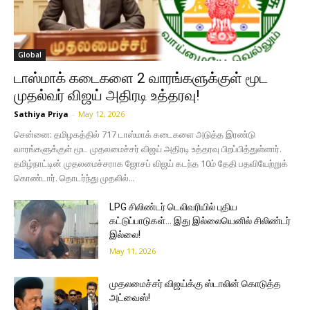
Global
டாஸ்மாக் கடைகளை 2 வாரங்களுக்குள் மூட
முதல்வர் விஜய் அதிரடி உத்தரவு!
Sathiya Priya
-
May 12, 2026
சென்னை: தமிழகத்தில் 717 டாஸ்மாக் கடைகளை அடுத்த இரண்டு
வாரங்களுக்குள் மூட முதலமைச்சர் விஜய் அதிரடி உத்தரவு பிறப்பித்துள்ளார்.
தமிழ்நாட்டின் முதலமைச்சராக ஜோசப் விஜய் கடந்த 10ம் தேதி பதவியேற்றுக்
கொண்டார். தொடர்ந்து முதலில்...
LPG சிலிண்டர் டெலிவரியில் புதிய
கட்டுப்பாடுகள்… இது இல்லையெனில் சிலிண்டர்
இல்லை!
May 11, 2026
முதலமைச்சர் விஜய்க்கு ஸ்டாலின் கொடுத்த
அட்வைஸ்!