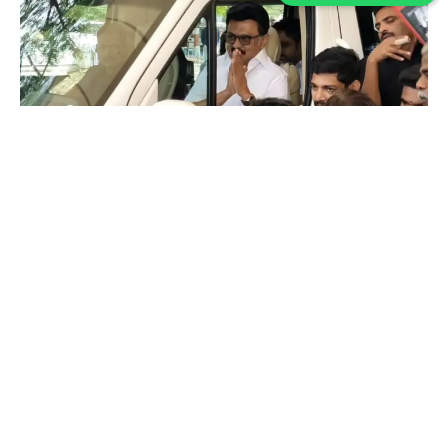
Global
தமிழக மக்களுக்காக ஸ்டாலின் உருக்கமான
அறிக்கை!
Sathiya Priya
-
May 05, 2026
தோல்வியை ஏற்று மக்களுக்கு நன்றி தெரிவித்த ஸ்டாலின்; திமுக இனி
வலுவான எதிர்க்கட்சியாக செயல்படும் என்று உறுதி அளித்தார்
இன்று உங்கள் போன் அலறப்போகிறது…
பயப்படாதீங்க!
May 02, 2026
CM சார் நீங்க தான் கெத்து.. TVK வெத்து…