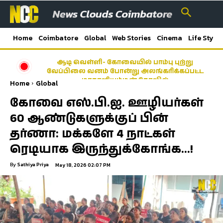
Home
Coimbatore
Global
Web Stories
Cinema
Life Style
ஆடி வெள்ளி- கோவையில் பாம்பு புற்று
வேப்பிலை வனம் போன்று அலங்கரிக்கப்பட்ட
மாகாளியம்மன் கோவில்
Home
Global
கோவை எஸ்.பி.ஐ. ஊழியர்கள்
60 ஆண்டுகளுக்குப் பின்
தர்ணா: மக்களே 4 நாட்கள்
ரெடியாக இருந்துக்கோங்க…!
By
Sathiya Priya
May 18, 2026 02:07 PM