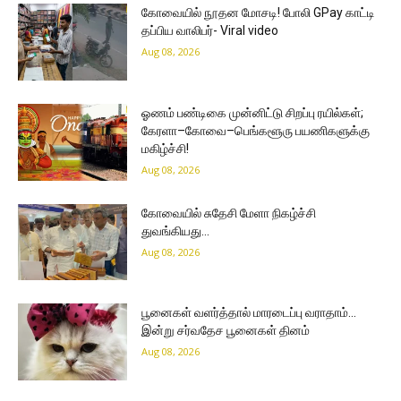
கோவையில் நூதன மோசடி! போலி GPay காட்டி
தப்பிய வாலிபர்- Viral video
Aug 08, 2026
ஓணம் பண்டிகை முன்னிட்டு சிறப்பு ரயில்கள்;
கேரளா–கோவை–பெங்களூரு பயணிகளுக்கு
மகிழ்ச்சி!
Aug 08, 2026
கோவையில் சுதேசி மேளா நிகழ்ச்சி
துவங்கியது…
Aug 08, 2026
பூனைகள் வளர்த்தால் மாரடைப்பு வராதாம்…
இன்று சர்வதேச பூனைகள் தினம்
Aug 08, 2026