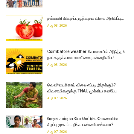
தக்காளி விதைப்பு முந்தைய விலை அறிவிப்பு…
Aug 08, 2026
Coimbatore weather: கோவையில் அடுத்த 6
நாட்களுக்கான வானிலை முன்னறிவிப்பு!
Aug 08, 2026
வெண்டைக்காய் விலை எப்படி இருக்கும்?
விவசாயிகளுக்கு TNAU முக்கிய கணிப்பு
Aug 07, 2026
ரேஷன் கார்டில் பயோ மெட்ரிக்; கோவையில்
சிறப்பு முகாம்… நீங்க பண்ணிட்டீங்களா?
Aug 07, 2026