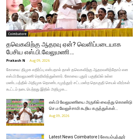
Coimbatore
தவெகவிற்கு ஆதரவு ஏன்? வெளிப்படையாக
பேசிய எஸ்.பி.வேலுமணி…
Prakash N
-
Aug 09, 2026
கோவை: திமுக எதிர்ப்பு என்பதால் தான் தவெகவிற்கு ஆதரவளித்தோம் என
எஸ்.பி.வேலுமணி தெரிவித்துள்ளார். கோவை புதூர் பகுதியில் உள்ள
மண்டபத்தில் அதிமுக தொண்டாமுத்தூர் சட்டமன்ற தொகுதி செயல் வீரர்கள்
கூட்டம் நடைபெற்றது இதில் அதிமுக...
எஸ்.பி வேலுமணியை அருகில் வைத்து கொண்டு
செ.ம.வேலுச்சாமி கூறிய கருத்துக்கள்…
Aug 09, 2026
Latest News Coimbatore | கோயம்புத்தூர்