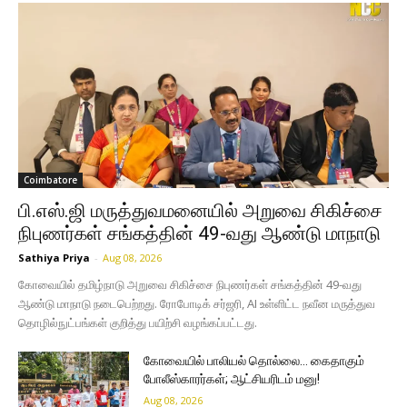
Coimbatore
பி.எஸ்.ஜி மருத்துவமனையில் அறுவை சிகிச்சை
நிபுணர்கள் சங்கத்தின் 49-வது ஆண்டு மாநாடு
Sathiya Priya
-
Aug 08, 2026
கோவையில் தமிழ்நாடு அறுவை சிகிச்சை நிபுணர்கள் சங்கத்தின் 49-வது
ஆண்டு மாநாடு நடைபெற்றது. ரோபோடிக் சர்ஜரி, AI உள்ளிட்ட நவீன மருத்துவ
தொழில்நுட்பங்கள் குறித்து பயிற்சி வழங்கப்பட்டது.
கோவையில் பாலியல் தொல்லை… கைதாகும்
போலீஸ்காரர்கள்; ஆட்சியரிடம் மனு!
Aug 08, 2026