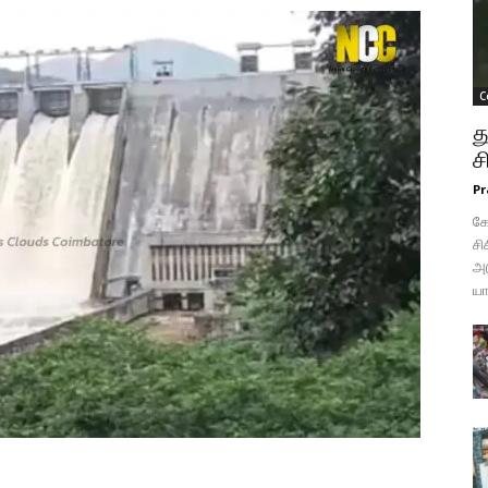
C
த
ச
Pr
கோ
சி
அட
யா