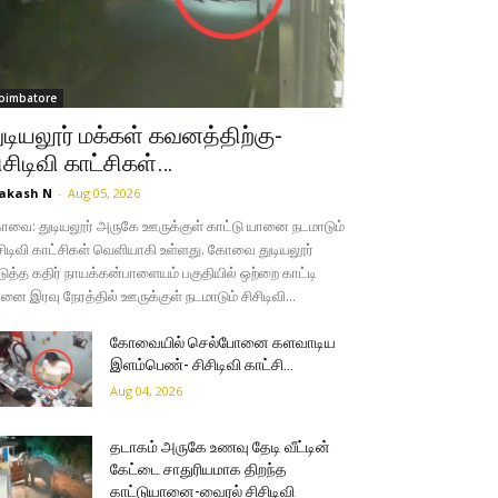
oimbatore
ுடியலூர் மக்கள் கவனத்திற்கு-
ிசிடிவி காட்சிகள்…
akash N
-
Aug 05, 2026
வை: துடியலூர் அருகே ஊருக்குள் காட்டு யானை நடமாடும்
சிடிவி காட்சிகள் வெளியாகி உள்ளது. கோவை துடியலூர்
ுத்த கதிர் நாயக்கன்பாளையம் பகுதியில் ஒற்றை காட்டி
னை இரவு நேரத்தில் ஊருக்குள் நடமாடும் சிசிடிவி...
கோவையில் செல்போனை களவாடிய
இளம்பெண்- சிசிடிவி காட்சி…
Aug 04, 2026
தடாகம் அருகே உணவு தேடி வீட்டின்
கேட்டை சாதுரியமாக திறந்த
காட்டுயானை-வைரல் சிசிடிவி