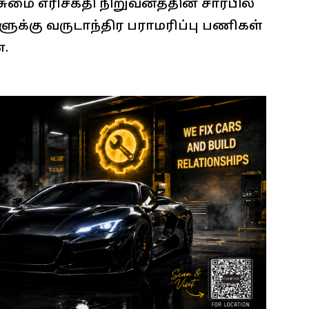
மை எரிசக்தி நிறுவனத்தின் சார்பில்
க்கு வருடாந்திர பராமரிப்பு பணிகள்
ன.