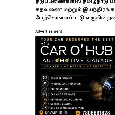
தடுப்பணைகளில் தமிழ்நாடு பசு
கதவணை மற்றும் இயந்திரங்களு
மேற்கொள்ளப்பட்டு வருகின்ற
Advertisement