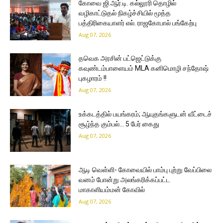
கோவை ஜி.ஆர்.டி. கல்லூரி தொழில்
வழிகாட்டுதல் நிகழ்ச்சியில் மூத்த
பத்திரிகையாளர் எல். ராஜகோபால் பங்கேற்பு
Aug 07, 2026
தவெக அரசின் பட்ஜெட்டுக்கு
கவுண்டம்பாளையம் MLA கனிமொழி சந்தோஷ்
புகழாரம் !!
Aug 07, 2026
உக்கடத்தில் பயங்கரம்; ஆயுதங்களுடன் வீட்டைச்
சூழ்ந்த கும்பல்… 5 பேர் கைது
Aug 07, 2026
ஆடி வெள்ளி- கோவையில் பாம்பு புற்று வேப்பிலை
வனம் போன்று அலங்கரிக்கப்பட்ட
மாகாளியம்மன் கோவில்
Aug 07, 2026