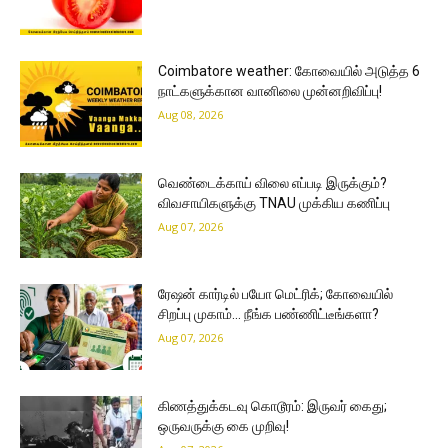
Coimbatore weather: கோவையில் அடுத்த 6
நாட்களுக்கான வானிலை முன்னறிவிப்பு!
Aug 08, 2026
வெண்டைக்காய் விலை எப்படி இருக்கும்?
விவசாயிகளுக்கு TNAU முக்கிய கணிப்பு
Aug 07, 2026
ரேஷன் கார்டில் பயோ மெட்ரிக்; கோவையில்
சிறப்பு முகாம்… நீங்க பண்ணிட்டீங்களா?
Aug 07, 2026
கிணத்துக்கடவு கொடூரம்: இருவர் கைது;
ஒருவருக்கு கை முறிவு!