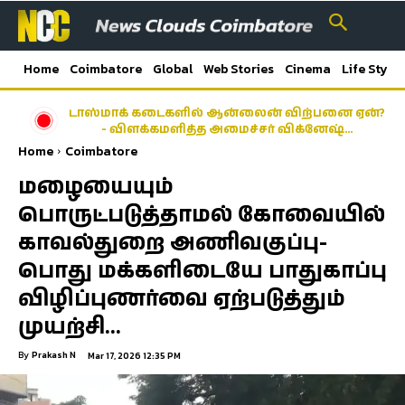
Home
Coimbatore
Global
Web Stories
Cinema
Life Style
டாஸ்மாக் கடைகளில் ஆன்லைன் விற்பனை ஏன்?
- விளக்கமளித்த அமைச்சர் விக்னேஷ்…
Home
Coimbatore
மழையையும்
பொருட்படுத்தாமல் கோவையில்
காவல்துறை அணிவகுப்பு-
பொது மக்களிடையே பாதுகாப்பு
விழிப்புணர்வை ஏற்படுத்தும்
முயற்சி…
By
Prakash N
Mar 17, 2026 12:35 PM