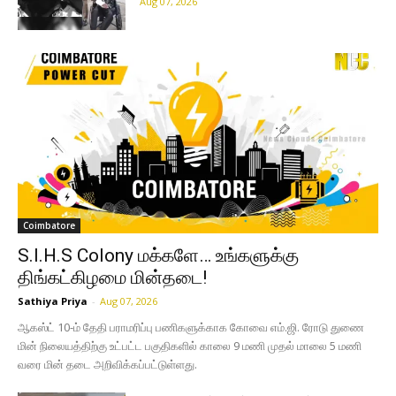
Aug 07, 2026
Coimbatore
S.I.H.S Colony மக்களே… உங்களுக்கு
திங்கட்கிழமை மின்தடை!
Sathiya Priya
-
Aug 07, 2026
ஆகஸ்ட் 10-ம் தேதி பராமரிப்பு பணிகளுக்காக கோவை எம்.ஜி. ரோடு துணை
மின் நிலையத்திற்கு உட்பட்ட பகுதிகளில் காலை 9 மணி முதல் மாலை 5 மணி
வரை மின் தடை அறிவிக்கப்பட்டுள்ளது.