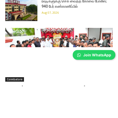
ரவுடிகளுக்கு செக் வைத்த கோவை போலீஸ்;
940 பேர் கண்காணிப்பில்
Aug 07, 2026
Join WhatsApp
Coimbatore
கலைஞர் கருணாநிதி நினைவு தினம்-
கோவையில் அஞ்சலி…
Prakash N
-
Aug 07, 2026
முன்னாள் முதல்வர் கலைஞர் கருணாநிதியின் 8-வது நினைவு
தினத்தையொட்டி, கோவை மாநகர் மாவட்ட திமுக சார்பில் அமைதி ஊர்வலம்