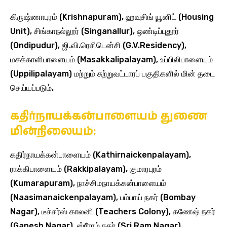
கிருஷ்ணாபுரம் (Krishnapuram), ஹவுசிங் யூனிட் (Housing
Unit), சிங்காநல்லூர் (Singanallur), ஒண்டிப்புதூர்
(Ondipudur), ஜி.வி.ரெசிடென்சி (G.V.Residency),
மசக்காளிபாளையம் (Masakkalipalayam), உப்பிலிபாளையம்
(Uppilipalayam) மற்றும் சுற்றுவட்டாரப் பகுதிகளில் மின் தடை
செய்யப்படும்.
கதிர்நாயக்கன்பாளையம் துணை
மின்நிலையம்:
கதிர்நாயக்கன்பாளையம் (Kathirnaickenpalayam),
ராக்கிபாளையம் (Rakkipalayam), குமாரபுரம்
(Kumarapuram), நாச்சிமநாயக்கன்பாளையம்
(Naasimanaickenpalayam), பம்பாய் நகர் (Bombay
Nagar), டீச்சர்ஸ் காலனி (Teachers Colony), கணேஷ் நகர்
(Ganesh Nagar), ஸ்ரீராம் நகர் (Sri Ram Nagar),