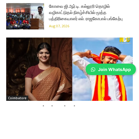
கோவை ஜி.ஆர்.டி. கல்லூரி தொழில்
வழிகாட்டுதல் நிகழ்ச்சியில் மூத்த
பத்திரிகையாளர் எல். ராஜகோபால் பங்கேற்பு
Aug 07, 2026
Join WhatsApp
Coimbatore
தவெக அரசின் பட்ஜெட்டுக்கு
கவுண்டம்பாளையம் MLA கனிமொழி சந்தோஷ்
புகழாரம் !!
Sathiya Priya
-
Aug 07, 2026