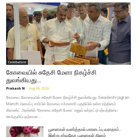
Coimbatore
கோவையில் சுதேசி மேளா நிகழ்ச்சி
துவங்கியது…
Prakash N
-
Aug 08, 2026
கோவை: கோவையில் சுதேசி மேளா நிகழ்ச்சி துவங்கியது. Swadeshi Jagran
Manch அமைப்பு சார்பில் கோவை ஈச்சனாரி பகுதியில் உள்ள ரத்தினம்
கிராண்ட் அரங்கில் 'கோவை சுதேசி மேளா' எனும் உள்நாட்டு உற்பத்தியை
ஊக்குவிப்பதற்கான...
பூனைகள் வளர்த்தால் மாரடைப்பு வராதாம்…
இன்று சர்வதேச பூனைகள் தினம்