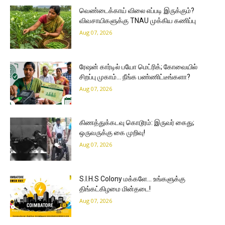
வெண்டைக்காய் விலை எப்படி இருக்கும்?
விவசாயிகளுக்கு TNAU முக்கிய கணிப்பு
Aug 07, 2026
ரேஷன் கார்டில் பயோ மெட்ரிக்; கோவையில்
சிறப்பு முகாம்… நீங்க பண்ணிட்டீங்களா?
Aug 07, 2026
கிணத்துக்கடவு கொடூரம்: இருவர் கைது;
ஒருவருக்கு கை முறிவு!
Aug 07, 2026
S.I.H.S Colony மக்களே… உங்களுக்கு
திங்கட்கிழமை மின்தடை!
Aug 07, 2026