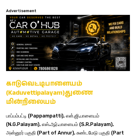
Advertisement
காடுவெட்டிபாளையம்
(Kaduvettipalayam)துணை
மின்நிலையம்
பாப்பம்பட்டி (Pappampatti), என்.ஜி.பாளையம்
(N.G.Palayam), எஸ்.ஆர்.பாளையம் (S.R.Palayam),
அன்னூர் பகுதி (Part of Annur), சுண்டமேடு பகுதி (Part